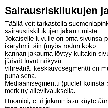
Sairausriskilukujen 
Täällä voit tarkastella suomenlapin
sairausriskilukujen jakautumista.
Jokaiselle luvulle on oma sivunsa p
ikäryhmittäin (myös rodun koko
kannan jakauma löytyy kultakin siv
jäävät luvut näkyvät
vihreänä, keskiarvosegmentti on mus
punaisena.
Mediaanisegmentti (puolet koirista o
merkitty alleviivauksella.
Huomioi, että jakaumissa käytetään 