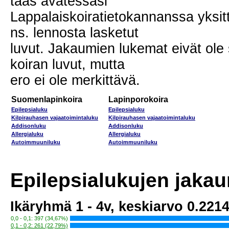
taas avatessasi
Lappalaiskoiratietokannanssa yksittä
ns. lennosta lasketut
luvut. Jakaumien lukemat eivät ole s
koiran luvut, mutta
ero ei ole merkittävä.
Suomenlapinkoira
Lapinporokoira
Epilepsialuku
Epilepsialuku
Kilpirauhasen vajaatoimintaluku
Kilpirauhasen vajaatoimintaluku
Addisonluku
Addisonluku
Allergialuku
Allergialuku
Autoimmuuniluku
Autoimmuuniluku
Epilepsialukujen jakau
Ikäryhmä 1 - 4v, keskiarvo 0.221
0,0 - 0,1: 397 (34,67%)
0,1 - 0,2: 261 (22,79%)