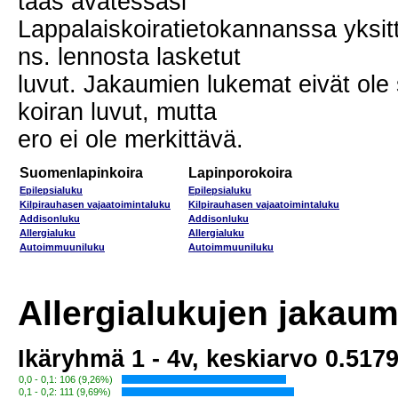
taas avatessasi
Lappalaiskoiratietokannanssa yksittä
ns. lennosta lasketut
luvut. Jakaumien lukemat eivät ole s
koiran luvut, mutta
ero ei ole merkittävä.
Suomenlapinkoira
Lapinporokoira
Epilepsialuku
Epilepsialuku
Kilpirauhasen vajaatoimintaluku
Kilpirauhasen vajaatoimintaluku
Addisonluku
Addisonluku
Allergialuku
Allergialuku
Autoimmuuniluku
Autoimmuuniluku
Allergialukujen jakaum
Ikäryhmä 1 - 4v, keskiarvo 0.517
0,0 - 0,1: 106 (9,26%)
0,1 - 0,2: 111 (9,69%)