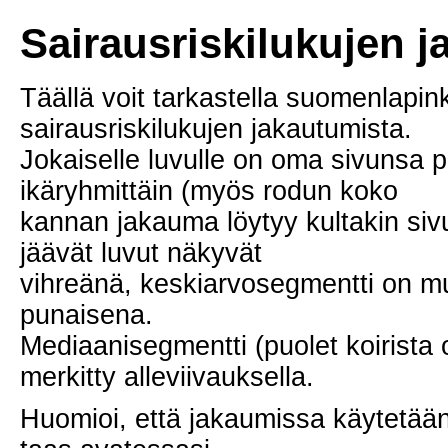
Sairausriskilukujen 
Täällä voit tarkastella suomenlapin
sairausriskilukujen jakautumista.
Jokaiselle luvulle on oma sivunsa p
ikäryhmittäin (myös rodun koko
kannan jakauma löytyy kultakin siv
jäävät luvut näkyvät
vihreänä, keskiarvosegmentti on mus
punaisena.
Mediaanisegmentti (puolet koirista o
merkitty alleviivauksella.
Huomioi, että jakaumissa käytetään 