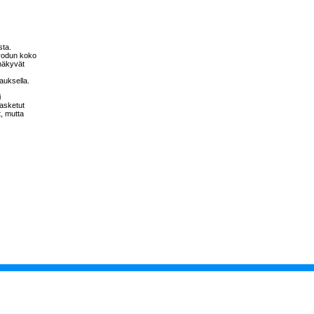
sta.
 rodun koko
 näkyvät
vauksella.
i
lasketut
t, mutta