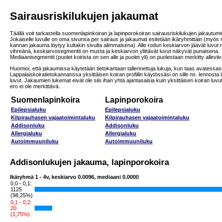
Sairausriskilukujen jakaumat
Täällä voit tarkastella suomenlapinkoiran ja lapinporokoiran sairausriskilukujen jakautumi
Jokaiselle luvulle on oma sivunsa per sairaus ja jakaumat esitetään ikäryhmittäin (myös
kannan jakauma löytyy kultakin sivulta alimmaisena). Alle rodun keskiarvon jäävät luvut
vihreänä, keskiarvosegmentti on musta ja keskiarvon ylittävät luvut näkyvät punaisena.
Mediaanisegmentti (puolet koirista on sen alle ja puolet yli) on puolestaan merkitty allevii
Huomioi, että jakaumissa käytetään tietokantaan tallennettuja lukuja, kun taas avatessas
Lappalaiskoiratietokannanssa yksittäisen koiran profiilin käytössäsi on sille ns. lennosta 
luvut. Jakaumien lukemat eivät ole siis ihan yhtä ajantasaisia kuin yksittäisen koiran luvu
ero ei ole merkittävä.
Suomenlapinkoira
Lapinporokoira
Epilepsialuku
Epilepsialuku
Kilpirauhasen vajaatoimintaluku
Kilpirauhasen vajaatoimintaluku
Addisonluku
Addisonluku
Allergialuku
Allergialuku
Autoimmuuniluku
Autoimmuuniluku
Addisonlukujen jakauma, lapinporokoira
Ikäryhmä 1 - 4v, keskiarvo 0.0096, mediaani 0.0000
0,0 - 0,1:
1125
(98,25%)
0,1 - 0,2:
20
(1,75%)