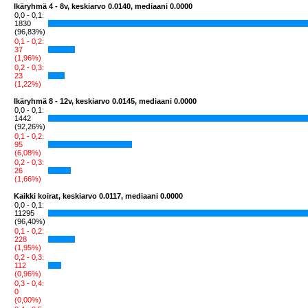
Ikäryhmä 4 - 8v, keskiarvo 0.0140, mediaani 0.0000
0,0 - 0,1:
1830
(96,83%)
0,1 - 0,2:
37
(1,96%)
0,2 - 0,3:
23
(1,22%)
Ikäryhmä 8 - 12v, keskiarvo 0.0145, mediaani 0.0000
0,0 - 0,1:
1442
(92,26%)
0,1 - 0,2:
95
(6,08%)
0,2 - 0,3:
26
(1,66%)
Kaikki koirat, keskiarvo 0.0117, mediaani 0.0000
0,0 - 0,1:
11295
(96,40%)
0,1 - 0,2:
228
(1,95%)
0,2 - 0,3:
112
(0,96%)
0,3 - 0,4:
0
(0,00%)