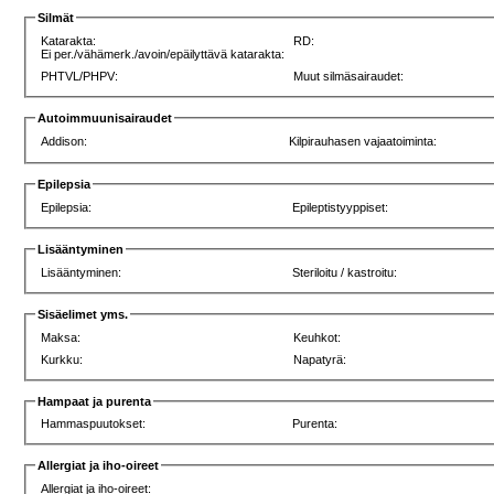
Silmät
Katarakta:
RD:
Ei per./vähämerk./avoin/epäilyttävä katarakta:
PHTVL/PHPV:
Muut silmäsairaudet:
Autoimmuunisairaudet
Addison:
Kilpirauhasen vajaatoiminta:
Epilepsia
Epilepsia:
Epileptistyyppiset:
Lisääntyminen
Lisääntyminen:
Steriloitu / kastroitu:
Sisäelimet yms.
Maksa:
Keuhkot:
Kurkku:
Napatyrä:
Hampaat ja purenta
Hammaspuutokset:
Purenta:
Allergiat ja iho-oireet
Allergiat ja iho-oireet: