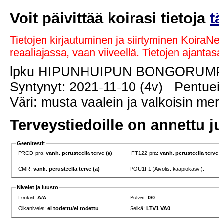
Voit päivittää koirasi tietoja
t
Tietojen kirjautuminen ja siirtyminen KoiraN
reaaliajassa, vaan viiveellä. Tietojen ajant
lpku HIPUNHUIPUN BONGORU
Syntynyt: 2021-11-10 (4v) Pentuei
Väri: musta vaalein ja valkoisin me
Terveystiedoille on annettu j
Geenitestit
PRCD-pra:
vanh. perusteella terve (a)
IFT122-pra:
vanh. perusteella terve
CMR:
vanh. perusteella terve (a)
POU1F1 (Aivolis. kääpiökasv.):
Nivelet ja luusto
Lonkat:
A/A
Polvet:
0/0
Olkanivelet:
ei todettu/ei todettu
Selkä:
LTV1 VA0