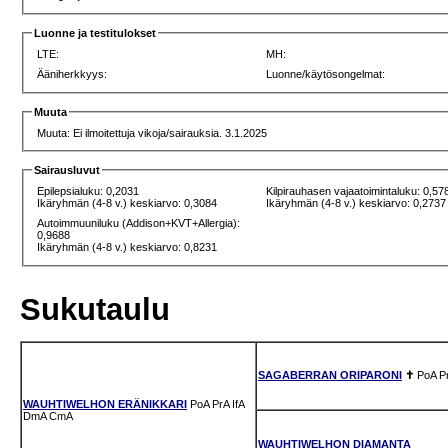
Luonne ja testitulokset
LTE:
MH:
Ääniherkkyys:
Luonne/käytösongelmat:
Muuta
Muuta: Ei ilmoitettuja vikoja/sairauksia. 3.1.2025
Sairausluvut
Epilepsialuku: 0,2031
Kilpirauhasen vajaatoimintaluku: 0,57
Ikäryhmän (4-8 v.) keskiarvo: 0,3084
Ikäryhmän (4-8 v.) keskiarvo: 0,2737
Autoimmuuniluku (Addison+KVT+Allergia):
0,9688
Ikäryhmän (4-8 v.) keskiarvo: 0,8231
Sukutaulu
SAGABERRAN ORIPARONI
✝
PoA
P
WAUHTIWELHON ERÄNIKKARI
PoA
PrA
IfA
DmA
CmA
WAUHTIWELHON DIAMANTA