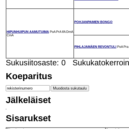
POHJANPAIMEN BONGO
HIPUNHUIPUN AAMUTUIMA
PoA
PrA
IfA
DmA
CmA
PIHLAJAMÄEN REVONTULI
PoA
Pra
Sukusiitosaste: 0 Sukukatokerro
Koeparitus
Jälkeläiset
Sisarukset