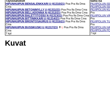
Täyssisarukset
Sama isä
HIPUNHUIPUN BENSALENKKARI U (61310/21)
Poa
Pra
Ifa
Dma
PILVIPOLUN IS
Cma
PILVIPOLUN ISO
HIPUNHUIPUN BETONIMYLLY U (61311/21)
Poa
Pra
Ifa
Dma
Cma
PILVIPOLUN KU
HIPUNHUIPUN BELLADONNA N (61312/21)
Poa
Pra
Ifa
Dma
Cma
Pra
HIPUNHUIPUN BALETTITOSSU N (61313/21)
Poa
Pra
Ifa
Dma
Cma
PILVIPOLUN VÄ
HIPUNHUIPUN BITTINIKKARI U (61314/21)
Poa
Pra
Ifa
Dma
Cma
Pra
HIPUNHUIPUN BRONTOSAURUS U (61315/21)
Poa
Pra
Ifa
Dma
PILVIPOLUN TU
Cma
Pra
HIPUNHUIPUN BUSSIKUSKI U (61317/21)
✝
L
Poa
Pra
Ifa
Dma
PILVIPOLUN HA
PILVIPOLUN PO
Cma
7 kpl
7 kpl
Kuvat