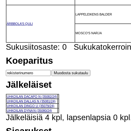
LAPPELEIKENS BALDER
ÀRBBOLA'S QULI
MOSCO'S NARJA
Sukusiitosaste: 0 Sukukatokerro
Koeparitus
Jälkeläiset
UHKOILAN DACAPO N (35082/24)
UHKOILAN DALLAS N (35081/24)
UHKOILAN DINGO U (35079/24)
UHKOILAN DYNA N (35080/24)
Jälkeläisiä 4 kpl, lapsenlapsia 0 kpl