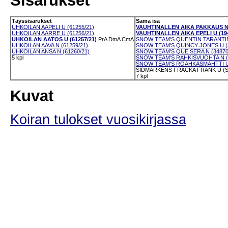
Sisarukset
Täyssisarukset
Sama isä
UHKOILAN AAPELI U (61255/21)
VAUHTINALLEN AIKA PAKKAUS N 
UHKOILAN AARRE U (61256/21)
VAUHTINALLEN AIKA EPELI U (194
UHKOILAN AATOS U (61257/21)
PrA
DmA
CmA
SNOW TEAM'S QUENTIN TARANTINO
UHKOILAN AAVA N (61259/21)
SNOW TEAM'S QUINCY JONES U (3
UHKOILAN ANSA N (61260/21)
SNOW TEAM'S QUE SERA N (34870
5 kpl
SNOW TEAM'S RAHKISVUOHTA N (5
SNOW TEAM'S ROAHKASMAHTTI U 
SIDMARKENS FRÄCKA FRANK U (S
7 kpl
Kuvat
Koiran tulokset vuosikirjassa