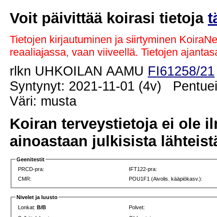
Voit päivittää koirasi tietoja
t
Tietojen kirjautuminen ja siirtyminen KoiraN
reaaliajassa, vaan viiveellä. Tietojen ajant
rlkn UHKOILAN AAMU
FI61258/21
Syntynyt: 2021-11-01 (4v) Pentuei
Väri: musta
Koiran terveystietoja ei ole i
ainoastaan julkisista lähteistä
Geenitestit
PRCD-pra:
IFT122-pra:
CMR:
POU1F1 (Aivolis. kääpiökasv.):
Nivelet ja luusto
Lonkat:
B/B
Polvet: