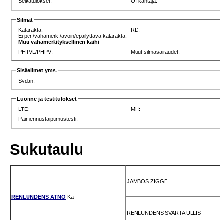
Selkätulokset:
OI-kantaja:
Silmät
Katarakta:
RD:
Ei per./vähämerk./avoin/epäilyttävä katarakta:
Muu vähämerkityksellinen kaihi
PHTVL/PHPV:
Muut silmäsairaudet:
Sisäelimet yms.
Sydän:
Luonne ja testitulokset
LTE:
MH:
Paimennustaipumustesti:
Sukutaulu
JAMBOS ZIGGE
RENLUNDENS ÄTNO
Ka
RENLUNDENS SVARTA ULLIS