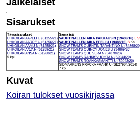
Jälkeläiset
Sisarukset
Täyssisarukset
Sama isä
UHKOILAN AAPELI U (61255/21)
VAUHTINALLEN AIKA PAKKAUS N (19489/16)
L
S
UHKOILAN AARRE U (61256/21)
VAUHTINALLEN AIKA EPELI U (19488/16)
B
Ka
UHKOILAN AAMU N (61258/21)
SNOW TEAM'S QUENTIN TARANTINO U (34868/20
UHKOILAN AAVA N (61259/21)
SNOW TEAM'S QUINCY JONES U (34869/20)
UHKOILAN ANSA N (61260/21)
SNOW TEAM'S QUE SERA N (34870/20)
5 kpl
SNOW TEAM'S RAHKISVUOHTA N (52044/20)
SNOW TEAM'S ROAHKASMAHTTI U (52043/20)
SIDMARKENS FRÄCKA FRANK U (SE27984/2014)
7 kpl
Kuvat
Koiran tulokset vuosikirjassa