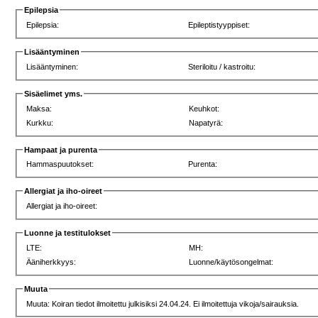
Epilepsia
Epilepsia:
Epileptistyyppiset:
Lisääntyminen
Lisääntyminen:
Steriloitu / kastroitu:
Sisäelimet yms.
Maksa:
Keuhkot:
Kurkku:
Napatyrä:
Hampaat ja purenta
Hammaspuutokset:
Purenta:
Allergiat ja iho-oireet
Allergiat ja iho-oireet:
Luonne ja testitulokset
LTE:
MH:
Ääniherkkyys:
Luonne/käytösongelmat:
Muuta
Muuta: Koiran tiedot ilmoitettu julkisiksi 24.04.24. Ei ilmoitettuja vikoja/sairauksia.