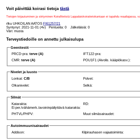
Voit päivittää koirasi tietoja
tästä
Tietojen kirjautuminen ja siirtyminen KoiraNetistä Lappalaiskoiratietokantaan ei tapahdu reaaliajassa, 
rlku UHKOILAN AATOS
FI61257/21
Syntynyt: 2021-11-01 (4v) Pentueita: 0 Jälkeläisiä: 0
Väri: musta
Terveystiedoille on annettu julkaisulupa
Geenitestit
PRCD-pra:
terve (A)
IFT122-pra:
CMR:
terve (A)
POU1F1 (Aivolis. kääpiökasv.):
Nivelet ja luusto
Lonkat:
C/B
Polvet:
Olkanivelet:
Selkä:
Silmät
Katarakta:
RD:
Ei per./vähämerk./avoin/epäilyttävä katarakta:
PHTVL/PHPV:
Muut silmäsairaudet:
Autoimmuunisairaudet
Addison:
Kilpirauhasen vajaatoiminta: