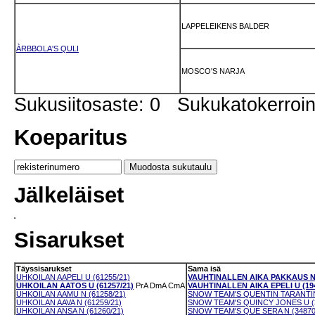
LAPPELEIKENS BALDER
ÀRBBOLA'S QULI
MOSCO'S NARJA
Sukusiitosaste: 0 Sukukatokerro
Koeparitus
Jälkeläiset
Sisarukset
Täyssisarukset
Sama isä
UHKOILAN AAPELI U (61255/21)
VAUHTINALLEN AIKA PAKKAUS N 
UHKOILAN AATOS U (61257/21)
PrA
DmA
CmA
VAUHTINALLEN AIKA EPELI U (194
UHKOILAN AAMU N (61258/21)
SNOW TEAM'S QUENTIN TARANTINO
UHKOILAN AAVA N (61259/21)
SNOW TEAM'S QUINCY JONES U (3
UHKOILAN ANSA N (61260/21)
SNOW TEAM'S QUE SERA N (34870