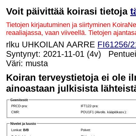
Voit päivittää koirasi tietoja
t
Tietojen kirjautuminen ja siirtyminen KoiraN
reaaliajassa, vaan viiveellä. Tietojen ajant
rlku UHKOILAN AARRE
FI61256/2
Syntynyt: 2021-11-01 (4v) Pentuei
Väri: musta
Koiran terveystietoja ei ole i
ainoastaan julkisista lähteistä
Geenitestit
PRCD-pra:
IFT122-pra:
CMR:
POU1F1 (Aivolis. kääpiökasv.):
Nivelet ja luusto
Lonkat:
B/B
Polvet: