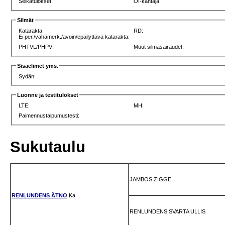
Selkätulokset:
OI-kantaja:
Silmät
Katarakta:
RD:
Ei per./vähämerk./avoin/epäilyttävä katarakta:
PHTVL/PHPV:
Muut silmäsairaudet:
Sisäelimet yms.
Sydän:
Luonne ja testitulokset
LTE:
MH:
Paimennustaipumustesti:
Sukutaulu
JAMBOS ZIGGE
RENLUNDENS ÄTNO
Ka
RENLUNDENS SVARTA ULLIS