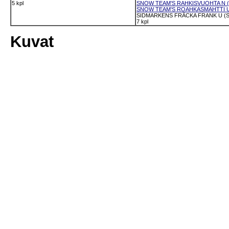
5 kpl
SNOW TEAM'S RAHKISVUOHTA N (5
SNOW TEAM'S ROAHKASMAHTTI U 
SIDMARKENS FRÄCKA FRANK U (S
7 kpl
Kuvat