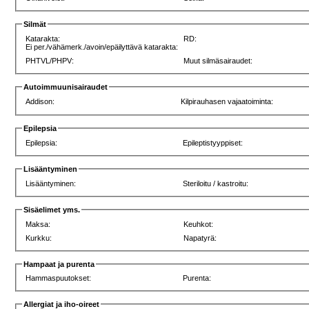
Silmät
Katarakta:
RD:
Ei per./vähämerk./avoin/epäilyttävä katarakta:
PHTVL/PHPV:
Muut silmäsairaudet:
Autoimmuunisairaudet
Addison:
Kilpirauhasen vajaatoiminta:
Epilepsia
Epilepsia:
Epileptistyyppiset:
Lisääntyminen
Lisääntyminen:
Steriloitu / kastroitu:
Sisäelimet yms.
Maksa:
Keuhkot:
Kurkku:
Napatyrä:
Hampaat ja purenta
Hammaspuutokset:
Purenta:
Allergiat ja iho-oireet