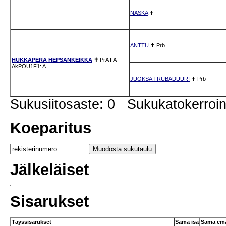
NASKA
✝
ANTTU
✝
Prb
HUKKAPERÄ HEPSANKEIKKA
✝
PrA
IfA
AkPOU1F1: A
JUOKSA TRUBADUURI
✝
Prb
Sukusiitosaste: 0 Sukukatokerro
Koeparitus
Jälkeläiset
Sisarukset
Täyssisarukset
Sama isä
Sama em