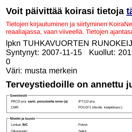
Voit päivittää koirasi tietoja
t
Tietojen kirjautuminen ja siirtyminen KoiraN
reaaliajassa, vaan viiveellä. Tietojen ajant
lpkn TUHKAVUORTEN RUNOKEI
Syntynyt: 2007-11-15 Kuollut: 201
0
Väri: musta merkein
Terveystiedoille on annettu j
Geenitestit
PRCD-pra:
vanh. perusteella terve (a)
IFT122-pra:
CMR:
POU1F1 (Aivolis. kääpiökasv.):
Nivelet ja luusto
Lonkat:
B/C
Polvet:
Olkanivelet:
Selkä: