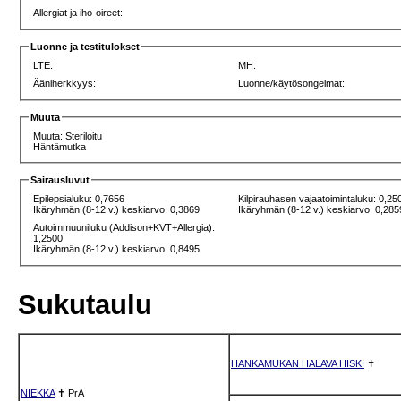
Allergiat ja iho-oireet:
Luonne ja testitulokset
LTE:
MH:
Ääniherkkyys:
Luonne/käytösongelmat:
Muuta
Muuta: Steriloitu
Häntämutka
Sairausluvut
Epilepsialuku: 0,7656
Kilpirauhasen vajaatoimintaluku: 0,25
Ikäryhmän (8-12 v.) keskiarvo: 0,3869
Ikäryhmän (8-12 v.) keskiarvo: 0,285
Autoimmuuniluku (Addison+KVT+Allergia):
1,2500
Ikäryhmän (8-12 v.) keskiarvo: 0,8495
Sukutaulu
HANKAMUKAN HALAVA HISKI
✝
NIEKKA
✝
PrA