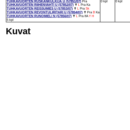
TUHKAVUORTEN RUSKANKULKIJA U (57851/07)
Pra
0 kpl
0 kpl
TUHKAVUORTEN RIIHENVAHTI U (57852/07)
✝
L
Pra
Ka
TUHKAVUORTEN REISSUMIES U (57853/07)
✝
L
Pra
Sk
TUHKAVUORTEN REVONTULIRITARI U (57854/07)
✝
Pra
B
Ka
TUHKAVUORTEN RUNOMIELI N (57856/07)
✝
L
Pra
IfA
Y
H
5 kpl
Kuvat