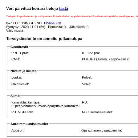
Voit päivittää koirasi tietoja
tästä
Tietojen kirjautuminen ja siirtyminen KoiraNetistä Lappalaiskoiratietokantaan ei tapahdu reaaliajassa, 
lpkn LECIBSIN GUFNEL
FI56610/20
Syntynyt: 2020-11-01 (5v) Pentueita: 0 Jälkeläisiä: 0
Väri: musta
Terveystiedoille on annettu julkaisulupa
Geenitestit
PRCD-pra:
IFT122-pra:
CMR:
POU1F1 (Aivolis. kääpiökasv.):
Nivelet ja luusto
Lonkat:
Polvet:
Olkanivelet:
Selkä:
Silmät
Katarakta:
kantaja
RD:
Ei per./vähämerk./avoin/epäilyttävä katarakta:
PHTVL/PHPV:
Muut silmäsairaudet:
Autoimmuunisairaudet
Addison:
Kilpirauhasen vajaatoiminta: