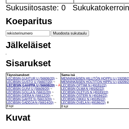
Sukusiitosaste: 0 Sukukatokerro
Koeparitus
Jälkeläiset
Sisarukset
Täyssisarukset
Sama isä
LECIBSIN GUHTUR U (56606/20)
~
MENNINKÄISEN HILLITÖN HOPPU U (19208/2
LECIBSIN GUSTO U (56607/20)
~
MENNINKÄISEN HOLTITON HIPPU U (19209/2
LECIBSIN GAHPPA U (56608/20)
~
Ä
LECIBSIN OPTIMI N (49181/22)
LECIBSIN GUIVI U (56609/20)
~
LECIBSIN OLMA N (49182/22)
LECIBSIN GOLLA N (56611/20)
~
LECIBSIN OLETUS N (49183/22)
LECIBSIN GIERA N (56612/20)
~
LECIBSIN OSTERI N (49184/22)
LECIBSIN GAHTE N (56613/20)
~
LECIBSIN OIKKU N (49185/22)
LECIBSIN GADDJA N (56614/20)
~
LECIBSIN OVELA N (49186/22)
✝
8 kpl
8 kpl
Kuvat