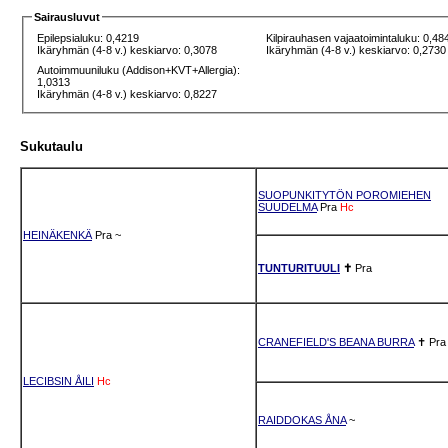
Sairausluvut
Epilepsialuku: 0,4219
Kilpirauhasen vajaatoimintaluku: 0,48
Ikäryhmän (4-8 v.) keskiarvo: 0,3078
Ikäryhmän (4-8 v.) keskiarvo: 0,2730
Autoimmuuniluku (Addison+KVT+Allergia):
1,0313
Ikäryhmän (4-8 v.) keskiarvo: 0,8227
Sukutaulu
SUOPUNKITYTÖN POROMIEHEN
SUUDELMA
Pra
Hc
HEINÄKENKÄ
Pra
~
TUNTURITUULI
✝
Pra
CRANEFIELD'S BEANA BURRA
✝
Pra
LECIBSIN ÅILI
Hc
RAIDDOKAS ÅNA
~