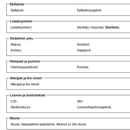
Epilepsia
Epilepsia:
Epileptistyyppiset:
Lisääntyminen
Lisääntyminen:
Steriloitu / kastroitu:
Steriloitu
Sisäelimet yms.
Maksa:
Keuhkot:
Kurkku:
Napatyrä:
Hampaat ja purenta
Hammaspuutokset:
Purenta:
Allergiat ja iho-oireet
Allergiat ja iho-oireet:
Luonne ja testitulokset
LTE:
MH:
Ääniherkkyys:
Luonne/käytösongelmat:
Muuta
Muuta: Idiopaattinen pääntärinä. Alkanut 1v 2kk iässä.