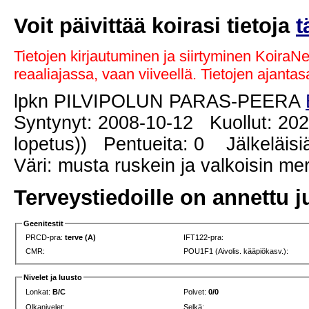
Voit päivittää koirasi tietoja
t
Tietojen kirjautuminen ja siirtyminen KoiraN
reaaliajassa, vaan viiveellä. Tietojen ajant
lpkn PILVIPOLUN PARAS-PEERA
Syntynyt: 2008-10-12 Kuollut: 202
lopetus)) Pentueita: 0 Jälkeläisiä
Väri: musta ruskein ja valkoisin me
Terveystiedoille on annettu j
Geenitestit
PRCD-pra:
terve (A)
IFT122-pra:
CMR:
POU1F1 (Aivolis. kääpiökasv.):
Nivelet ja luusto
Lonkat:
B/C
Polvet:
0/0
Olkanivelet:
Selkä: