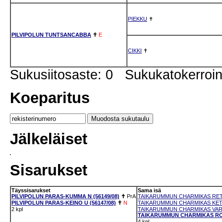
PIEKKU
✝
PILVIPOLUN TUNTSANCABBA
✝
E
CIKKI
✝
Sukusiitosaste: 0 Sukukatokerro
Koeparitus
Jälkeläiset
Sisarukset
Täyssisarukset
Sama isä
PILVIPOLUN PARAS-KUMMA N (56149/08)
✝
PrA
TAIKARUMMUN CHARMIKAS RETK
PILVIPOLUN PARAS-KEINO U (56147/08)
✝
N
TAIKARUMMUN CHARMIKAS KETK
2 kpl
TAIKARUMMUN CHARMIKAS VARA
TAIKARUMMUN CHARMIKAS ROS
4 kpl