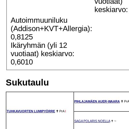
vuotiaat)
keskiarvo:
Autoimmuuniluku
(Addison+KVT+Allergia):
0,8125
Ikäryhmän (yli 12
vuotiaat) keskiarvo:
0,6010
Sukutaulu
PIHLAJAMÄEN AUER-WAARA
✝
PrA
TUHKAVUORTEN LUMIPYÖRRE
✝
PrA
I
SAGA POLARIS NOELLA
✝
~