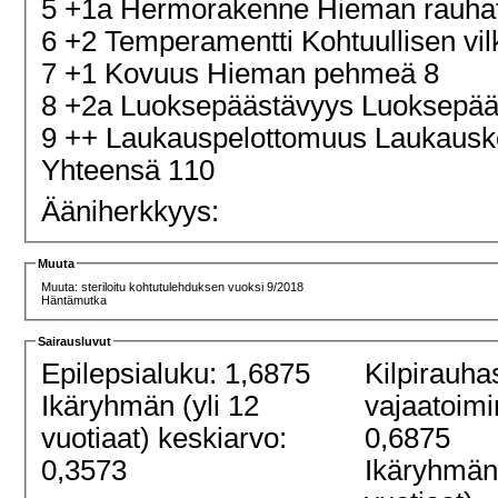
5 +1a Hermorakenne Hieman rauha
6 +2 Temperamentti Kohtuullisen vi
7 +1 Kovuus Hieman pehmeä 8
8 +2a Luoksepäästävyys Luoksepääs
9 ++ Laukauspelottomuus Laukaus
Yhteensä 110
Ääniherkkyys:
Muuta
Muuta: steriloitu kohtutulehduksen vuoksi 9/2018
Häntämutka
Sairausluvut
Epilepsialuku: 1,6875
Kilpirauha
Ikäryhmän (yli 12
vajaatoimi
vuotiaat) keskiarvo:
0,6875
0,3573
Ikäryhmän 