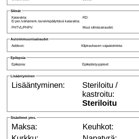
Silmät
Katarakta:
RD:
Ei per./vähämerk./avoin/epäilyttävä katarakta:
PHTVL/PHPV:
Muut silmäsairaudet:
Autoimmuunisairaudet
Addison:
Kilpirauhasen vajaatoiminta:
Epilepsia
Epilepsia:
Epileptistyyppiset:
Lisääntyminen
Lisääntyminen:
Steriloitu /
kastroitu:
Steriloitu
Sisäelimet yms.
Maksa:
Keuhkot:
Kurkku:
Napatyrä: