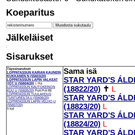
Koeparitus
Jälkeläiset
Sisarukset
Täyssisarukset
Sama isä
LOPPATASSUN KAIRAN KAUNEIN
KUKKANEN N (55603/20)
STAR YARD'S ÁLD
LOPPATASSUN LAPIN VALKEAT
YÖT U (55604/20)
Li
Ka
(18822/20)
✝
L
LOPPATASSUN KAUTOKEINON
KUU U (55605/20)
PoA
PrA
IfB
LOPPATASSUN TUULAHDUS
STAR YARD'S ÁL
TUNTUREILTA U (55606/20)
LOPPATASSUN LAPIN VELHO U
(18823/20)
L
(55607/20)
5 kpl
STAR YARD'S ÁLD
(18824/20)
L
STAR YARD'S ÁLD