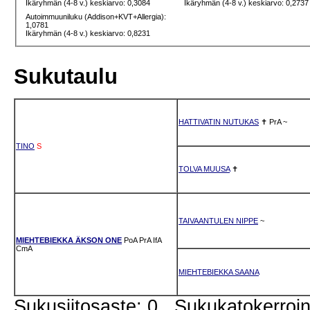
Ikäryhmän (4-8 v.) keskiarvo: 0,3084
Ikäryhmän (4-8 v.) keskiarvo: 0,2737
Autoimmuuniluku (Addison+KVT+Allergia):
1,0781
Ikäryhmän (4-8 v.) keskiarvo: 0,8231
Sukutaulu
HATTIVATIN NUTUKAS
✝
PrA
~
TINO
S
TOLVA MUUSA
✝
TAIVAANTULEN NIPPE
~
MIEHTEBIEKKA ÄKSON ONE
PoA
PrA
IfA
CmA
MIEHTEBIEKKA SAANA
Sukusiitosaste: 0 Sukukatokerro