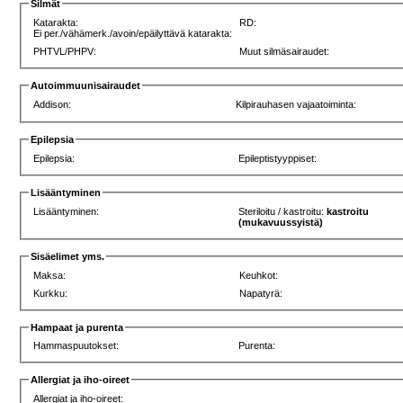
Silmät
Katarakta:
RD:
Ei per./vähämerk./avoin/epäilyttävä katarakta:
PHTVL/PHPV:
Muut silmäsairaudet:
Autoimmuunisairaudet
Addison:
Kilpirauhasen vajaatoiminta:
Epilepsia
Epilepsia:
Epileptistyyppiset:
Lisääntyminen
Lisääntyminen:
Steriloitu / kastroitu:
kastroitu
(mukavuussyistä)
Sisäelimet yms.
Maksa:
Keuhkot:
Kurkku:
Napatyrä:
Hampaat ja purenta
Hammaspuutokset:
Purenta:
Allergiat ja iho-oireet
Allergiat ja iho-oireet: