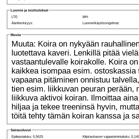
Luonne ja testitulokset
LTE:
MH:
Ääniherkkyys:
Luonne/käytösongelmat:
Muuta
Muuta: Koira on nykyään rauhallinen, 
luotettava kaveri. Lenkillä pitää vi
vastaantulevalle koirakolle. Koira o
kaikkea isompaa esim. ostoskassia 
vapaana pitäminen onnistuu talvell
tien esim. liikkuvan peuran perään, m
liikkuva aktivoi koiran. Ilmoittaa ai
hiljaa ja tekee treeninsä hyvin, mutt
töitä tehty tämän koiran kanssa ja s
Sairausluvut
Epilepsialuku: 0,5625
Kilpirauhasen vajaatoimintaluku: 0,14