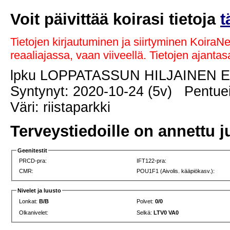
Voit päivittää koirasi tietoja
t
Tietojen kirjautuminen ja siirtyminen KoiraN
reaaliajassa, vaan viiveellä. Tietojen ajant
lpku LOPPATASSUN HILJAINEN
Syntynyt: 2020-10-24 (5v) Pentuei
Väri: riistaparkki
Terveystiedoille on annettu j
Geenitestit
PRCD-pra:
IFT122-pra:
CMR:
POU1F1 (Aivolis. kääpiökasv.):
Nivelet ja luusto
Lonkat:
B/B
Polvet:
0/0
Olkanivelet:
Selkä:
LTV0 VA0