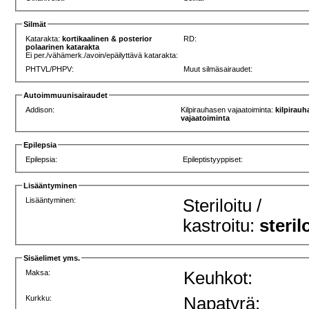
Silmät
Katarakta:
kortikaalinen & posterior
RD:
polaarinen katarakta
Ei per./vähämerk./avoin/epäilyttävä katarakta:
PHTVL/PHPV:
Muut silmäsairaudet:
Autoimmuunisairaudet
Addison:
Kilpirauhasen vajaatoiminta:
kilpirau
vajaatoiminta
Epilepsia
Epilepsia:
Epileptistyyppiset:
Lisääntyminen
Lisääntyminen:
Steriloitu /
kastroitu:
steril
Sisäelimet yms.
Maksa:
Keuhkot:
Kurkku:
Napatyrä: