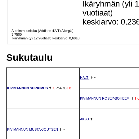
Ikäryhmän (yli 
vuotiaat)
keskiarvo: 0,23
Autoimmuuniluku (Addison+KVT+Allergia):
3,7500
Ikäryhmän (yli 12 vuotiaat) keskiarvo: 0,6010
Sukutaulu
HALTI
✝
~
KIVIMANNUN SURKIMUS
✝
K
PoA
IfB
Hc
KIVIMANNUN ROSEY-BOHEEMI
✝
H
AKSU
✝
KIVIMANNUN MUSTA-JOUTSEN
✝
~