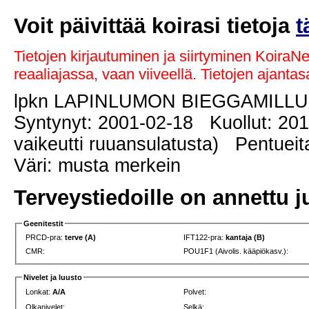
Voit päivittää koirasi tietoja
t
Tietojen kirjautuminen ja siirtyminen KoiraN
reaaliajassa, vaan viiveellä. Tietojen ajant
lpkn LAPINLUMON BIEGGAMILL
Syntynyt: 2001-02-18 Kuollut: 20
vaikeutti ruuansulatusta) Pentueit
Väri: musta merkein
Terveystiedoille on annettu j
Geenitestit
PRCD-pra:
terve (A)
IFT122-pra:
kantaja (B)
CMR:
POU1F1 (Aivolis. kääpiökasv.):
Nivelet ja luusto
Lonkat:
A/A
Polvet:
Olkanivelet:
Selkä: