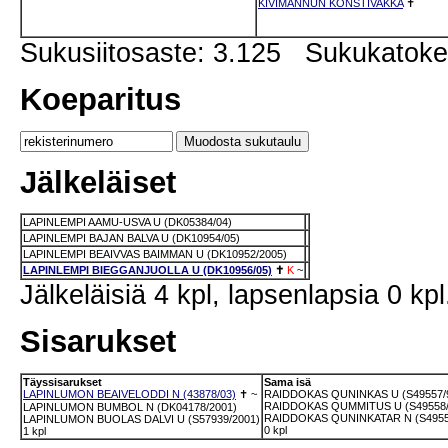
KIVIMANNUN KONSTIVAKKA
✝
Sukusiitosaste: 3.125 Sukukatok
Koeparitus
Jälkeläiset
LAPINLEMPI AAMU-USVA U (DK05384/04)
LAPINLEMPI BAJAN BALVA U (DK10954/05)
LAPINLEMPI BEAIVVAS BAIMMAN U (DK10952/2005)
LAPINLEMPI BIEGGANJUOLLA U (DK10956/05)
✝
K
~
Jälkeläisiä 4 kpl, lapsenlapsia 0 kpl
Sisarukset
Täyssisarukset
Sama isä
LAPINLUMON BEAIVELODDI N (43878/03)
✝
~
RAIDDOKAS QUNINKAS U (S49557/
RAIDDOKAS QUMMITUS U (S49558/
LAPINLUMON BUMBOL N (DK04178/2001)
RAIDDOKAS QUNINKATAR N (S4955
LAPINLUMON BUOLAS DALVI U (S57939/2001)
0 kpl
1 kpl