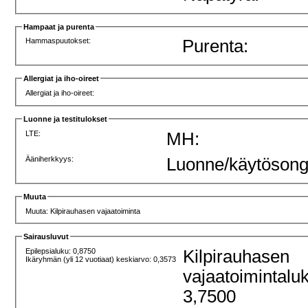
Hampaat ja purenta
Hammaspuutokset:
Purenta:
Allergiat ja iho-oireet
Allergiat ja iho-oireet:
Luonne ja testitulokset
LTE:
MH:
Ääniherkkyys:
Luonne/käytösong
Muuta
Muuta: Kilpirauhasen vajaatoiminta
Sairausluvut
Epilepsialuku: 0,8750
Kilpirauhasen
Ikäryhmän (yli 12 vuotiaat) keskiarvo: 0,3573
vajaatoimintalu
3,7500