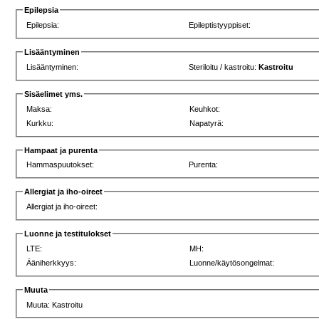
Epilepsia
Epilepsia:
Epileptistyyppiset:
Lisääntyminen
Lisääntyminen:
Steriloitu / kastroitu:
Kastroitu
Sisäelimet yms.
Maksa:
Keuhkot:
Kurkku:
Napatyrä:
Hampaat ja purenta
Hammaspuutokset:
Purenta:
Allergiat ja iho-oireet
Allergiat ja iho-oireet:
Luonne ja testitulokset
LTE:
MH:
Ääniherkkyys:
Luonne/käytösongelmat:
Muuta
Muuta: Kastroitu