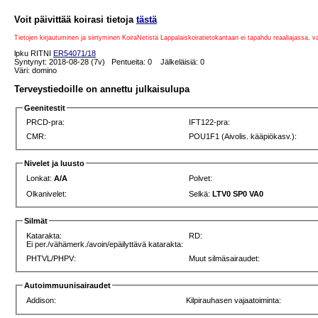
Voit päivittää koirasi tietoja
tästä
Tietojen kirjautuminen ja siirtyminen KoiraNetistä Lappalaiskoiratietokantaan ei tapahdu reaaliajassa, 
lpku RITNI
ER54071/18
Syntynyt: 2018-08-28 (7v) Pentueita: 0 Jälkeläisiä: 0
Väri: domino
Terveystiedoille on annettu julkaisulupa
Geenitestit
PRCD-pra:
IFT122-pra:
CMR:
POU1F1 (Aivolis. kääpiökasv.):
Nivelet ja luusto
Lonkat:
A/A
Polvet:
Olkanivelet:
Selkä:
LTV0 SP0 VA0
Silmät
Katarakta:
RD:
Ei per./vähämerk./avoin/epäilyttävä katarakta:
PHTVL/PHPV:
Muut silmäsairaudet:
Autoimmuunisairaudet
Addison:
Kilpirauhasen vajaatoiminta: