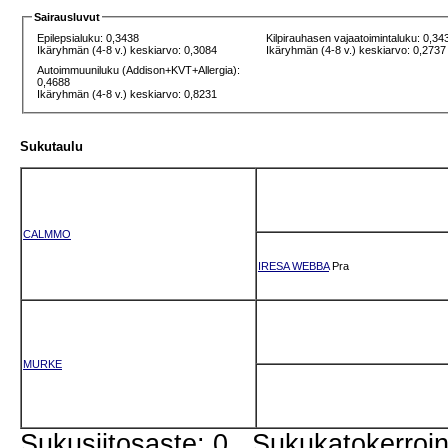
Sairausluvut
Epilepsialuku: 0,3438
Kilpirauhasen vajaatoimintaluku: 0,34
Ikäryhmän (4-8 v.) keskiarvo: 0,3084
Ikäryhmän (4-8 v.) keskiarvo: 0,2737
Autoimmuuniluku (Addison+KVT+Allergia):
0,4688
Ikäryhmän (4-8 v.) keskiarvo: 0,8231
Sukutaulu
CALMMO
IRESA WEBBA
Pra
MURKE
Sukusiitosaste: 0 Sukukatokerro