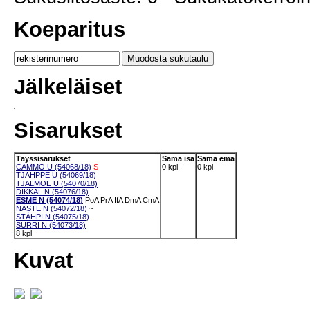
Koeparitus
Jälkeläiset
Sisarukset
Täyssisarukset
Sama isä
Sama emä
CAMMO U (54068/18)
S
0 kpl
0 kpl
TJAHPPE U (54069/18)
TJALMOE U (54070/18)
DIKKAL N (54076/18)
ESME N (54074/18)
PoA
PrA
IfA
DmA
CmA
NÁSTE N (54072/18)
~
STÁHPI N (54075/18)
SURRI N (54073/18)
8 kpl
Kuvat