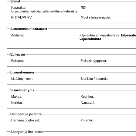
Silmät
Katarakta:
RD:
Ei per./vähämerk./avoin/epäilyttävä katarakta:
PHTVL/PHPV:
Muut silmäsairaudet:
Autoimmuunisairaudet
Addison:
Kilpirauhasen vajaatoiminta:
kilpirau
vajaatoiminta
Epilepsia
Epilepsia:
Epileptistyyppiset:
Lisääntyminen
Lisääntyminen:
Steriloitu / kastroitu:
Sisäelimet yms.
Maksa:
Keuhkot:
Kurkku:
Napatyrä:
Hampaat ja purenta
Hammaspuutokset:
Purenta:
Allergiat ja iho-oireet