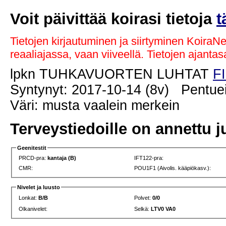
Voit päivittää koirasi tietoja
t
Tietojen kirjautuminen ja siirtyminen KoiraN
reaaliajassa, vaan viiveellä. Tietojen ajant
lpkn TUHKAVUORTEN LUHTAT
F
Syntynyt: 2017-10-14 (8v) Pentuei
Väri: musta vaalein merkein
Terveystiedoille on annettu j
Geenitestit
PRCD-pra:
kantaja (B)
IFT122-pra:
CMR:
POU1F1 (Aivolis. kääpiökasv.):
Nivelet ja luusto
Lonkat:
B/B
Polvet:
0/0
Olkanivelet:
Selkä:
LTV0 VA0