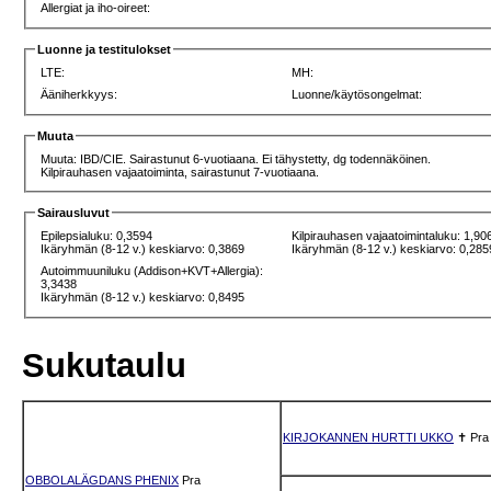
Allergiat ja iho-oireet:
Luonne ja testitulokset
LTE:
MH:
Ääniherkkyys:
Luonne/käytösongelmat:
Muuta
Muuta: IBD/CIE. Sairastunut 6-vuotiaana. Ei tähystetty, dg todennäköinen.
Kilpirauhasen vajaatoiminta, sairastunut 7-vuotiaana.
Sairausluvut
Epilepsialuku: 0,3594
Kilpirauhasen vajaatoimintaluku: 1,90
Ikäryhmän (8-12 v.) keskiarvo: 0,3869
Ikäryhmän (8-12 v.) keskiarvo: 0,285
Autoimmuuniluku (Addison+KVT+Allergia):
3,3438
Ikäryhmän (8-12 v.) keskiarvo: 0,8495
Sukutaulu
KIRJOKANNEN HURTTI UKKO
✝
Pra
OBBOLALÄGDANS PHENIX
Pra