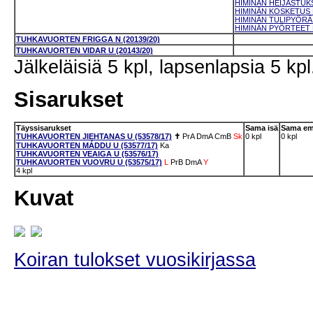
HIMINÄN HEIJASTUKSI
HIMINÄN KOSKETUS N
HIMINÄN TULIPYÖRÄ 
HIMINÄN PYÖRTEET N
TUHKAVUORTEN FRIGGA N (20139/20)
TUHKAVUORTEN VIDAR U (20143/20)
Jälkeläisiä 5 kpl, lapsenlapsia 5 kpl
Sisarukset
Täyssisarukset
Sama isä
Sama e
TUHKAVUORTEN JIEHTANAS U (53578/17)
✝
PrA
DmA
CmB
Sk
0 kpl
0 kpl
TUHKAVUORTEN MÁDDU U (53577/17)
Ka
TUHKAVUORTEN VEAIGA U (53576/17)
TUHKAVUORTEN VUOVRU U (53575/17)
L
PrB
DmA
Y
4 kpl
Kuvat
Koiran tulokset vuosikirjassa