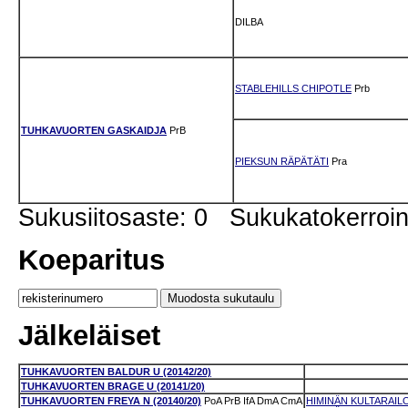
DILBA
STABLEHILLS CHIPOTLE
Prb
TUHKAVUORTEN GASKAIDJA
PrB
PIEKSUN RÄPÄTÄTI
Pra
Sukusiitosaste: 0 Sukukatokerro
Koeparitus
Jälkeläiset
TUHKAVUORTEN BALDUR U (20142/20)
TUHKAVUORTEN BRAGE U (20141/20)
TUHKAVUORTEN FREYA N (20140/20)
PoA
PrB
IfA
DmA
CmA
HIMINÄN KULTARAILO 