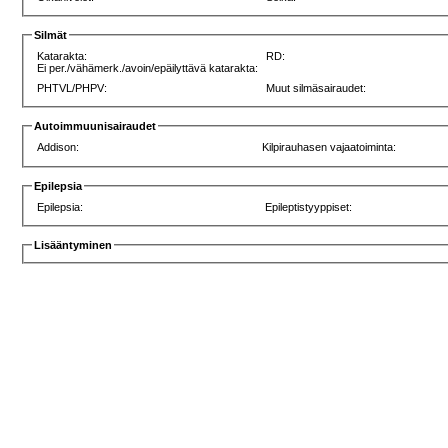
Silmät
Katarakta:
RD:
Ei per./vähämerk./avoin/epäilyttävä katarakta:
PHTVL/PHPV:
Muut silmäsairaudet:
Autoimmuunisairaudet
Addison:
Kilpirauhasen vajaatoiminta:
Epilepsia
Epilepsia:
Epileptistyyppiset:
Lisääntyminen