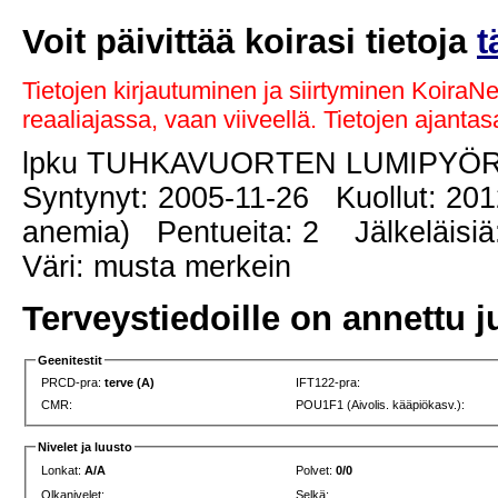
Voit päivittää koirasi tietoja
t
Tietojen kirjautuminen ja siirtyminen KoiraN
reaaliajassa, vaan viiveellä. Tietojen ajant
lpku TUHKAVUORTEN LUMIPYÖ
Syntynyt: 2005-11-26 Kuollut: 201
anemia) Pentueita: 2 Jälkeläisiä
Väri: musta merkein
Terveystiedoille on annettu j
Geenitestit
PRCD-pra:
terve (A)
IFT122-pra:
CMR:
POU1F1 (Aivolis. kääpiökasv.):
Nivelet ja luusto
Lonkat:
A/A
Polvet:
0/0
Olkanivelet:
Selkä: