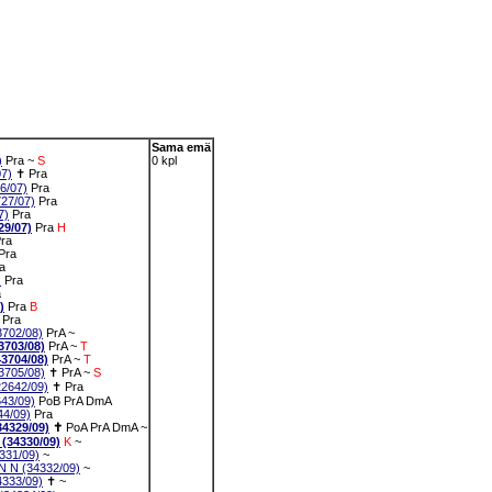
Sama emä
)
Pra
~
S
0 kpl
7)
✝
Pra
6/07)
Pra
27/07)
Pra
7)
Pra
9/07)
Pra
H
ra
Pra
a
)
Pra
a
)
Pra
B
Pra
702/08)
PrA
~
703/08)
PrA
~
T
704/08)
PrA
~
T
705/08)
✝
PrA
~
S
2642/09)
✝
Pra
43/09)
PoB
PrA
DmA
4/09)
Pra
4329/09)
✝
PoA
PrA
DmA
~
34330/09)
K
~
31/09)
~
N (34332/09)
~
333/09)
✝
~