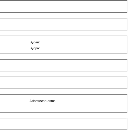
Sydän:
Syöpä:
Jalostustarkastus: