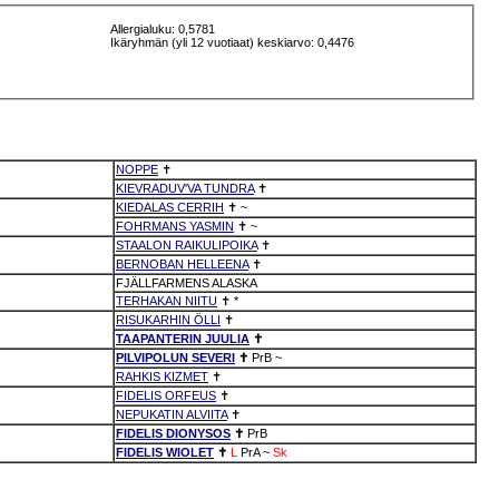
Allergialuku: 0,5781
Ikäryhmän (yli 12 vuotiaat) keskiarvo: 0,4476
NOPPE
✝
KIEVRADUV'VA TUNDRA
✝
KIEDALAS CERRIH
✝
~
FOHRMANS YASMIN
✝
~
STAALON RAIKULIPOIKA
✝
BERNOBAN HELLEENA
✝
FJÄLLFARMENS ALASKA
TERHAKAN NIITU
✝
*
RISUKARHIN ÖLLI
✝
TAAPANTERIN JUULIA
✝
PILVIPOLUN SEVERI
✝
PrB
~
RAHKIS KIZMET
✝
FIDELIS ORFEUS
✝
NEPUKATIN ALVIITA
✝
FIDELIS DIONYSOS
✝
PrB
FIDELIS WIOLET
✝
L
PrA
~
Sk