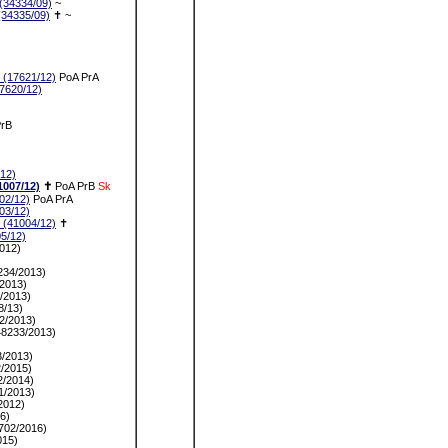
34334/09)
~
34335/09)
✝
~
(17621/12)
PoA
PrA
620/12)
rB
12)
007/12)
✝
PoA
PrB
Sk
2/12)
PoA
PrA
3/12)
(41004/12)
✝
5/12)
012)
)
34/2013)
2013)
/2013)
/13)
/2013)
8233/2013)
/2013)
/2015)
/2014)
/2013)
2012)
6)
02/2016)
15)