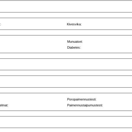
:
Kivesvika:
Munuaiset:
Diabetes:
Poropaimennustesti:
elmat:
Paimennustaipumustesti: