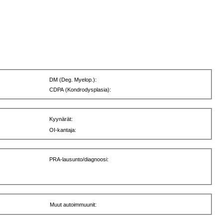
DM (Deg. Myelop.):
CDPA (Kondrodysplasia):
Kyynärät:
OI-kantaja:
PRA-lausunto/diagnoosi:
Muut autoimmuunit: