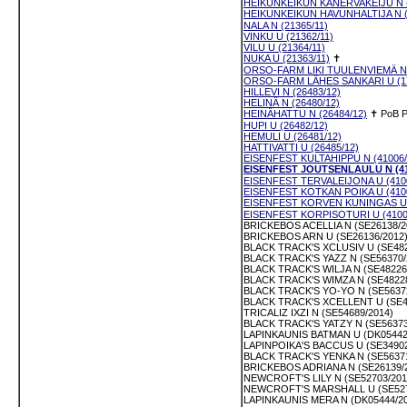
HEIKUNKEIKUN KANERVAKEIJU N (
HEIKUNKEIKUN HAVUNHALTIJA N (
NALA N (21365/11)
VINKU U (21362/11)
VILU U (21364/11)
NUKA U (21363/11)
✝
ORSO-FARM LIKI TUULENVIEMÄ N 
ORSO-FARM LÄHES SANKARI U (17
HILLEVI N (26483/12)
HELINÄ N (26480/12)
HEINÄHATTU N (26484/12)
✝
PoB
P
HUPI U (26482/12)
HEMULI U (26481/12)
HATTIVATTI U (26485/12)
EISENFEST KULTAHIPPU N (41006/
EISENFEST JOUTSENLAULU N (41
EISENFEST TERVALEIJONA U (4100
EISENFEST KOTKAN POIKA U (4100
EISENFEST KORVEN KUNINGAS U 
EISENFEST KORPISOTURI U (4100
BRICKEBOS ACELLIA N (SE26138/2
BRICKEBOS ARN U (SE26136/2012
BLACK TRACK'S XCLUSIV U (SE482
BLACK TRACK'S YAZZ N (SE56370/
BLACK TRACK'S WILJA N (SE48226
BLACK TRACK'S WIMZA N (SE48228
BLACK TRACK'S YO-YO N (SE56372
BLACK TRACK'S XCELLENT U (SE4
TRICALIZ IXZI N (SE54689/2014)
BLACK TRACK'S YATZY N (SE56373
LAPINKAUNIS BATMAN U (DK05442
LAPINPOIKA'S BACCUS U (SE34902
BLACK TRACK'S YENKA N (SE56371
BRICKEBOS ADRIANA N (SE26139/
NEWCROFT'S LILY N (SE52703/201
NEWCROFT'S MARSHALL U (SE527
LAPINKAUNIS MERA N (DK05444/20