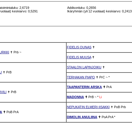
atoimintaluku: 2,6719
Addisonluku: 0,2656
vuotiaat) keskiarvo: 0,5291
Ikäryhmän (yli 12 vuotiaat) keskiarvo: 0,2413
FIDELIS OUNAS
✝
URKKI
✝
Prb
~
FIDELIS MUUSA
✝
STAALON LAPINJOIKU
✝
U
✝
PrB
TERHAKAN PIAPO
✝
PrC
~
*
TAAPANTERIN ARSKA
✝
PrA
VILI
✝
PrB
MADONNA
✝
PrB
~
*
Li
NEPUKATIN ELMERI-IISAKKI
✝
PoB
Prb
NA
✝
PoB
PrA
DIMOLIN ANULIINA
✝
PoA
PrA
*