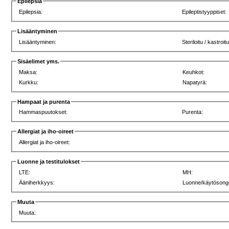
Epilepsia
Epilepsia:
Epileptistyyppiset:
Lisääntyminen
Lisääntyminen:
Steriloitu / kastroitu
Sisäelimet yms.
Maksa:
Keuhkot:
Kurkku:
Napatyrä:
Hampaat ja purenta
Hammaspuutokset:
Purenta:
Allergiat ja iho-oireet
Allergiat ja iho-oireet:
Luonne ja testitulokset
LTE:
MH:
Ääniherkkyys:
Luonne/käytösong
Muuta
Muuta: