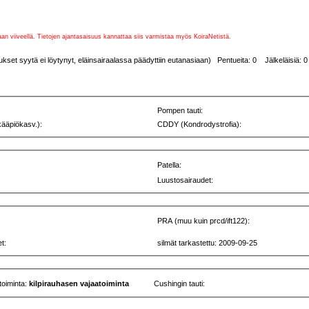
vaan viiveellä. Tietojen ajantasaisuus kannattaa siis varmistaa myös KoiraNetistä.
et syytä ei löytynyt, eläinsairaalassa päädyttiin eutanasiaan) Pentueita: 0 Jälkeläisiä: 0
Pompen tauti:
kääpiökasv.):
CDDY (Kondrodystrofia):
Patella:
Luustosairaudet:
PRA (muu kuin prcd/ift122):
t:
silmät tarkastettu: 2009-09-25
toiminta:
kilpirauhasen vajaatoiminta
Cushingin tauti: