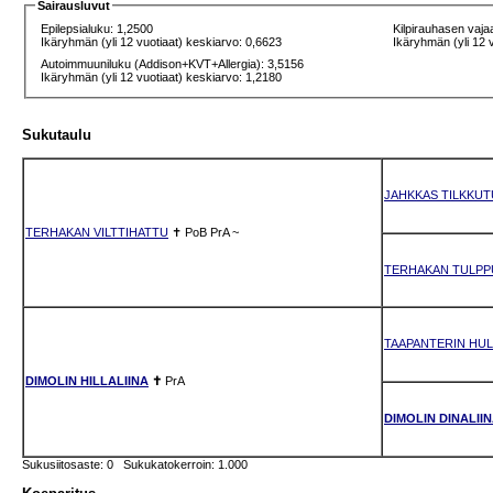
Sairausluvut
Epilepsialuku: 1,2500
Kilpirauhasen vaja
Ikäryhmän (yli 12 vuotiaat) keskiarvo: 0,6623
Ikäryhmän (yli 12 
Autoimmuuniluku (Addison+KVT+Allergia): 3,5156
Ikäryhmän (yli 12 vuotiaat) keskiarvo: 1,2180
Sukutaulu
JAHKKAS TILKKUT
TERHAKAN VILTTIHATTU
✝
PoB
PrA
~
TERHAKAN TULPP
TAAPANTERIN HULI
DIMOLIN HILLALIINA
✝
PrA
DIMOLIN DINALII
Sukusiitosaste: 0 Sukukatokerroin: 1.000