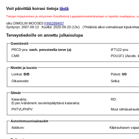
Voit päivittää koirasi tietoja
tästä
Tietojen kirjautuminen ja siirtyminen KoiraNetistä Lappalaiskoiratietokantaan ei tapahdu reaaliajassa, 
slku DIMOLIN MOOSES
FIN52894/07
Syntynyt: 2007-09-13 Kuollut: 2020-09-20 (13v) (Yhtäkkiä alkoi voimakkaat kipukohtauks
Terveystiedoille on annettu julkaisulupa
Geenitestit
PRCD-pra:
vanh. perusteella terve (a)
IFT122-pra:
CMR:
POU1F1 (Aivolis. 
Nivelet ja luusto
Lonkat:
B/B
Polvet:
0/0
Olkanivelet:
Selkä:
Silmät
Katarakta:
RD:
Ei per./vähämerk./avoin/epäilyttävä katarakta:
PHTVL/PHPV:
Muut silmäsairaude
Autoimmuunisairaudet
Addison:
Kilpirauhasen vajaa