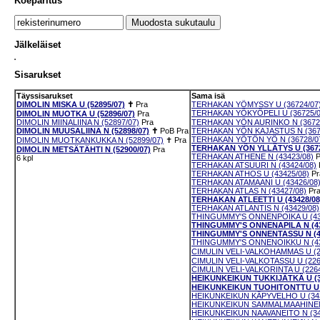
Koeparitus
Jälkeläiset
Sisarukset
Täyssisarukset
Sama isä
DIMOLIN MISKA U (52895/07)
✝
Pra
TERHAKAN YÖMYSSY U (36724/07
TERHAKAN YÖKYÖPELI U (36725/0
DIMOLIN MUOTKA U (52896/07)
Pra
DIMOLIN MIINALIINA N (52897/07)
Pra
TERHAKAN YÖN AURINKO N (3672
DIMOLIN MUUSALIINA N (52898/07)
✝
PoB
Pra
TERHAKAN YÖN KAJASTUS N (367
TERHAKAN YÖTÖN YÖ N (36728/0
DIMOLIN MUOTKANKUKKA N (52899/07)
✝
Pra
TERHAKAN YÖN YLLÄTYS U (3672
DIMOLIN METSÄTÄHTI N (52900/07)
Pra
TERHAKAN ATHENE N (43423/08)
P
6 kpl
TERHAKAN ATSUURI N (43424/08)
TERHAKAN ATHOS U (43425/08)
Pr
TERHAKAN ATAMAANI U (43426/08
TERHAKAN ATLAS N (43427/08)
Pr
TERHAKAN ATLEETTI U (43428/08
TERHAKAN ATLANTIS N (43429/08)
THINGUMMY'S ONNENPOIKA U (43
THINGUMMY'S ONNENAPILA N (43
THINGUMMY'S ONNENTASSU N (43
THINGUMMY'S ONNENOIKKU N (43
CIMULIN VELI-VALKOHAMMAS U (2
CIMULIN VELI-VALKOTASSU U (226
CIMULIN VELI-VALKORINTA U (2264
HEIKUNKEIKUN TUKKIJÄTKÄ U (3
HEIKUNKEIKUN TUOHITONTTU U (
HEIKUNKEIKUN KÄPYVELHO U (343
HEIKUNKEIKUN SAMMALMAAHINEN 
HEIKUNKEIKUN NAAVANEITO N (34