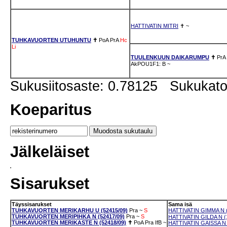
HATTIVATIN MITRI
✝
~
TUHKAVUORTEN UTUHUNTU
✝
PoA
PrA
Hc
Li
TUULENKUUN DAIKARUMPU
✝
PrA
AkPOU1F1: B
~
Sukusiitosaste: 0.78125 Sukukat
Koeparitus
Jälkeläiset
Sisarukset
Täyssisarukset
Sama isä
TUHKAVUORTEN MERIKARHU U (52415/09)
Pra
~
S
HATTIVATIN GIMMA N (
TUHKAVUORTEN MERIPIHKA N (52417/09)
Pra
~
S
HATTIVATIN GILDA N (
TUHKAVUORTEN MERIKASTE N (52418/09)
✝
PoA
Pra
IfB
~
HATTIVATIN GAISSA N 