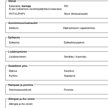
Silmät
Katarakta:
kantaja
RD:
Ei per./vähämerk./avoin/epäilyttävä katarakta:
PHTVL/PHPV:
Muut silmäsairaudet:
Autoimmuunisairaudet
Addison:
Kilpirauhasen vajaatoiminta:
Epilepsia
Epilepsia:
Epileptistyyppiset:
Lisääntyminen
Lisääntyminen:
Steriloitu / kastroitu:
Sisäelimet yms.
Maksa:
Keuhkot:
Kurkku:
Napatyrä:
Hampaat ja purenta
Hammaspuutokset:
Purenta:
Allergiat ja iho-oireet
Allergiat ja iho-oireet: