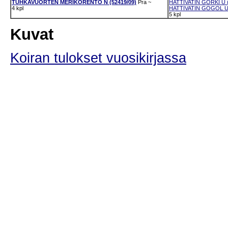
TUHKAVUORTEN MERIKORENTO N (52419/09)
Pra
~
HATTIVATIN GORKI U (
4 kpl
HATTIVATIN GOGOL U 
5 kpl
Kuvat
Koiran tulokset vuosikirjassa