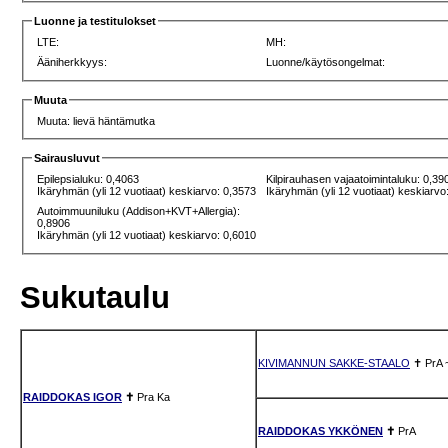
Luonne ja testitulokset
LTE:
MH:
Ääniherkkyys:
Luonne/käytösongelmat:
Muuta
Muuta: lievä häntämutka
Sairausluvut
Epilepsialuku: 0,4063
Kilpirauhasen vajaatoimintaluku: 0,39
Ikäryhmän (yli 12 vuotiaat) keskiarvo: 0,3573
Ikäryhmän (yli 12 vuotiaat) keskiarvo
Autoimmuuniluku (Addison+KVT+Allergia):
0,8906
Ikäryhmän (yli 12 vuotiaat) keskiarvo: 0,6010
Sukutaulu
KIVIMANNUN SAKKE-STAALO
✝
PrA
RAIDDOKAS IGOR
✝
Pra
Ka
RAIDDOKAS YKKÖNEN
✝
PrA