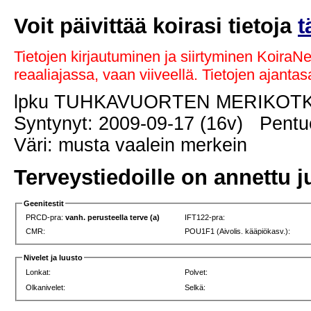
Voit päivittää koirasi tietoja
t
Tietojen kirjautuminen ja siirtyminen KoiraN
reaaliajassa, vaan viiveellä. Tietojen ajant
lpku TUHKAVUORTEN MERIKOT
Syntynyt: 2009-09-17 (16v) Pentue
Väri: musta vaalein merkein
Terveystiedoille on annettu j
Geenitestit
PRCD-pra:
vanh. perusteella terve (a)
IFT122-pra:
CMR:
POU1F1 (Aivolis. kääpiökasv.):
Nivelet ja luusto
Lonkat:
Polvet:
Olkanivelet:
Selkä: