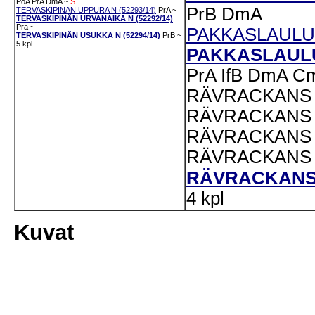
PoA
PrA
DmA
~
S
PrB
DmA
TERVASKIPINÄN UPPURA N (52293/14)
PrA
~
TERVASKIPINÄN URVANAIKA N (52292/14)
Pra
~
PAKKASLAULUN
TERVASKIPINÄN USUKKA N (52294/14)
PrB
~
5 kpl
PAKKASLAULUN
PrA
IfB
DmA
C
RÄVRACKANS L
RÄVRACKANS L
RÄVRACKANS L
RÄVRACKANS L
RÄVRACKANS L
4 kpl
Kuvat