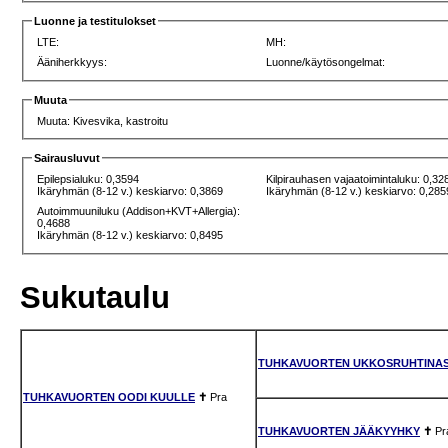
Luonne ja testitulokset
LTE:
MH:
Ääniherkkyys:
Luonne/käytösongelmat:
Muuta
Muuta: Kivesvika, kastroitu
Sairausluvut
Epilepsialuku: 0,3594
Kilpirauhasen vajaatoimintaluku: 0,32
Ikäryhmän (8-12 v.) keskiarvo: 0,3869
Ikäryhmän (8-12 v.) keskiarvo: 0,285
Autoimmuuniluku (Addison+KVT+Allergia):
0,4688
Ikäryhmän (8-12 v.) keskiarvo: 0,8495
Sukutaulu
TUHKAVUORTEN UKKOSRUHTINA
TUHKAVUORTEN OODI KUULLE
✝
Pra
TUHKAVUORTEN JÄÄKYYHKY
✝
Pr