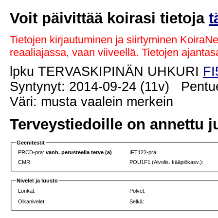
Voit päivittää koirasi tietoja
t
Tietojen kirjautuminen ja siirtyminen KoiraN
reaaliajassa, vaan viiveellä. Tietojen ajant
lpku TERVASKIPINÄN UHKURI
FI
Syntynyt: 2014-09-24 (11v) Pentue
Väri: musta vaalein merkein
Terveystiedoille on annettu j
Geenitestit
PRCD-pra:
vanh. perusteella terve (a)
IFT122-pra:
CMR:
POU1F1 (Aivolis. kääpiökasv.):
Nivelet ja luusto
Lonkat:
Polvet:
Olkanivelet:
Selkä: