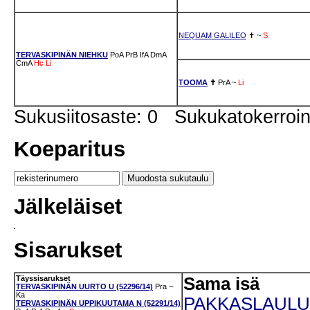
NEQUAM GALILEO
✝
~
S
TERVASKIPINÄN NIEHKU
PoA
PrB
IfA
DmA
CmA
Hc
Li
TOOMA
✝
PrA
~
Li
Sukusiitosaste: 0 Sukukatokerro
Koeparitus
Jälkeläiset
Sisarukset
Täyssisarukset
Sama isä
TERVASKIPINÄN UURTO U (52296/14)
Pra
~
Ka
PAKKASLAULUN
TERVASKIPINÄN UPPIKUUTAMA N (52291/14)