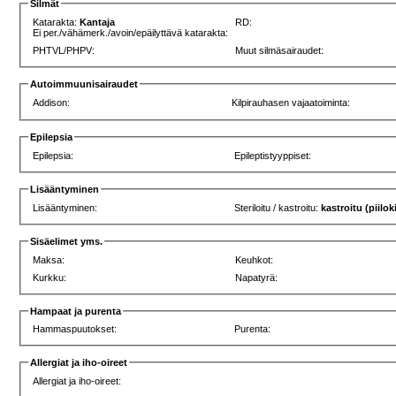
Silmät
Katarakta:
Kantaja
RD:
Ei per./vähämerk./avoin/epäilyttävä katarakta:
PHTVL/PHPV:
Muut silmäsairaudet:
Autoimmuunisairaudet
Addison:
Kilpirauhasen vajaatoiminta:
Epilepsia
Epilepsia:
Epileptistyyppiset:
Lisääntyminen
Lisääntyminen:
Steriloitu / kastroitu:
kastroitu (piilok
Sisäelimet yms.
Maksa:
Keuhkot:
Kurkku:
Napatyrä:
Hampaat ja purenta
Hammaspuutokset:
Purenta:
Allergiat ja iho-oireet
Allergiat ja iho-oireet: