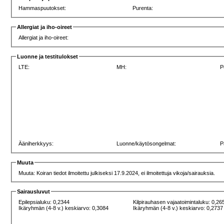
Hammaspuutokset:
Purenta:
Allergiat ja iho-oireet
Allergiat ja iho-oireet:
Luonne ja testitulokset
LTE:
MH:
P
Ääniherkkyys:
Luonne/käytösongelmat:
P
Muuta
Muuta: Koiran tiedot ilmoitettu julkiseksi 17.9.2024, ei ilmoitettuja vikoja/sairauksia.
Sairausluvut
Epilepsialuku: 0,2344
Kilpirauhasen vajaatoimintaluku: 0,26
Ikäryhmän (4-8 v.) keskiarvo: 0,3084
Ikäryhmän (4-8 v.) keskiarvo: 0,2737