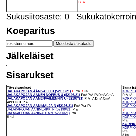
Li
Sk
Sukusiitosaste: 0 Sukukatokerro
Koeparitus
Jälkeläiset
Sisarukset
Täyssisarukset
Sama is
JALAKAPOJAN ÄÄNIVALLI U (52195/21)
L
Pra
B
Ka
KORPIKA
JALAKAPOJAN ÄÄNEN NOPEUS U (52196/21)
PoA
PrA
IfA
DmA
CmA
PrA
IfA
JALAKAPOJAN ÄÄNENVAIMENNIN U (52197/21)
PrA
IfA
DmA
CmA
KORPIKA
AkPOU1F1: A
KORPIKA
JALAKAPOJAN ÄÄNIMALJA N (52198/21)
PoA
Pra
IfA
KORPIKA
JALAKAPOJAN ÄÄNIMERKKI N (52199/21)
Pra
S
JALAKAPOJAN ÄÄNIRAUTA N (52200/21)
Pra
KORPIKA
6 kpl
KORPIKA
Pra
KORPIKA
KORPIKA
Pra
8 kpl