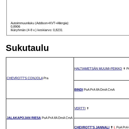
Autoimmuuniluku (Addison+KVT+Allergia):
0,8906
Ikäryhmän (4-8 v.) keskiarvo: 0,8231
Sukutaulu
HALTIAMETSÄN MUUMI-PEIKKO
✝
P
CHEVROTT'S CONJOLA
Pra
BINDI
PoA
PrA
IfA
DmA
CmA
VERTTI
✝
JALAKAPOJAN RIESA
PoA
PrA
IfA
DmA
CmA
CHEVROTT'S JANNALI
✝
L
PoA
PrA