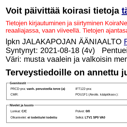
Voit päivittää koirasi tietoja
t
Tietojen kirjautuminen ja siirtyminen KoiraN
reaaliajassa, vaan viiveellä. Tietojen ajant
lpkn JALAKAPOJAN ÄÄNIAALTO
Syntynyt: 2021-08-18 (4v) Pentuei
Väri: musta vaalein ja valkoisin me
Terveystiedoille on annettu j
Geenitestit
PRCD-pra:
vanh. perusteella terve (a)
IFT122-pra:
CMR:
POU1F1 (Aivolis. kääpiökasv.):
Nivelet ja luusto
Lonkat:
C/C
Polvet:
0/0
Olkanivelet:
ei todettu/ei todettu
Selkä:
LTV1 SP0 VA0