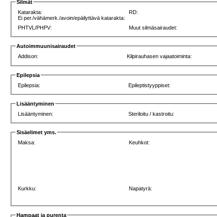
Silmät
Katarakta:
RD:
Ei per./vähämerk./avoin/epäilyttävä katarakta:
PHTVL/PHPV:
Muut silmäsairaudet:
Autoimmuunisairaudet
Addison:
Kilpirauhasen vajaatoiminta:
Epilepsia
Epilepsia:
Epileptistyyppiset:
Lisääntyminen
Lisääntyminen:
Steriloitu / kastroitu:
Sisäelimet yms.
Maksa:
Keuhkot:
Kurkku:
Napatyrä:
Hampaat ja purenta