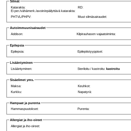
Silmät
Katarakta:
RD:
Ei per./vähämerk./avoin/epäilyttävä katarakta:
PHTVL/PHPV:
Muut silmäsairaudet:
Autoimmuunisairaudet
Addison:
Kilpirauhasen vajaatoiminta:
Epilepsia
Epilepsia:
Epileptistyyppiset:
Lisääntyminen
Lisääntyminen:
Steriloitu / kastroitu:
kastroitu
Sisäelimet yms.
Maksa:
Keuhkot:
Kurkku:
Napatyrä:
Hampaat ja purenta
Hammaspuutokset:
Purenta:
Allergiat ja iho-oireet
Allergiat ja iho-oireet: