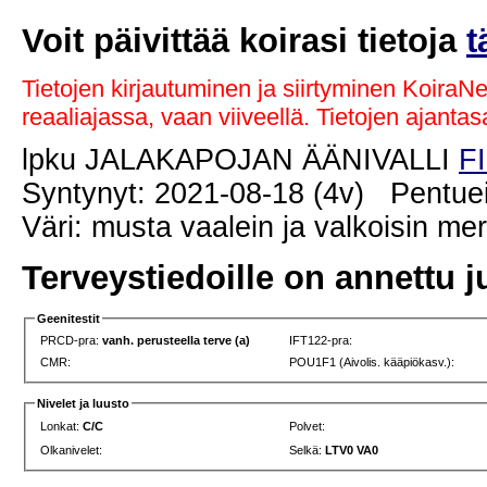
Voit päivittää koirasi tietoja
t
Tietojen kirjautuminen ja siirtyminen KoiraN
reaaliajassa, vaan viiveellä. Tietojen ajant
lpku JALAKAPOJAN ÄÄNIVALLI
F
Syntynyt: 2021-08-18 (4v) Pentuei
Väri: musta vaalein ja valkoisin me
Terveystiedoille on annettu j
Geenitestit
PRCD-pra:
vanh. perusteella terve (a)
IFT122-pra:
CMR:
POU1F1 (Aivolis. kääpiökasv.):
Nivelet ja luusto
Lonkat:
C/C
Polvet:
Olkanivelet:
Selkä:
LTV0 VA0