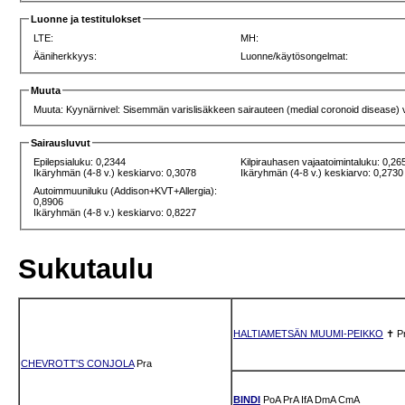
Luonne ja testitulokset
LTE:
MH:
Ääniherkkyys:
Luonne/käytösongelmat:
Muuta
Muuta: Kyynärnivel: Sisemmän varislisäkkeen sairauteen (medial coronoid disease) viit
Sairausluvut
Epilepsialuku: 0,2344
Kilpirauhasen vajaatoimintaluku: 0,26
Ikäryhmän (4-8 v.) keskiarvo: 0,3078
Ikäryhmän (4-8 v.) keskiarvo: 0,2730
Autoimmuuniluku (Addison+KVT+Allergia):
0,8906
Ikäryhmän (4-8 v.) keskiarvo: 0,8227
Sukutaulu
HALTIAMETSÄN MUUMI-PEIKKO
✝
P
CHEVROTT'S CONJOLA
Pra
BINDI
PoA
PrA
IfA
DmA
CmA