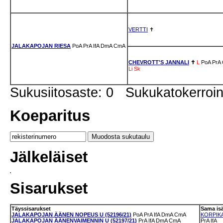
VERTTI
✝
JALAKAPOJAN RIESA
PoA
PrA
IfA
DmA
CmA
CHEVROTT'S JANNALI
✝
L
PoA
PrA
Li
Sk
Sukusiitosaste: 0 Sukukatokerro
Koeparitus
Jälkeläiset
Sisarukset
Täyssisarukset
Sama is
JALAKAPOJAN ÄÄNEN NOPEUS U (52196/21)
PoA
PrA
IfA
DmA
CmA
KORPIKA
JALAKAPOJAN ÄÄNENVAIMENNIN U (52197/21)
PrA
IfA
DmA
CmA
PrA
IfA