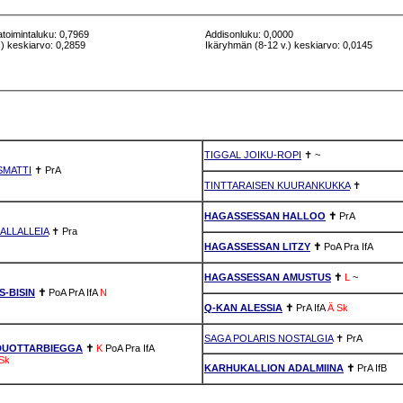
atoimintaluku: 0,7969
Addisonluku: 0,0000
) keskiarvo: 0,2859
Ikäryhmän (8-12 v.) keskiarvo: 0,0145
TIGGAL JOIKU-ROPI
✝
~
SMATTI
✝
PrA
TINTTARAISEN KUURANKUKKA
✝
HAGASSESSAN HALLOO
✝
PrA
ALLALLEIA
✝
Pra
HAGASSESSAN LITZY
✝
PoA
Pra
IfA
HAGASSESSAN AMUSTUS
✝
L
~
-BISIN
✝
PoA
PrA
IfA
N
Q-KAN ALESSIA
✝
PrA
IfA
Ä
Sk
SAGA POLARIS NOSTALGIA
✝
PrA
DUOTTARBIEGGA
✝
K
PoA
Pra
IfA
Sk
KARHUKALLION ADALMIINA
✝
PrA
IfB