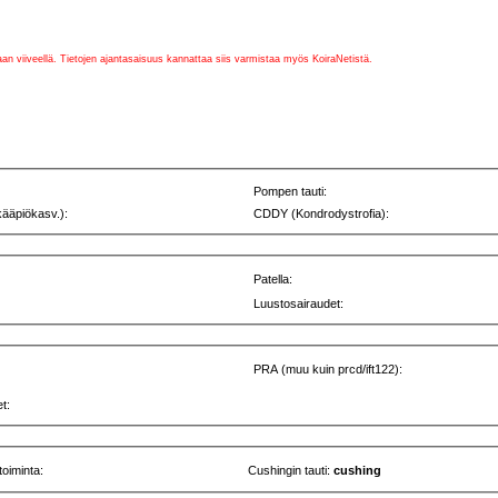
vaan viiveellä. Tietojen ajantasaisuus kannattaa siis varmistaa myös KoiraNetistä.
Pompen tauti:
kääpiökasv.):
CDDY (Kondrodystrofia):
Patella:
Luustosairaudet:
PRA (muu kuin prcd/ift122):
t:
toiminta:
Cushingin tauti:
cushing