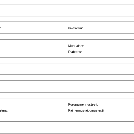
:
Kivesvika:
Munuaiset:
Diabetes:
Poropaimennustesti:
elmat:
Paimennustaipumustesti: