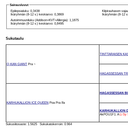
Sairausluvut
Epilepsialuku: 0,3438
Kilpirauhasen vaja
Ikäryhmän (8-12 v.) keskiarvo: 0,3869
Ikäryhmän (8-12 v.
Autoimmuuniluku (Addison+KVT+Allergia): 1,1875
Ikäryhmän (8-12 v.) keskiarvo: 0,8495
Sukutaulu
TINTTARAISEN KA
Q-KAN GIANT
Pra
~
HAGASSESSAN TR
HAGASSESSAN BIS
KARHUKALLION ICE QUEEN
Poa
Pra
Ifa
KARHUKALLION 
AkPOU1F1: A
Li
Sy
Sukusiitosaste: 1.5625 Sukukatokerroin: 0.964