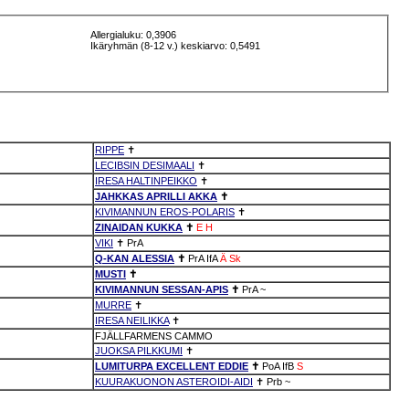
Allergialuku: 0,3906
Ikäryhmän (8-12 v.) keskiarvo: 0,5491
RIPPE
✝
LECIBSIN DESIMAALI
✝
IRESA HALTINPEIKKO
✝
JAHKKAS APRILLI AKKA
✝
KIVIMANNUN EROS-POLARIS
✝
ZINAIDAN KUKKA
✝
E
H
VIKI
✝
PrA
Q-KAN ALESSIA
✝
PrA
IfA
Ä
Sk
MUSTI
✝
KIVIMANNUN SESSAN-APIS
✝
PrA
~
MURRE
✝
IRESA NEILIKKA
✝
FJÄLLFARMENS CAMMO
JUOKSA PILKKUMI
✝
LUMITURPA EXCELLENT EDDIE
✝
PoA
IfB
S
KUURAKUONON ASTEROIDI-AIDI
✝
Prb
~