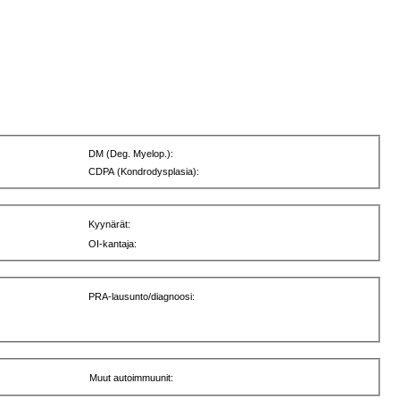
DM (Deg. Myelop.):
CDPA (Kondrodysplasia):
Kyynärät:
OI-kantaja:
PRA-lausunto/diagnoosi:
Muut autoimmuunit: