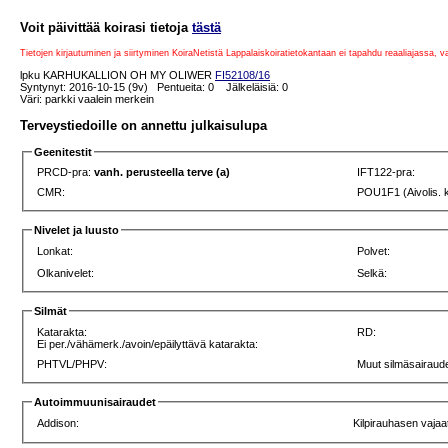
Voit päivittää koirasi tietoja
tästä
Tietojen kirjautuminen ja siirtyminen KoiraNetistä Lappalaiskoiratietokantaan ei tapahdu reaaliajassa, 
lpku KARHUKALLION OH MY OLIWER
FI52108/16
Syntynyt: 2016-10-15 (9v) Pentueita: 0 Jälkeläisiä: 0
Väri: parkki vaalein merkein
Terveystiedoille on annettu julkaisulupa
Geenitestit
PRCD-pra:
vanh. perusteella terve (a)
IFT122-pra:
CMR:
POU1F1 (Aivolis. 
Nivelet ja luusto
Lonkat:
Polvet:
Olkanivelet:
Selkä:
Silmät
Katarakta:
RD:
Ei per./vähämerk./avoin/epäilyttävä katarakta:
PHTVL/PHPV:
Muut silmäsairaude
Autoimmuunisairaudet
Addison:
Kilpirauhasen vajaa