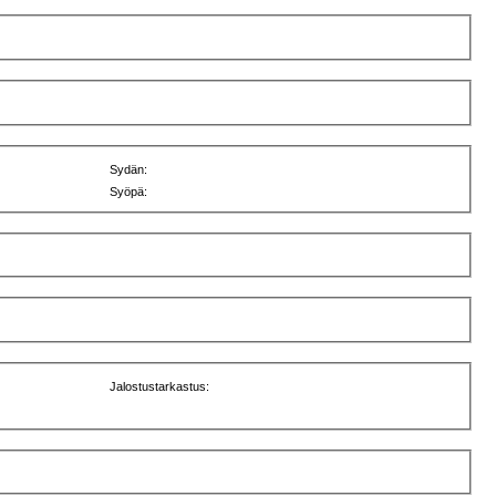
Sydän:
Syöpä:
Jalostustarkastus: