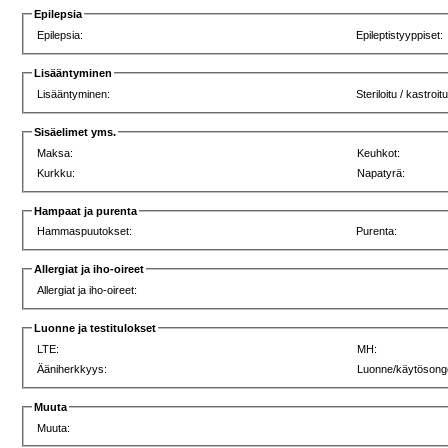
Epilepsia
Epilepsia:
Epileptistyyppiset:
Lisääntyminen
Lisääntyminen:
Steriloitu / kastroitu
Sisäelimet yms.
Maksa:
Keuhkot:
Kurkku:
Napatyrä:
Hampaat ja purenta
Hammaspuutokset:
Purenta:
Allergiat ja iho-oireet
Allergiat ja iho-oireet:
Luonne ja testitulokset
LTE:
MH:
Ääniherkkyys:
Luonne/käytösong
Muuta
Muuta: