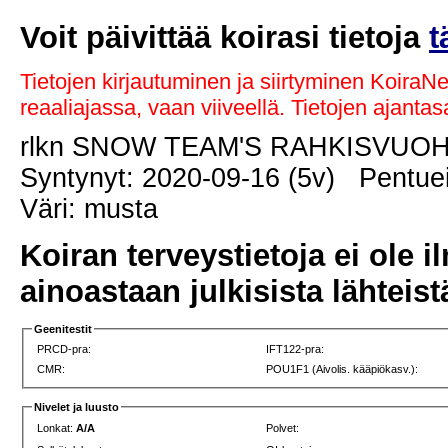
Voit päivittää koirasi tietoja
t
Tietojen kirjautuminen ja siirtyminen KoiraN
reaaliajassa, vaan viiveellä. Tietojen ajant
rlkn SNOW TEAM'S RAHKISVUO
Syntynyt: 2020-09-16 (5v) Pentuei
Väri: musta
Koiran terveystietoja ei ole i
ainoastaan julkisista lähteistä
Geenitestit
PRCD-pra:
IFT122-pra:
CMR:
POU1F1 (Aivolis. kääpiökasv.):
Nivelet ja luusto
Lonkat:
A/A
Polvet: