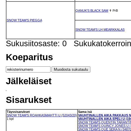
QANUK'S BLACK SAM
✝
PrB
SNOW TEAM'S PIEGGA
SNOW TEAM'S LH MEARKKALAS
Sukusiitosaste: 0 Sukukatokerro
Koeparitus
Jälkeläiset
Sisarukset
Täyssisarukset
Sama isä
SNOW TEAM'S ROAHKASMAHTTI U (52043/20)
VAUHTINALLEN AIKA PAKKAUS N 
1 kpl
VAUHTINALLEN AIKA EPELI U (194
SNOW TEAM'S QUENTIN TARANTINO
SNOW TEAM'S QUINCY JONES U (3
SNOW TEAM'S QUE SERA N (34870