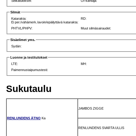
Selkätulokset:
OI-kantaja:
Silmät
Katarakta:
RD:
Ei per./vähämerk./avoin/epäilyttävä katarakta:
PHTVL/PHPV:
Muut silmäsairaudet:
Sisäelimet yms.
Sydän:
Luonne ja testitulokset
LTE:
MH:
Paimennustaipumustesti:
Sukutaulu
JAMBOS ZIGGE
RENLUNDENS ÄTNO
Ka
RENLUNDENS SVARTA ULLIS