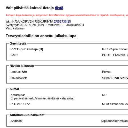
Voit päivittää koirasi tietoja
tästä
Tietojen kirjautuminen ja siirtyminen KoiraNetistä Lappalaiskoiratietokantaan ei tapahdu reaaliajassa, 
lpkn HAVUKORVEN RISKURINTA
ER51738/15
Syntynyt: 2015-09-28 (10v) Pentueita: 1 Jälkeläisiä: 4
Väri: keltainen
Terveystiedoille on annettu julkaisulupa
Geenitestit
PRCD-pra:
kantaja (B)
IFT122-pra:
terve
CMR:
POU1F1 (Aivolis. 
Nivelet ja luusto
Lonkat:
A/A
Polvet:
Olkanivelet:
Selkä:
LTV0 SP0 
Silmät
Katarakta:
RD:
Ei per./vähämerk./avoin/epäilyttävä katarakta:
PHTVL/PHPV:
Muut silmäsairaude
Autoimmuunisairaudet
Addison:
Kilpirauhasen vajaa