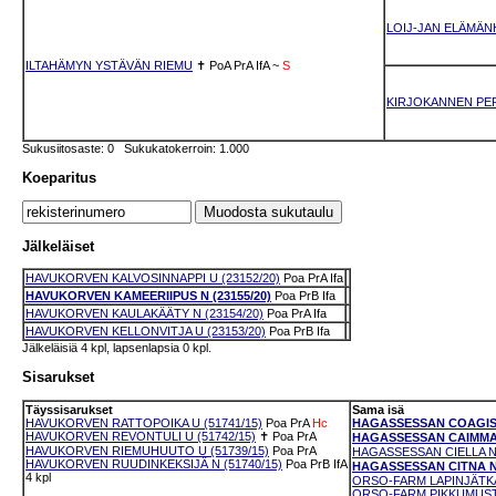
LOIJ-JAN ELÄMÄN
ILTAHÄMYN YSTÄVÄN RIEMU
✝
PoA
PrA
IfA
~
S
KIRJOKANNEN PER
Sukusiitosaste: 0 Sukukatokerroin: 1.000
Koeparitus
Jälkeläiset
HAVUKORVEN KALVOSINNAPPI U (23152/20)
Poa
PrA
Ifa
HAVUKORVEN KAMEERIIPUS N (23155/20)
Poa
PrB
Ifa
HAVUKORVEN KAULAKÄÄTY N (23154/20)
Poa
PrA
Ifa
HAVUKORVEN KELLONVITJA U (23153/20)
Poa
PrB
Ifa
Jälkeläisiä 4 kpl, lapsenlapsia 0 kpl.
Sisarukset
Täyssisarukset
Sama isä
HAVUKORVEN RATTOPOIKA U (51741/15)
Poa
PrA
Hc
HAGASSESSAN COAGIS N
HAVUKORVEN REVONTULI U (51742/15)
✝
Poa
PrA
HAGASSESSAN CAIMMAS 
HAVUKORVEN RIEMUHUUTO U (51739/15)
Poa
PrA
HAGASSESSAN CIELLA N 
HAVUKORVEN RUUDINKEKSIJÄ N (51740/15)
Poa
PrB
IfA
HAGASSESSAN CITNA N 
4 kpl
ORSO-FARM LAPINJÄTKÄ 
ORSO-FARM PIKKUMUSTA