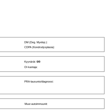
DM (Deg. Myelop.):
CDPA (Kondrodysplasia):
Kyynärät:
0/0
OI-kantaja:
PRA-lausunto/diagnoosi:
Muut autoimmuunit: