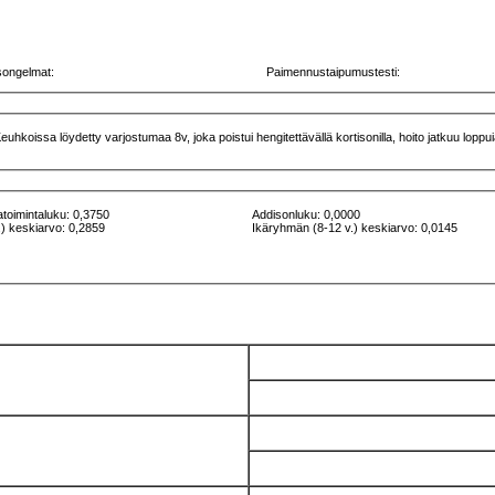
songelmat:
Paimennustaipumustesti:
koissa löydetty varjostumaa 8v, joka poistui hengitettävällä kortisonilla, hoito jatkuu loppuiän
atoimintaluku: 0,3750
Addisonluku: 0,0000
) keskiarvo: 0,2859
Ikäryhmän (8-12 v.) keskiarvo: 0,0145