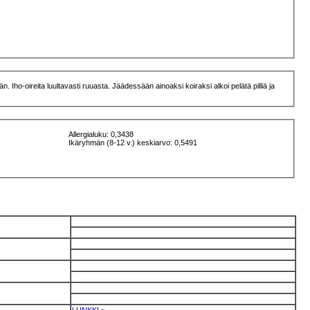
. Iho-oireita luultavasti ruuasta. Jäädessään ainoaksi koiraksi alkoi pelätä pilliä ja
Allergialuku: 0,3438
Ikäryhmän (8-12 v.) keskiarvo: 0,5491
LUNKKI
~