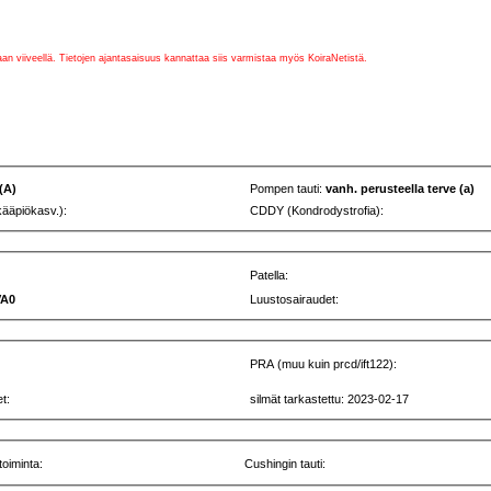
vaan viiveellä. Tietojen ajantasaisuus kannattaa siis varmistaa myös KoiraNetistä.
 (A)
Pompen tauti:
vanh. perusteella terve (a)
kääpiökasv.):
CDDY (Kondrodystrofia):
Patella:
VA0
Luustosairaudet:
PRA (muu kuin prcd/ift122):
t:
silmät tarkastettu: 2023-02-17
toiminta:
Cushingin tauti: