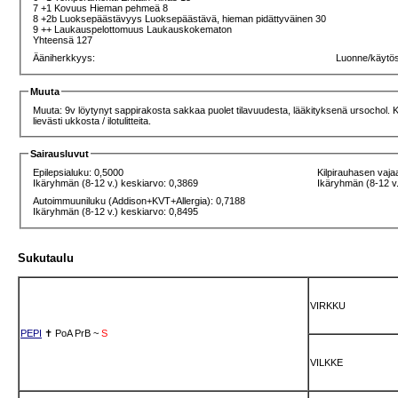
7 +1 Kovuus Hieman pehmeä 8
8 +2b Luoksepäästävyys Luoksepäästävä, hieman pidättyväinen 30
9 ++ Laukauspelottomuus Laukauskokematon
Yhteensä 127
Ääniherkkyys:
Luonne/käytö
Muuta
Muuta: 9v löytynyt sappirakosta sakkaa puolet tilavuudesta, lääkityksenä ursochol. Keuh
lievästi ukkosta / ilotulitteita.
Sairausluvut
Epilepsialuku: 0,5000
Kilpirauhasen vaja
Ikäryhmän (8-12 v.) keskiarvo: 0,3869
Ikäryhmän (8-12 v.
Autoimmuuniluku (Addison+KVT+Allergia): 0,7188
Ikäryhmän (8-12 v.) keskiarvo: 0,8495
Sukutaulu
VIRKKU
PEPI
✝
PoA
PrB
~
S
VILKKE