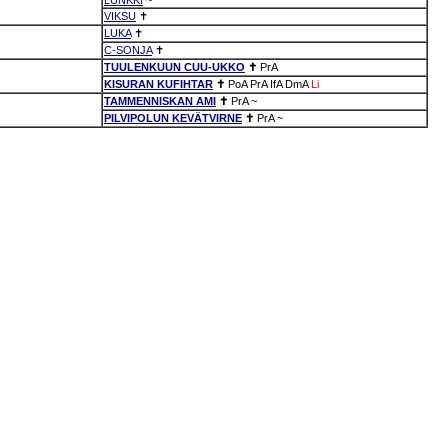
VIKSU
✝
LUKA
✝
C-SONJA
✝
TUULENKUUN CUU-UKKO
✝
PrA
KISURAN KUFIHTAR
✝
PoA
PrA
IfA
DmA
Li
TAMMENNISKAN AMI
✝
PrA
~
PILVIPOLUN KEVÄTVIRNE
✝
PrA
~