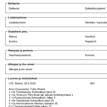
Epilepsia
Epilepsia:
Epileptistyyppiset:
Lisääntyminen
Lisääntyminen:
Steriloitu / kastroit
Sisäelimet yms.
Maksa:
Keuhkot:
Kurkku:
Napatyrä:
Hampaat ja purenta
Hammaspuutokset:
Purenta:
Allergiat ja iho-oireet
Allergiat ja iho-oireet:
Luonne ja testitulokset
LTE:
Muhos, 26.5.2018
MH:
Arvo Osasuoritus Tulos Pisteet
1 +1b Toimintakyky Kohtuullisen pieni 15
2 +1a Terävyys Pieni ilman jälj. jäävää hyökkäyshalua 1
3 +3 Puolustushalu Kohtuullinen, hillitty 3
4 +2b Taisteluhalu Kohtuullisen pieni 20
5 +1a Hermorakenne Hieman rauhaton 35
6 +1 Temperamentti Erittäin vilkas 15