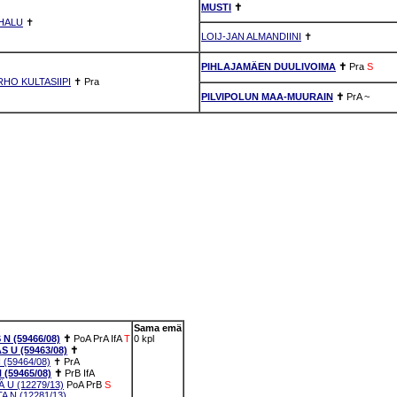
MUSTI
✝
HALU
✝
LOIJ-JAN ALMANDIINI
✝
PIHLAJAMÄEN DUULIVOIMA
✝
Pra
S
HO KULTASIIPI
✝
Pra
PILVIPOLUN MAA-MUURAIN
✝
PrA
~
Sama emä
 (59466/08)
✝
PoA
PrA
IfA
T
0 kpl
U (59463/08)
✝
(59464/08)
✝
PrA
(59465/08)
✝
PrB
IfA
U (12279/13)
PoA
PrB
S
 N (12281/13)