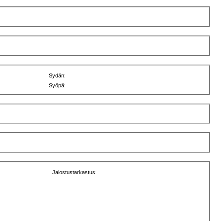
Sydän:
Syöpä:
Jalostustarkastus: