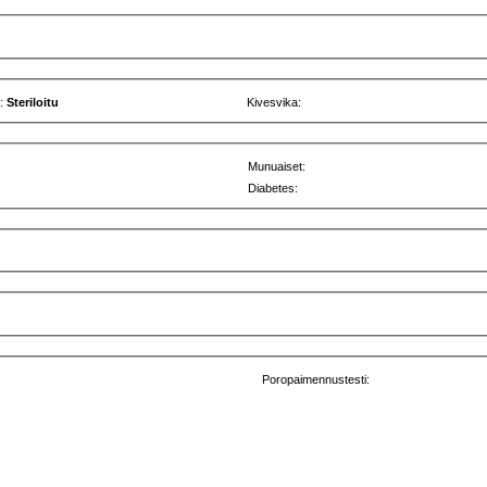
u:
Steriloitu
Kivesvika:
Munuaiset:
Diabetes:
Poropaimennustesti: