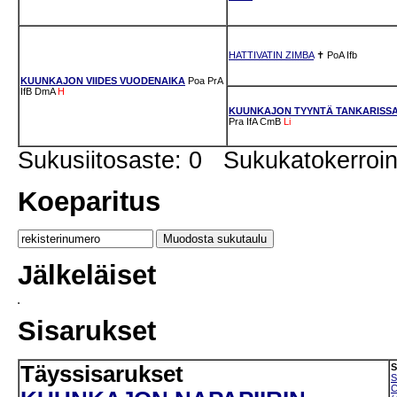
HATTIVATIN ZIMBA
✝
PoA
Ifb
KUUNKAJON VIIDES VUODENAIKA
Poa
PrA
IfB
DmA
H
KUUNKAJON TYYNTÄ TANKARISS
Pra
IfA
CmB
Li
Sukusiitosaste: 0 Sukukatokerro
Koeparitus
Jälkeläiset
Sisarukset
Täyssisarukset
S
C