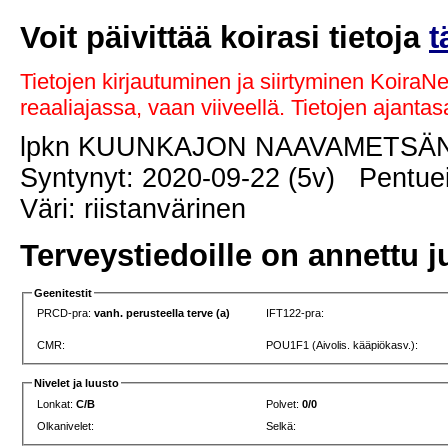
Voit päivittää koirasi tietoja
t
Tietojen kirjautuminen ja siirtyminen KoiraN
reaaliajassa, vaan viiveellä. Tietojen ajant
lpkn KUUNKAJON NAAVAMETSÄ
Syntynyt: 2020-09-22 (5v) Pentuei
Väri: riistanvärinen
Terveystiedoille on annettu j
Geenitestit
PRCD-pra:
vanh. perusteella terve (a)
IFT122-pra:
CMR:
POU1F1 (Aivolis. kääpiökasv.):
Nivelet ja luusto
Lonkat:
C/B
Polvet:
0/0
Olkanivelet:
Selkä: