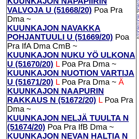
KUUNKAJON NAPAPIIRIN
(
VALVOJA U (51668/20)
Poa
Pra
C
P
Dma
~
C
(
KUUNKAJON NAVAKKA
C
(
POHJANTUULI U (51669/20)
Poa
4
Pra
IfA
Dma
CmB
~
KUUNKAJON NUKU YÖ ULKONA
U (51670/20)
L
Poa
Pra
Dma
~
KUUNKAJON NUOTION VARTIJA
U (51671/20)
L
Poa
Pra
Dma
~
Ä
KUUNKAJON NAAPURIN
RAKKAUS N (51672/20)
L
Poa
Pra
Dma
~
KUUNKAJON NELJÄ TUULTA N
(51674/20)
Poa
Pra
IfB
Dma
~
KUUNKAJON NEVAN HALTIA N