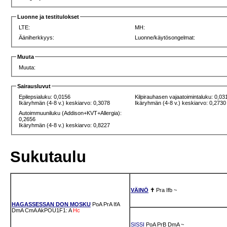
Luonne ja testitulokset
LTE:
MH:
Ääniherkkyys:
Luonne/käytösongelmat:
Muuta
Muuta:
Sairausluvut
Epilepsialuku: 0,0156
Kilpirauhasen vajaatoimintaluku: 0,03
Ikäryhmän (4-8 v.) keskiarvo: 0,3078
Ikäryhmän (4-8 v.) keskiarvo: 0,2730
Autoimmuuniluku (Addison+KVT+Allergia):
0,2656
Ikäryhmän (4-8 v.) keskiarvo: 0,8227
Sukutaulu
VÄINÖ
✝
Pra
Ifb
~
HAGASSESSAN DON MOSKU
PoA
PrA
IfA
DmA
CmA
AkPOU1F1: A
Hc
SISSI
PoA
PrB
DmA
~