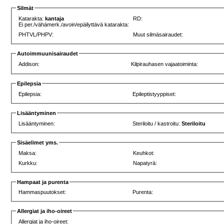
Silmät
Katarakta:
kantaja
RD:
Ei per./vähämerk./avoin/epäilyttävä katarakta:
PHTVL/PHPV:
Muut silmäsairaudet:
Autoimmuunisairaudet
Addison:
Kilpirauhasen vajaatoiminta:
Epilepsia
Epilepsia:
Epileptistyyppiset:
Lisääntyminen
Lisääntyminen:
Steriloitu / kastroitu:
Steriloitu
Sisäelimet yms.
Maksa:
Keuhkot:
Kurkku:
Napatyrä:
Hampaat ja purenta
Hammaspuutokset:
Purenta:
Allergiat ja iho-oireet
Allergiat ja iho-oireet: