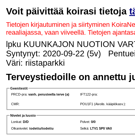
Voit päivittää koirasi tietoja
t
Tietojen kirjautuminen ja siirtyminen KoiraN
reaaliajassa, vaan viiveellä. Tietojen ajant
lpku KUUNKAJON NUOTION VAR
Syntynyt: 2020-09-22 (5v) Pentuei
Väri: riistaparkki
Terveystiedoille on annettu j
Geenitestit
PRCD-pra:
vanh. perusteella terve (a)
IFT122-pra:
CMR:
POU1F1 (Aivolis. kääpiökasv.):
Nivelet ja luusto
Lonkat:
D/D
Polvet:
0/0
Olkanivelet:
todettu/todettu
Selkä:
LTV1 SP0 VA0