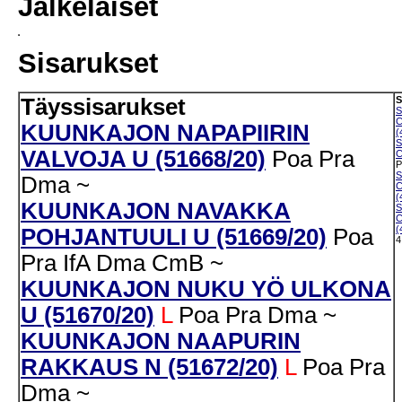
Jälkeläiset
Sisarukset
Täyssisarukset
S
C
KUUNKAJON NAPAPIIRIN
(
VALVOJA U (51668/20)
Poa
Pra
C
P
Dma
~
C
(
KUUNKAJON NAVAKKA
C
(
POHJANTUULI U (51669/20)
Poa
4
Pra
IfA
Dma
CmB
~
KUUNKAJON NUKU YÖ ULKONA
U (51670/20)
L
Poa
Pra
Dma
~
KUUNKAJON NAAPURIN
RAKKAUS N (51672/20)
L
Poa
Pra
Dma
~