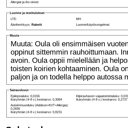
Allergiat ja iho-oireet:
Luonne ja testitulokset
LTE:
MH:
Ääniherkkyys:
Raketit
Luonne/käytösongelmat:
Muuta
Muuta: Oula oli ensimmäisen vuotens
oppinut sittemmin rauhoittumaan. Inno
avoin. Oula oppii mielellään ja helpo
toisten koirien kohtaaminen. Oula 
paljon ja on todella helppo autossa 
Sairausluvut
Epilepsialuku: 0,0156
Kilpirauhasen vajaatoimintaluku: 0,03
Ikäryhmän (4-8 v.) keskiarvo: 0,3084
Ikäryhmän (4-8 v.) keskiarvo: 0,2737
Autoimmuuniluku (Addison+KVT+Allergia):
0,2656
Ikäryhmän (4-8 v.) keskiarvo: 0,8231