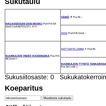
Sukutaulu
VÄINÖ
✝
Pra
Ifb
~
HAGASSESSAN DON MOSKU
PoA
PrA
IfA
DmA
CmA
AkPOU1F1: A
Hc
SISSI
PoA
PrB
DmA
~
HATTIVATIN ZIMBA
✝
PoA
Ifb
KUUNKAJON VIIDES VUODENAIKA
Poa
PrA
IfB
DmA
H
KUUNKAJON TYYNTÄ TANKARISS
Pra
IfA
CmB
Li
Sukusiitosaste: 0 Sukukatokerro
Koeparitus