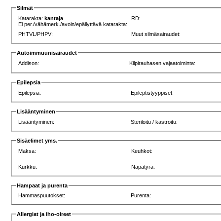
Silmät
Katarakta:
kantaja
RD:
Ei per./vähämerk./avoin/epäilyttävä katarakta:
PHTVL/PHPV:
Muut silmäsairaudet:
Autoimmuunisairaudet
Addison:
Kilpirauhasen vajaatoiminta:
Epilepsia
Epilepsia:
Epileptistyyppiset:
Lisääntyminen
Lisääntyminen:
Steriloitu / kastroitu:
Sisäelimet yms.
Maksa:
Keuhkot:
Kurkku:
Napatyrä:
Hampaat ja purenta
Hammaspuutokset:
Purenta:
Allergiat ja iho-oireet