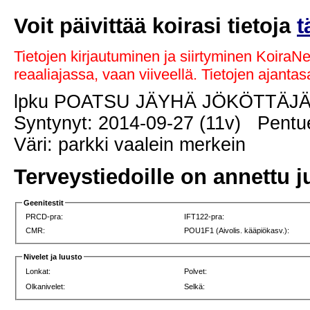
Voit päivittää koirasi tietoja
t
Tietojen kirjautuminen ja siirtyminen KoiraN
reaaliajassa, vaan viiveellä. Tietojen ajant
lpku POATSU JÄYHÄ JÖKÖTTÄJ
Syntynyt: 2014-09-27 (11v) Pentue
Väri: parkki vaalein merkein
Terveystiedoille on annettu j
Geenitestit
PRCD-pra:
IFT122-pra:
CMR:
POU1F1 (Aivolis. kääpiökasv.):
Nivelet ja luusto
Lonkat:
Polvet:
Olkanivelet:
Selkä: