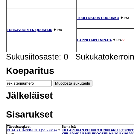
TUULENKUUN CUU-UKKO
✝
PrA
TUHKAVUORTEN QUUKEIJU
✝
Pra
LAPINLEMPI EMPATIA
✝
PrA
V
Sukusiitosaste: 0 Sukukatokerro
Koeparitus
Jälkeläiset
Sisarukset
Täyssisarukset
Sama isä
POATSU JÄPPINEN U (51566/14)
✝
KIELAPIHKAN PUUKKOJUNKKARI U (19630/1
KIELAPIHKAN MELEKOOSEN HÄJY U (19629/