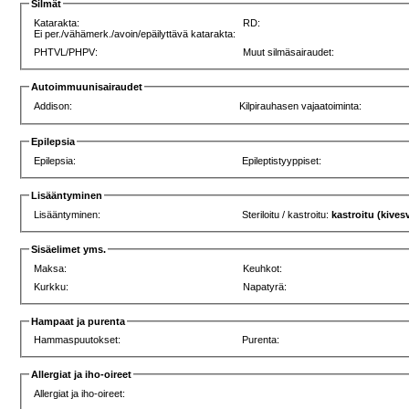
Silmät
Katarakta:
RD:
Ei per./vähämerk./avoin/epäilyttävä katarakta:
PHTVL/PHPV:
Muut silmäsairaudet:
Autoimmuunisairaudet
Addison:
Kilpirauhasen vajaatoiminta:
Epilepsia
Epilepsia:
Epileptistyyppiset:
Lisääntyminen
Lisääntyminen:
Steriloitu / kastroitu:
kastroitu (kives
Sisäelimet yms.
Maksa:
Keuhkot:
Kurkku:
Napatyrä:
Hampaat ja purenta
Hammaspuutokset:
Purenta:
Allergiat ja iho-oireet
Allergiat ja iho-oireet: