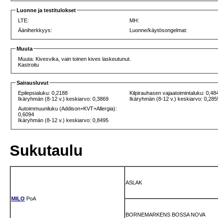
Luonne ja testitulokset
LTE:
MH:
Ääniherkkyys:
Luonne/käytösongelmat:
Muuta
Muuta: Kivesvika, vain toinen kives laskeutunut.
Kastroitu
Sairausluvut
Epilepsialuku: 0,2188
Kilpirauhasen vajaatoimintaluku: 0,48
Ikäryhmän (8-12 v.) keskiarvo: 0,3869
Ikäryhmän (8-12 v.) keskiarvo: 0,285
Autoimmuuniluku (Addison+KVT+Allergia):
0,6094
Ikäryhmän (8-12 v.) keskiarvo: 0,8495
Sukutaulu
ASLAK
MILO
PoA
BORNEMARKENS BOSSA NOVA