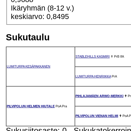
Ikäryhmän (8-12 v.)
keskiarvo: 0,8495
Sukutaulu
STABLEHILLS KASMIRI
✝
PrB
IfA
LUMITURPA KESÄPAKKANEN
LUMITURPA HENRIIKKA
PrA
PIHLAJAMÄEN ARWO-MERKKI
✝
P
PILVIPOLUN HELMEN HIUTALE
PoA
Pra
PILVIPOLUN VIENAN HELMI
✝
PoA
P
Sukusiitosaste: 0 Sukukatokerro