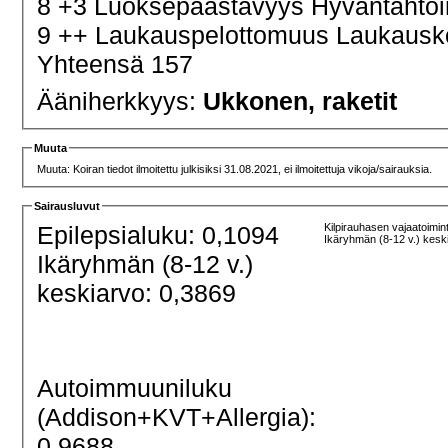
8 +3 Luoksepäästävyys Hyväntahtoi
9 ++ Laukauspelottomuus Laukaus
Yhteensä 157
Ääniherkkyys:
Ukkonen, raketit
Muuta
Muuta: Koiran tiedot ilmoitettu julkisiksi 31.08.2021, ei ilmoitettuja vikoja/sairauksia.
Sairausluvut
Epilepsialuku: 0,1094
Kilpirauhasen vajaatoimin
Ikäryhmän (8-12 v.) kesk
Ikäryhmän (8-12 v.)
keskiarvo: 0,3869
Autoimmuuniluku
(Addison+KVT+Allergia):
0,9688