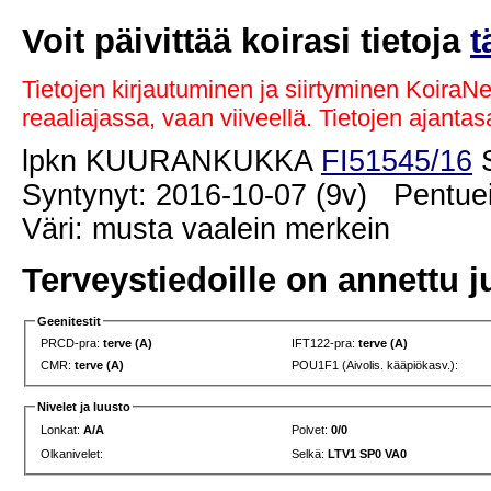
Voit päivittää koirasi tietoja
t
Tietojen kirjautuminen ja siirtyminen KoiraN
reaaliajassa, vaan viiveellä. Tietojen ajant
lpkn KUURANKUKKA
FI51545/16
S
Syntynyt: 2016-10-07 (9v) Pentuei
Väri: musta vaalein merkein
Terveystiedoille on annettu j
Geenitestit
PRCD-pra:
terve (A)
IFT122-pra:
terve (A)
CMR:
terve (A)
POU1F1 (Aivolis. kääpiökasv.):
Nivelet ja luusto
Lonkat:
A/A
Polvet:
0/0
Olkanivelet:
Selkä:
LTV1 SP0 VA0