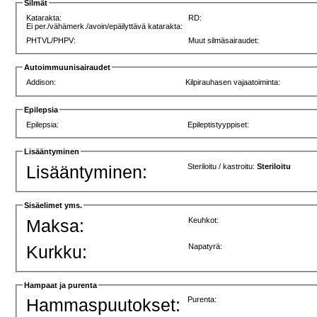
Silmät
Katarakta:
RD:
Ei per./vähämerk./avoin/epäilyttävä katarakta:
PHTVL/PHPV:
Muut silmäsairaudet:
Autoimmuunisairaudet
Addison:
Kilpirauhasen vajaatoiminta:
Epilepsia
Epilepsia:
Epileptistyyppiset:
Lisääntyminen
Lisääntyminen:
Steriloitu / kastroitu:
Steriloitu
Sisäelimet yms.
Maksa:
Keuhkot:
Kurkku:
Napatyrä:
Hampaat ja purenta
Hammaspuutokset:
Purenta: