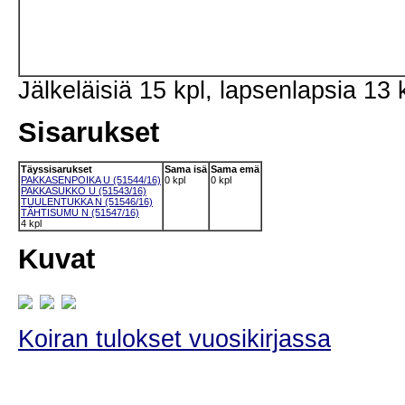
Jälkeläisiä 15 kpl, lapsenlapsia 13 
Sisarukset
Täyssisarukset
Sama isä
Sama emä
PAKKASENPOIKA U (51544/16)
0 kpl
0 kpl
PAKKASUKKO U (51543/16)
TUULENTUKKA N (51546/16)
TÄHTISUMU N (51547/16)
4 kpl
Kuvat
Koiran tulokset vuosikirjassa