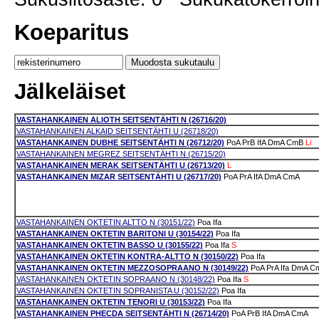
Koeparitus
Jälkeläiset
VASTAHANKAINEN ALIOTH SEITSENTÄHTI N (26716/20)
VASTAHANKAINEN ALKAID SEITSENTÄHTI U (26718/20)
VASTAHANKAINEN DUBHE SEITSENTÄHTI N (26712/20)
PoA
PrB
IfA
DmA
CmB
Li
VASTAHANKAINEN MEGREZ SEITSENTÄHTI N (26715/20)
VASTAHANKAINEN MERAK SEITSENTÄHTI U (26713/20)
L
VASTAHANKAINEN MIZAR SEITSENTÄHTI U (26717/20)
PoA
PrA
IfA
DmA
CmA
VASTAHANKAINEN OKTETIN ALTTO N (30151/22)
Poa
Ifa
VASTAHANKAINEN OKTETIN BARITONI U (30154/22)
Poa
Ifa
VASTAHANKAINEN OKTETIN BASSO U (30155/22)
Poa
Ifa
S
VASTAHANKAINEN OKTETIN KONTRA-ALTTO N (30150/22)
Poa
Ifa
VASTAHANKAINEN OKTETIN MEZZOSOPRAANO N (30149/22)
PoA
PrA
Ifa
DmA
C
VASTAHANKAINEN OKTETIN SOPRAANO N (30148/22)
Poa
Ifa
S
VASTAHANKAINEN OKTETIN SOPRANISTA U (30152/22)
Poa
Ifa
VASTAHANKAINEN OKTETIN TENORI U (30153/22)
Poa
Ifa
VASTAHANKAINEN PHECDA SEITSENTÄHTI N (26714/20)
PoA
PrB
IfA
DmA
CmA