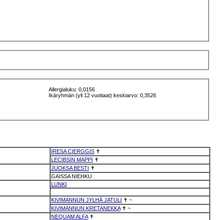
Allergialuku: 0,0156
Ikäryhmän (yli 12 vuotiaat) keskiarvo: 0,3526
IRESA CIERGGIS
✝
LECIBSIN MAPPI
✝
JUOKSA BESTI
✝
GAISSA NIEHKU
LUNKI
KIVIMANNUN JYLHÄ JATULI
✝
~
KIVIMANNUN KRETANEKKA
✝
~
NEQUAM ALFA
✝