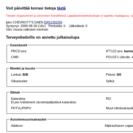
Voit päivittää koirasi tietoja
tästä
Tietojen kirjautuminen ja siirtyminen KoiraNetistä Lappalaiskoiratietokantaan ei tapahdu reaaliajassa, 
lpkn CHEVROTT'S DAEN
ER51352/09
Syntynyt: 2009-08-30 (16v) Pentueita: 0 Jälkeläisiä: 0
Väri: musta valkoisin merkein
Terveystiedoille on annettu julkaisulupa
Geenitestit
PRCD-pra:
IFT122-pra:
kanta
CMR:
POU1F1 (Aivolis. 
Nivelet ja luusto
Lonkat:
B/B
Polvet:
0/0
Olkanivelet:
Selkä:
Silmät
Katarakta:
RD:
Ei per./vähämerk./avoin/epäilyttävä katarakta:
PHTVL/PHPV:
Muut silmäsairaude
Autoimmuunisairaudet
Addison:
Kilpirauhasen vajaa