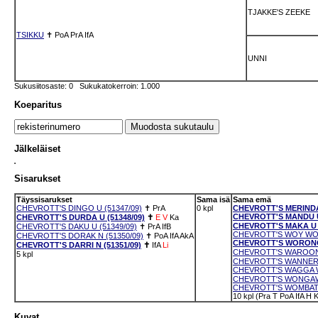
TJAKKE'S ZEEKE
TSIKKU
✝
PoA
PrA
IfA
UNNI
Sukusiitosaste: 0 Sukukatokerroin: 1.000
Koeparitus
Jälkeläiset
Sisarukset
Täyssisarukset
Sama isä
Sama emä
CHEVROTT'S DINGO U (51347/09)
✝
PrA
0 kpl
CHEVROTT'S MERINDA 
CHEVROTT'S MANDU U 
CHEVROTT'S DURDA U (51348/09)
✝
E
V
Ka
CHEVROTT'S MAKA U (
CHEVROTT'S DAKU U (51349/09)
✝
PrA
IfB
CHEVROTT'S WOY WOY 
CHEVROTT'S DORAK N (51350/09)
✝
PoA
IfA
AkA
CHEVROTT'S WORONOR
CHEVROTT'S DARRI N (51351/09)
✝
IfA
Li
CHEVROTT'S WAROONA
5 kpl
CHEVROTT'S WANNERO
CHEVROTT'S WAGGA W
CHEVROTT'S WONGAWIL
CHEVROTT'S WOMBAT U
10 kpl (Pra T PoA IfA 
Kuvat