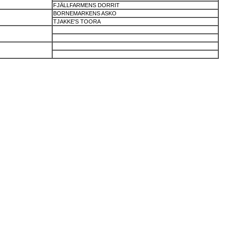
FJÄLLFARMENS DORRIT
BORNEMARKENS ASKO
TJAKKE'S TOORA