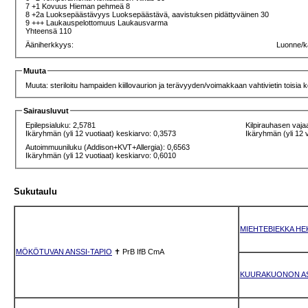
7 +1 Kovuus Hieman pehmeä 8
8 +2a Luoksepäästävyys Luoksepäästävä, aavistuksen pidättyväinen 30
9 +++ Laukauspelottomuus Laukausvarma
Yhteensä 110
Ääniherkkyys:
Luonne/k
Muuta
Muuta: steriloitu hampaiden kiillovaurion ja terävyyden/voimakkaan vahtivietin toisia 
Sairausluvut
Epilepsialuku: 2,5781
Kilpirauhasen vaja
Ikäryhmän (yli 12 vuotiaat) keskiarvo: 0,3573
Ikäryhmän (yli 12 
Autoimmuuniluku (Addison+KVT+Allergia): 0,6563
Ikäryhmän (yli 12 vuotiaat) keskiarvo: 0,6010
Sukutaulu
MIEHTEBIEKKA HE
MÖKÖTUVAN ANSSI-TAPIO
✝
PrB
IfB
CmA
KUURAKUONON AS