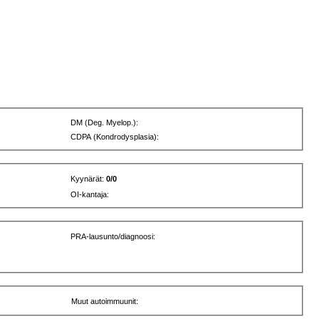
DM (Deg. Myelop.):
CDPA (Kondrodysplasia):
Kyynärät:
0/0
OI-kantaja:
PRA-lausunto/diagnoosi:
Muut autoimmuunit: