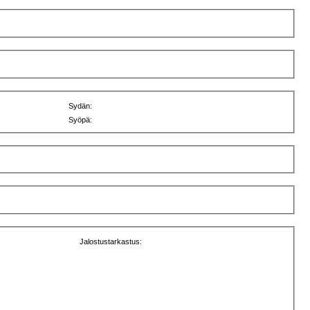
Sydän:
Syöpä:
Jalostustarkastus: