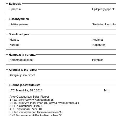
Epilepsia
Epilepsia:
Epileptistyyppiset:
Lisääntyminen
Lisääntyminen:
Steriloitu / kastroit
Sisäelimet yms.
Maksa:
Keuhkot:
Kurkku:
Napatyrä:
Hampaat ja purenta
Hammaspuutokset:
Purenta:
Allergiat ja iho-oireet
Allergiat ja iho-oireet:
Luonne ja testitulokset
LTE:
Maaninka, 18.5.2014
MH:
Arvo Osasuoritus Tulos Pisteet
1 +1a Toimintakyky Kohtuullinen 15
2 +1a Terävyys Pieni ilman jälj. jäävää hyökkäyshalua 1
3 +1 Puolustushalu Pieni 1
4 -1 Taisteluhalu Pieni -10
5 +1a Hermorakenne Hieman rauhaton 35
6 +2 Temperamentti Kohtuullisen vilkas 30