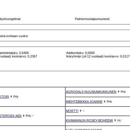
äytösongelmat:
Paimennustaipumustesti:
koiria kohtaan vuoksi
atoimintaluku: 0,6406
Addisonluku: 0,0000
vuotiaat) keskiarvo: 0,2367
Ikäryhmän (yli 12 vuotiaat) keskiarvo: 0,0117
AGRODALS NUUSKAMUIKKUNEN
✝
Prb
KTORI
✝
Prb
MIEHTEBIEKKA JOANNE
✝
Prb
MORTTI
✝
~
TEROIDI-AIDI
✝
Prb
~
KIVIMANNUN ROSEY-BOHEEMI
✝
Hc