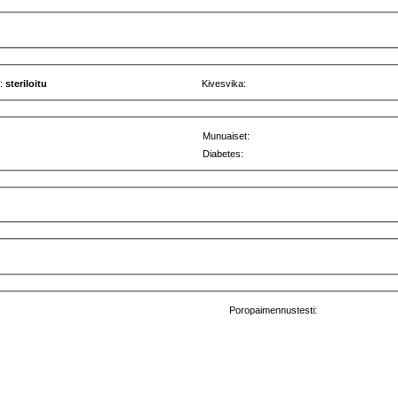
u:
steriloitu
Kivesvika:
Munuaiset:
Diabetes:
Poropaimennustesti: