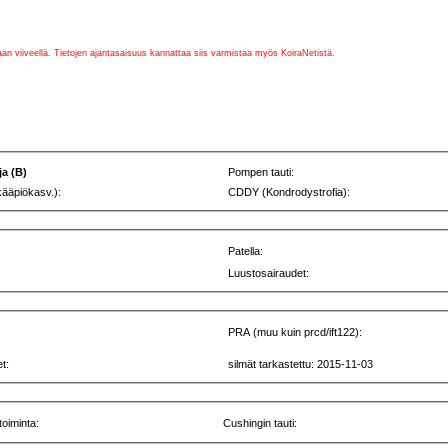
vaan viiveellä. Tietojen ajantasaisuus kannattaa siis varmistaa myös KoiraNetistä.
ja (B)
Pompen tauti:
kääpiökasv.):
CDDY (Kondrodystrofia):
Patella:
Luustosairaudet:
PRA (muu kuin prcd/ift122):
t:
silmät tarkastettu: 2015-11-03
toiminta:
Cushingin tauti: