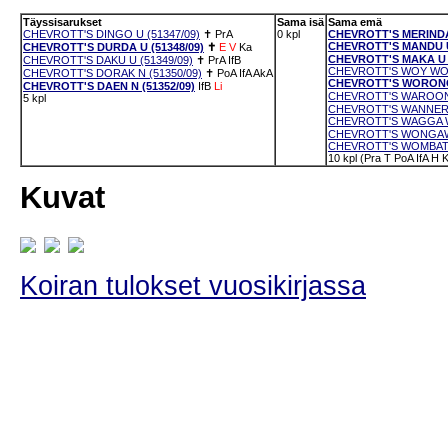
Täyssisarukset
Sama isä
Sama emä
CHEVROTT'S DINGO U (51347/09)
✝
PrA
0 kpl
CHEVROTT'S MERINDA 
CHEVROTT'S MANDU U 
CHEVROTT'S DURDA U (51348/09)
✝
E
V
Ka
CHEVROTT'S MAKA U (
CHEVROTT'S DAKU U (51349/09)
✝
PrA
IfB
CHEVROTT'S WOY WOY 
CHEVROTT'S DORAK N (51350/09)
✝
PoA
IfA
AkA
CHEVROTT'S WORONOR
CHEVROTT'S DAEN N (51352/09)
IfB
Li
CHEVROTT'S WAROONA
5 kpl
CHEVROTT'S WANNERO
CHEVROTT'S WAGGA W
CHEVROTT'S WONGAWIL
CHEVROTT'S WOMBAT U
10 kpl (Pra T PoA IfA 
Kuvat
Koiran tulokset vuosikirjassa