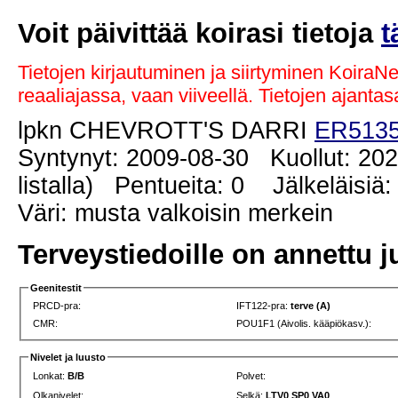
Voit päivittää koirasi tietoja
t
Tietojen kirjautuminen ja siirtyminen KoiraN
reaaliajassa, vaan viiveellä. Tietojen ajant
lpkn CHEVROTT'S DARRI
ER5135
Syntynyt: 2009-08-30 Kuollut: 2022
listalla) Pentueita: 0 Jälkeläisiä:
Väri: musta valkoisin merkein
Terveystiedoille on annettu j
Geenitestit
PRCD-pra:
IFT122-pra:
terve (A)
CMR:
POU1F1 (Aivolis. kääpiökasv.):
Nivelet ja luusto
Lonkat:
B/B
Polvet:
Olkanivelet:
Selkä:
LTV0 SP0 VA0