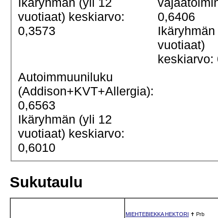
Ikäryhmän (yli 12
vajaatoimi
vuotiaat) keskiarvo:
0,6406
0,3573
Ikäryhmän 
vuotiaat)
keskiarvo:
Autoimmuuniluku
(Addison+KVT+Allergia):
0,6563
Ikäryhmän (yli 12
vuotiaat) keskiarvo:
0,6010
Sukutaulu
MIEHTEBIEKKA HEKTORI
✝
Prb