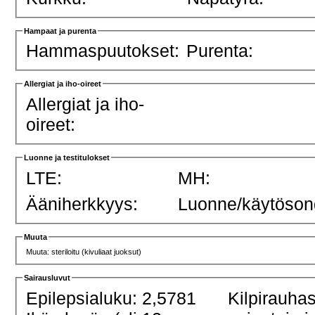
Hampaat ja purenta
Hammaspuutokset:
Purenta:
Allergiat ja iho-oireet
Allergiat ja iho-
oireet:
Luonne ja testitulokset
LTE:
MH:
Ääniherkkyys:
Luonne/käytöson
Muuta
Muuta: steriloitu (kivuliaat juoksut)
Sairausluvut
Epilepsialuku: 2,5781
Kilpirauha