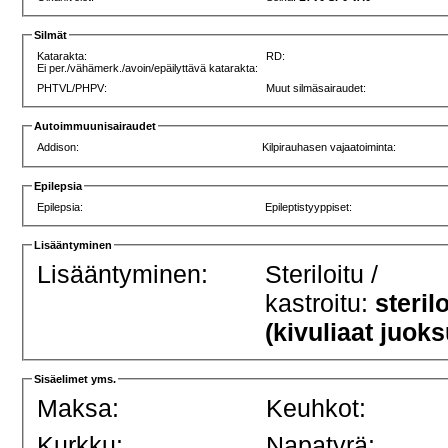
Silmät
Katarakta:
RD:
Ei per./vähämerk./avoin/epäilyttävä katarakta:
PHTVL/PHPV:
Muut silmäsairaudet:
Autoimmuunisairaudet
Addison:
Kilpirauhasen vajaatoiminta:
Epilepsia
Epilepsia:
Epileptistyyppiset:
Lisääntyminen
Lisääntyminen:
Steriloitu /
kastroitu:
steril
(kivuliaat juoks
Sisäelimet yms.
Maksa:
Keuhkot:
Kurkku:
Napatyrä: