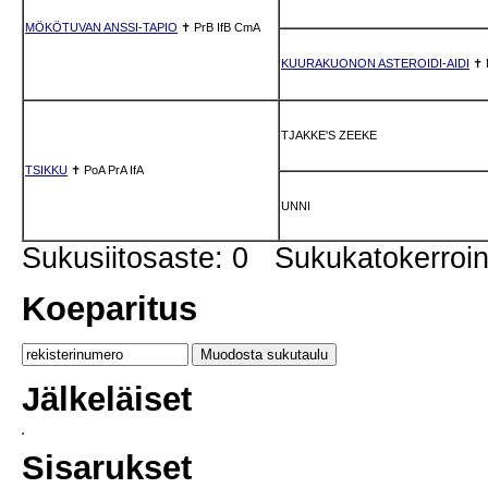
MÖKÖTUVAN ANSSI-TAPIO
✝
PrB
IfB
CmA
KUURAKUONON ASTEROIDI-AIDI
✝
TJAKKE'S ZEEKE
TSIKKU
✝
PoA
PrA
IfA
UNNI
Sukusiitosaste: 0 Sukukatokerro
Koeparitus
Jälkeläiset
Sisarukset