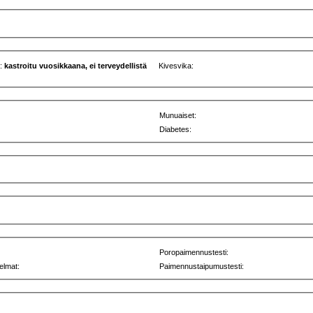
u:
kastroitu vuosikkaana, ei terveydellistä
Kivesvika:
Munuaiset:
Diabetes:
Poropaimennustesti:
elmat:
Paimennustaipumustesti: