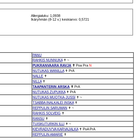
Allergialuku: 1,0938
Ikäryhmän (8-12 v.) keskiarvo: 0,5721
PANU
RAHKIS NUNNUKA
✝
~
PUKRANVAARA RAVJA
✝
Poa
Pra
N
NUTUKAS WANILLA
✝
PrA
NALLE
✝
NILLA
✝
TAAPANTERIN ARSKA
✝
PrA
NUTUKAS ZUPUKKA
✝
PrA
NUTUKAS MUOTKA-JUSSI
✝
~
TSABBA INALKALEI INSKA
✝
REPPULIN SARUMAN
✝
~
RAHKIS SOLVEIG
✝
RANSU
✝
TUISKUTURKIN ILLI
✝
~
KIEVRADUV'VA KARVAJALKA
✝
PoA
PrA
REPPULIN AMARIE
✝