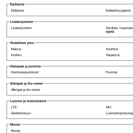
Epilepsia
Epilepsia:
Epileptistyyppiset:
Lisääntyminen
Lisääntyminen:
Steriloitu / kastroit
syytä
Sisäelimet yms.
Maksa:
Keuhkot:
Kurkku:
Napatyrä:
Hampaat ja purenta
Hammaspuutokset:
Purenta:
Allergiat ja iho-oireet
Allergiat ja iho-oireet:
Luonne ja testitulokset
LTE:
MH:
Ääniherkkyys:
Luonne/käytösong
Muuta
Muuta: