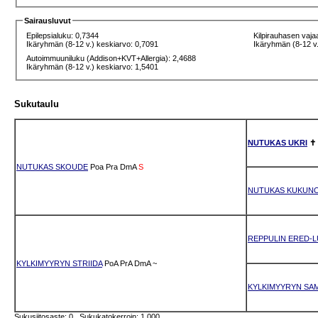
Sairausluvut
Epilepsialuku: 0,7344
Kilpirauhasen vaja
Ikäryhmän (8-12 v.) keskiarvo: 0,7091
Ikäryhmän (8-12 v.
Autoimmuuniluku (Addison+KVT+Allergia): 2,4688
Ikäryhmän (8-12 v.) keskiarvo: 1,5401
Sukutaulu
NUTUKAS UKRI
✝
NUTUKAS SKOUDE
Poa
Pra
DmA
S
NUTUKAS KUKUN
REPPULIN ERED-L
KYLKIMYYRYN STRIIDA
PoA
PrA
DmA
~
KYLKIMYYRYN SA
Sukusiitosaste: 0 Sukukatokerroin: 1.000