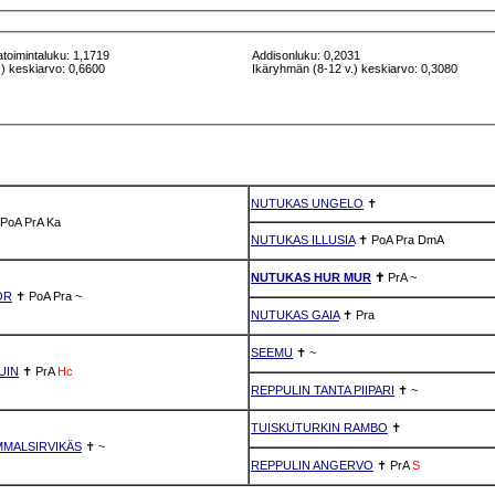
atoimintaluku: 1,1719
Addisonluku: 0,2031
) keskiarvo: 0,6600
Ikäryhmän (8-12 v.) keskiarvo: 0,3080
NUTUKAS UNGELO
✝
PoA
PrA
Ka
NUTUKAS ILLUSIA
✝
PoA
Pra
DmA
NUTUKAS HUR MUR
✝
PrA
~
OR
✝
PoA
Pra
~
NUTUKAS GAIA
✝
Pra
SEEMU
✝
~
UIN
✝
PrA
Hc
REPPULIN TANTA PIIPARI
✝
~
TUISKUTURKIN RAMBO
✝
MMALSIRVIKÄS
✝
~
REPPULIN ANGERVO
✝
PrA
S