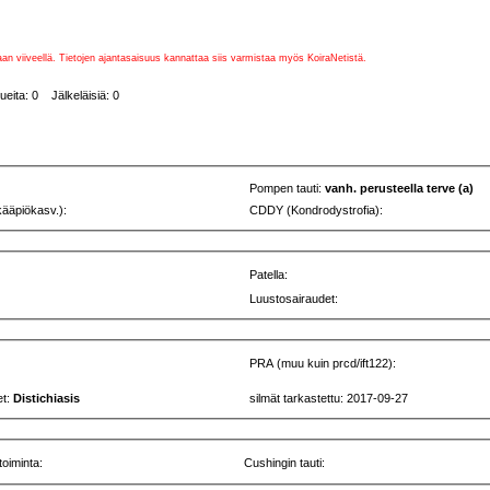
vaan viiveellä. Tietojen ajantasaisuus kannattaa siis varmistaa myös KoiraNetistä.
ueita: 0 Jälkeläisiä: 0
Pompen tauti:
vanh. perusteella terve (a)
kääpiökasv.):
CDDY (Kondrodystrofia):
Patella:
Luustosairaudet:
PRA (muu kuin prcd/ift122):
et:
Distichiasis
silmät tarkastettu: 2017-09-27
toiminta:
Cushingin tauti: