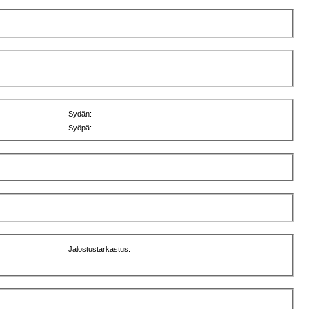
Sydän:
Syöpä:
Jalostustarkastus: