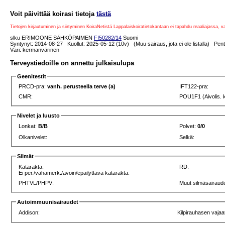
Voit päivittää koirasi tietoja
tästä
Tietojen kirjautuminen ja siirtyminen KoiraNetistä Lappalaiskoiratietokantaan ei tapahdu reaaliajassa, 
slku ERIMOONE SÄHKÖPAIMEN
FI50282/14
Suomi
Syntynyt: 2014-08-27 Kuollut: 2025-05-12 (10v) (Muu sairaus, jota ei ole listalla) Pent
Väri: kermanvärinen
Terveystiedoille on annettu julkaisulupa
Geenitestit
PRCD-pra:
vanh. perusteella terve (a)
IFT122-pra:
CMR:
POU1F1 (Aivolis. 
Nivelet ja luusto
Lonkat:
B/B
Polvet:
0/0
Olkanivelet:
Selkä:
Silmät
Katarakta:
RD:
Ei per./vähämerk./avoin/epäilyttävä katarakta:
PHTVL/PHPV:
Muut silmäsairaud
Autoimmuunisairaudet
Addison:
Kilpirauhasen vajaa