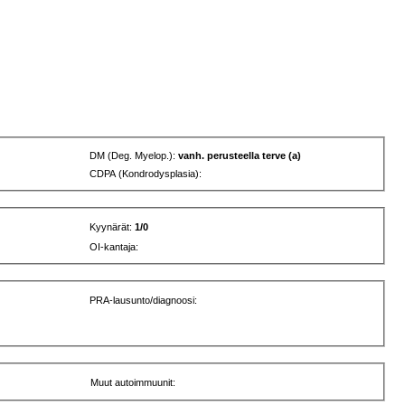
DM (Deg. Myelop.):
vanh. perusteella terve (a)
CDPA (Kondrodysplasia):
Kyynärät:
1/0
OI-kantaja:
PRA-lausunto/diagnoosi:
Muut autoimmuunit: