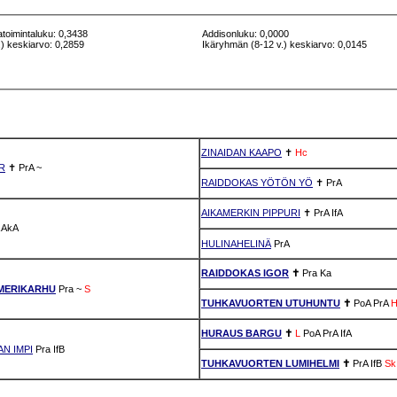
atoimintaluku: 0,3438
Addisonluku: 0,0000
) keskiarvo: 0,2859
Ikäryhmän (8-12 v.) keskiarvo: 0,0145
ZINAIDAN KAAPO
✝
Hc
R
✝
PrA
~
RAIDDOKAS YÖTÖN YÖ
✝
PrA
AIKAMERKIN PIPPURI
✝
PrA
IfA
AkA
HULINAHELINÄ
PrA
RAIDDOKAS IGOR
✝
Pra
Ka
MERIKARHU
Pra
~
S
TUHKAVUORTEN UTUHUNTU
✝
PoA
PrA
H
HURAUS BARGU
✝
L
PoA
PrA
IfA
N IMPI
Pra
IfB
TUHKAVUORTEN LUMIHELMI
✝
PrA
IfB
Sk