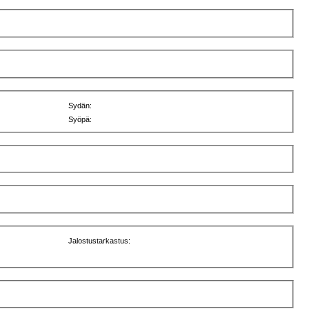
Sydän:
Syöpä:
Jalostustarkastus: