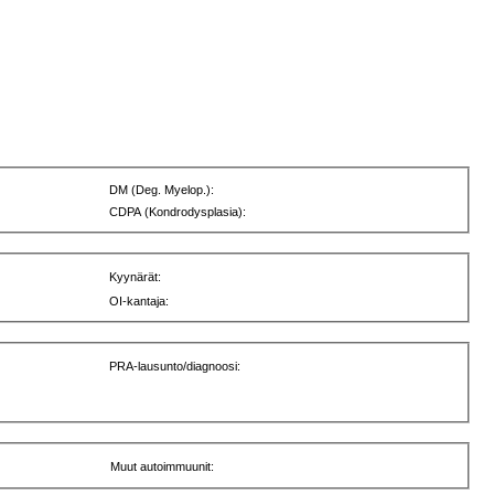
DM (Deg. Myelop.):
CDPA (Kondrodysplasia):
Kyynärät:
OI-kantaja:
PRA-lausunto/diagnoosi:
Muut autoimmuunit: