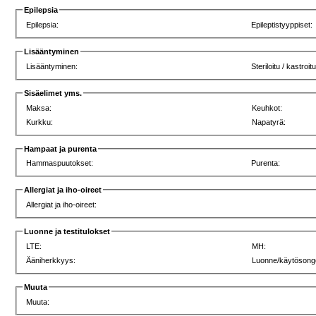
Epilepsia
Epilepsia:
Epileptistyyppiset:
Lisääntyminen
Lisääntyminen:
Steriloitu / kastroit
Sisäelimet yms.
Maksa:
Keuhkot:
Kurkku:
Napatyrä:
Hampaat ja purenta
Hammaspuutokset:
Purenta:
Allergiat ja iho-oireet
Allergiat ja iho-oireet:
Luonne ja testitulokset
LTE:
MH:
Ääniherkkyys:
Luonne/käytösong
Muuta
Muuta: