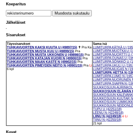
Koeparitus
Jälkeläiset
Sisarukset
Täyssisarukset
Sama isä
TUHKAVUORTEN KAKSI KUUTA U (49897/15)
✝
Pra
Ka
LUMITURPA KÄTKÄ U (195
LUMITURPA MUOTKA U (19
TUHKAVUORTEN MUSTA KUU U (49899/15)
Pra
LUMITURPA NUORTTI U (1
TUHKAVUORTEN MUSTA UKKONEN U (49898/15)
Pra
LUMITURPA OUNAS U (195
TUHKAVUORTEN KATAJAN KUORI N (49900/15)
Pra
LUMITURPA SÖNKKÖ U (1
TUHKAVUORTEN MAAN KASTE N (49902/15)
Pra
TUHKAVUORTEN PIMEYDEN NEITO N (49901/15)
Pra
Li
LUMITURPA UKULI U (1957
6 kpl
LUMITURPA AILIGAS N (19
LUMITURPA HETTA N (195
LUMITURPA LUMO N (1957
LUMITURPA NUORUNEN N 
LUMITURPA SVAPPA N (195
SUUKKOSUUN AURINKOLEI
SUUKKOSUUN ELÄMÄN RO
SUUKKOSUUN KALEVANKA
SUUKKOSUUN KUUTAR N (
SUUKKOSUUN LUMIKUKKA 
SUUKKOSUUN NEIDONLEHT
TUPU U (42251/18)
LEENU N (42248/18)
LIINU N (42249/18)
e
Li
TIINU N (42250/18)
21 kpl
Kuvat