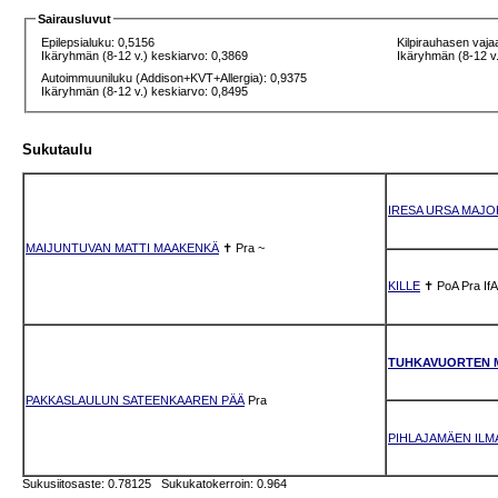
Sairausluvut
Epilepsialuku: 0,5156
Kilpirauhasen vaja
Ikäryhmän (8-12 v.) keskiarvo: 0,3869
Ikäryhmän (8-12 v.
Autoimmuuniluku (Addison+KVT+Allergia): 0,9375
Ikäryhmän (8-12 v.) keskiarvo: 0,8495
Sukutaulu
IRESA URSA MAJO
MAIJUNTUVAN MATTI MAAKENKÄ
✝
Pra
~
KILLE
✝
PoA
Pra
IfA
TUHKAVUORTEN 
PAKKASLAULUN SATEENKAAREN PÄÄ
Pra
PIHLAJAMÄEN ILMA
Sukusiitosaste: 0.78125 Sukukatokerroin: 0.964