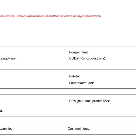
vaan viiveellä. Tietojen ajantasaisuus kannattaa siis varmistaa myös KoiraNetistä.
Pompen tauti:
kääpiökasv.):
CDDY (Kondrodystrofia):
Patella:
Luustosairaudet:
PRA (muu kuin prcd/ift122):
t:
toiminta:
Cushingin tauti: