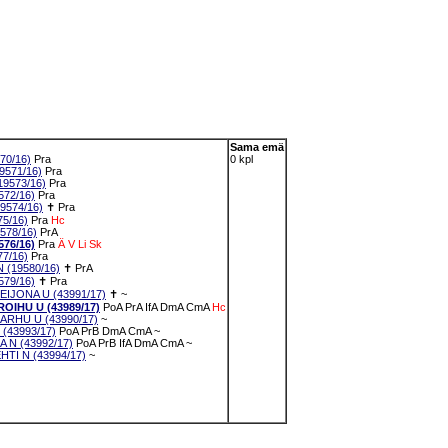
Sama emä
70/16)
Pra
0 kpl
571/16)
Pra
9573/16)
Pra
72/16)
Pra
9574/16)
✝
Pra
5/16)
Pra
Hc
578/16)
PrA
76/16)
Pra
Ä
V
Li
Sk
7/16)
Pra
(19580/16)
✝
PrA
79/16)
✝
Pra
JONA U (43991/17)
✝
~
IHU U (43989/17)
PoA
PrA
IfA
DmA
CmA
Hc
RHU U (43990/17)
~
43993/17)
PoA
PrB
DmA
CmA
~
N (43992/17)
PoA
PrB
IfA
DmA
CmA
~
I N (43994/17)
~