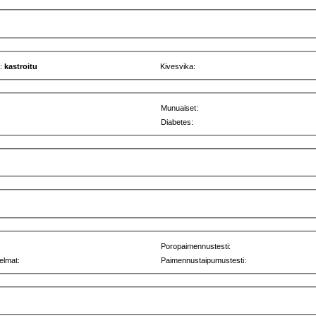
u:
kastroitu
Kivesvika:
Munuaiset:
Diabetes:
Poropaimennustesti:
elmat:
Paimennustaipumustesti: