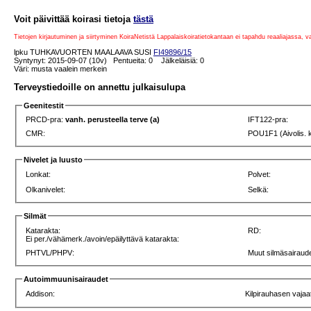
Voit päivittää koirasi tietoja
tästä
Tietojen kirjautuminen ja siirtyminen KoiraNetistä Lappalaiskoiratietokantaan ei tapahdu reaaliajassa, 
lpku TUHKAVUORTEN MAALAAVA SUSI
FI49896/15
Syntynyt: 2015-09-07 (10v) Pentueita: 0 Jälkeläisiä: 0
Väri: musta vaalein merkein
Terveystiedoille on annettu julkaisulupa
Geenitestit
PRCD-pra:
vanh. perusteella terve (a)
IFT122-pra:
CMR:
POU1F1 (Aivolis. 
Nivelet ja luusto
Lonkat:
Polvet:
Olkanivelet:
Selkä:
Silmät
Katarakta:
RD:
Ei per./vähämerk./avoin/epäilyttävä katarakta:
PHTVL/PHPV:
Muut silmäsairaude
Autoimmuunisairaudet
Addison:
Kilpirauhasen vajaa