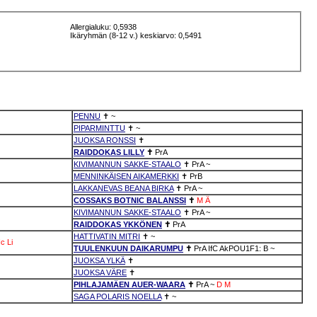
Allergialuku: 0,5938
Ikäryhmän (8-12 v.) keskiarvo: 0,5491
PENNU
✝
~
PIPARMINTTU
✝
~
JUOKSA RONSSI
✝
RAIDDOKAS LILLY
✝
PrA
KIVIMANNUN SAKKE-STAALO
✝
PrA
~
MENNINKÄISEN AIKAMERKKI
✝
PrB
LAKKANEVAS BEANA BIRKA
✝
PrA
~
COSSAKS BOTNIC BALANSSI
✝
M
Ä
KIVIMANNUN SAKKE-STAALO
✝
PrA
~
RAIDDOKAS YKKÖNEN
✝
PrA
HATTIVATIN MITRI
✝
~
c
Li
TUULENKUUN DAIKARUMPU
✝
PrA
IfC
AkPOU1F1: B
~
JUOKSA YLKÄ
✝
JUOKSA VÄRE
✝
PIHLAJAMÄEN AUER-WAARA
✝
PrA
~
D
M
SAGA POLARIS NOELLA
✝
~