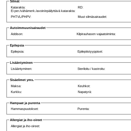
Silmät
Katarakta:
RD:
Ei per./vähämerk./avoin/epäilyttävä katarakta:
PHTVL/PHPV:
Muut silmäsairaudet:
Autoimmuunisairaudet
Addison:
Kilpirauhasen vajaatoiminta:
Epilepsia
Epilepsia:
Epileptistyyppiset:
Lisääntyminen
Lisääntyminen:
Steriloitu / kastroitu:
Sisäelimet yms.
Maksa:
Keuhkot:
Kurkku:
Napatyrä:
Hampaat ja purenta
Hammaspuutokset:
Purenta:
Allergiat ja iho-oireet
Allergiat ja iho-oireet: