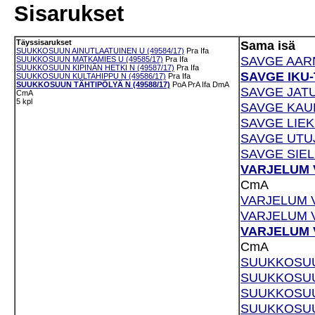
Sisarukset
Täyssisarukset
Sama isä
SUUKKOSUUN AINUTLAATUINEN U (49584/17)
Pra
Ifa
SAVGE AARN
SUUKKOSUUN MATKAMIES U (49585/17)
Pra
Ifa
SUUKKOSUUN KIPINÄN HETKI N (49587/17)
Pra
Ifa
SAVGE IKU-T
SUUKKOSUUN KULTAHIPPU N (49586/17)
Pra
Ifa
SUUKKOSUUN TÄHTIPÖLYÄ N (49588/17)
PoA
PrA
Ifa
DmA
SAVGE JATUL
CmA
5 kpl
SAVGE KAUK
SAVGE LIEKK
SAVGE UTUJ
SAVGE SIEL
VARJELUM V
CmA
VARJELUM VI
VARJELUM V
VARJELUM V
CmA
SUUKKOSUUN
SUUKKOSUUN
SUUKKOSUU
SUUKKOSUUN