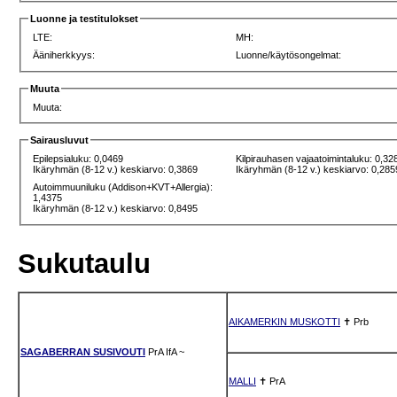
Luonne ja testitulokset
LTE:
MH:
Ääniherkkyys:
Luonne/käytösongelmat:
Muuta
Muuta:
Sairausluvut
Epilepsialuku: 0,0469
Kilpirauhasen vajaatoimintaluku: 0,32
Ikäryhmän (8-12 v.) keskiarvo: 0,3869
Ikäryhmän (8-12 v.) keskiarvo: 0,285
Autoimmuuniluku (Addison+KVT+Allergia):
1,4375
Ikäryhmän (8-12 v.) keskiarvo: 0,8495
Sukutaulu
AIKAMERKIN MUSKOTTI
✝
Prb
SAGABERRAN SUSIVOUTI
PrA
IfA
~
MALLI
✝
PrA