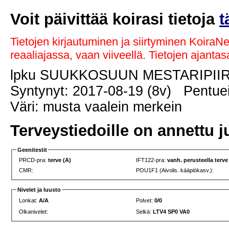
Voit päivittää koirasi tietoja
t
Tietojen kirjautuminen ja siirtyminen KoiraN
reaaliajassa, vaan viiveellä. Tietojen ajant
lpku SUUKKOSUUN MESTARIPI
Syntynyt: 2017-08-19 (8v) Pentuei
Väri: musta vaalein merkein
Terveystiedoille on annettu j
Geenitestit
PRCD-pra:
terve (A)
IFT122-pra:
vanh. perusteella terve
CMR:
POU1F1 (Aivolis. kääpiökasv.):
Nivelet ja luusto
Lonkat:
A/A
Polvet:
0/0
Olkanivelet:
Selkä:
LTV4 SP0 VA0