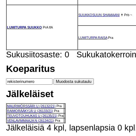
SUUKKOSUUN SHAMAANI
✝
Prb
~
LUMITURPA SUUKKO
PrA
IfA
LUMITURPA RAISA
Pra
Sukusiitosaste: 0 Sukukatokerro
Koeparitus
Jälkeläiset
MAURIMÖRSSÄRI U (26132/21)
Pra
RAIMORÄÄKYJÄ U (26133/21)
Pra
TEUVOTOUHUKAS U (26135/21)
Pra
VENLAVIMMAAJA N (26134/21)
Pra
Jälkeläisiä 4 kpl, lapsenlapsia 0 kpl