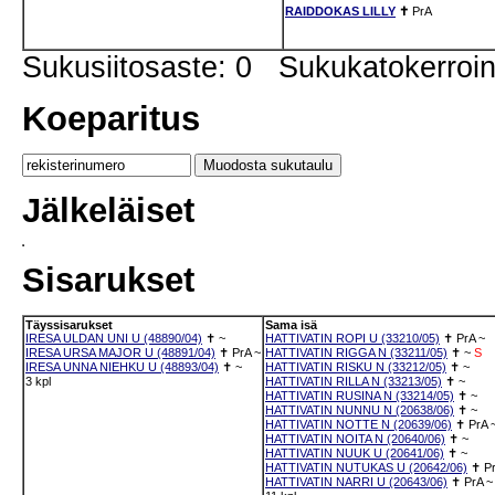
RAIDDOKAS LILLY
✝
PrA
Sukusiitosaste: 0 Sukukatokerro
Koeparitus
Jälkeläiset
Sisarukset
Täyssisarukset
Sama isä
IRESA ULDAN UNI U (48890/04)
✝
~
HATTIVATIN ROPI U (33210/05)
✝
PrA
~
IRESA URSA MAJOR U (48891/04)
✝
PrA
~
HATTIVATIN RIGGA N (33211/05)
✝
~
S
IRESA UNNA NIEHKU U (48893/04)
✝
~
HATTIVATIN RISKU N (33212/05)
✝
~
3 kpl
HATTIVATIN RILLA N (33213/05)
✝
~
HATTIVATIN RUSINA N (33214/05)
✝
~
HATTIVATIN NUNNU N (20638/06)
✝
~
HATTIVATIN NOTTE N (20639/06)
✝
PrA
HATTIVATIN NOITA N (20640/06)
✝
~
HATTIVATIN NUUK U (20641/06)
✝
~
HATTIVATIN NUTUKAS U (20642/06)
✝
P
HATTIVATIN NARRI U (20643/06)
✝
PrA
~