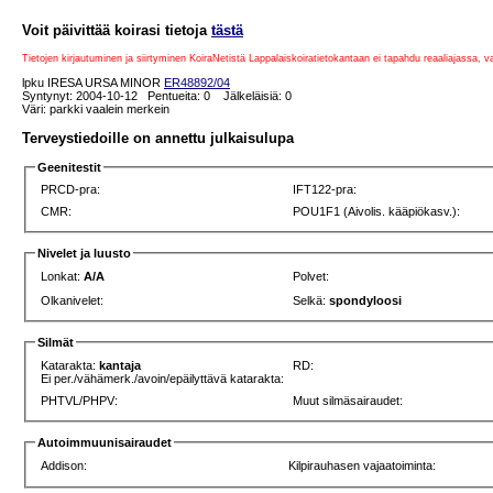
Voit päivittää koirasi tietoja
tästä
Tietojen kirjautuminen ja siirtyminen KoiraNetistä Lappalaiskoiratietokantaan ei tapahdu reaaliajassa, 
lpku IRESA URSA MINOR
ER48892/04
Syntynyt: 2004-10-12 Pentueita: 0 Jälkeläisiä: 0
Väri: parkki vaalein merkein
Terveystiedoille on annettu julkaisulupa
Geenitestit
PRCD-pra:
IFT122-pra:
CMR:
POU1F1 (Aivolis. kääpiökasv.):
Nivelet ja luusto
Lonkat:
A/A
Polvet:
Olkanivelet:
Selkä:
spondyloosi
Silmät
Katarakta:
kantaja
RD:
Ei per./vähämerk./avoin/epäilyttävä katarakta:
PHTVL/PHPV:
Muut silmäsairaudet:
Autoimmuunisairaudet
Addison:
Kilpirauhasen vajaatoiminta: