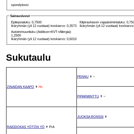
spondyloosi
Sairausluvut
Epilepsialuku: 0,7500
Kilpirauhasen vajaatoimintaluku: 0,75
Ikäryhmän (yli 12 vuotiaat) keskiarvo: 0,3573
Ikäryhmän (yli 12 vuotiaat) keskiarvo
Autoimmuuniluku (Addison+KVT+Allergia):
1,2500
Ikäryhmän (yli 12 vuotiaat) keskiarvo: 0,6010
Sukutaulu
PENNU
✝
~
ZINAIDAN KAAPO
✝
Hc
PIPARMINTTU
✝
~
JUOKSA RONSSI
✝
RAIDDOKAS YÖTÖN YÖ
✝
PrA