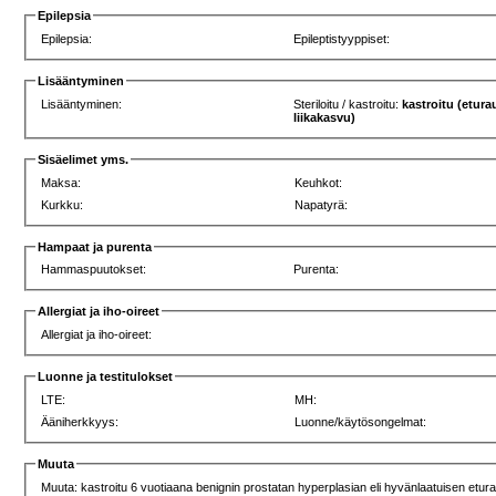
Epilepsia
Epilepsia:
Epileptistyyppiset:
Lisääntyminen
Lisääntyminen:
Steriloitu / kastroitu:
kastroitu (etur
liikakasvu)
Sisäelimet yms.
Maksa:
Keuhkot:
Kurkku:
Napatyrä:
Hampaat ja purenta
Hammaspuutokset:
Purenta:
Allergiat ja iho-oireet
Allergiat ja iho-oireet:
Luonne ja testitulokset
LTE:
MH:
Ääniherkkyys:
Luonne/käytösongelmat:
Muuta
Muuta: kastroitu 6 vuotiaana benignin prostatan hyperplasian eli hyvänlaatuisen etu