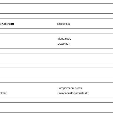
u:
Kastroitu
Kivesvika:
Munuaiset:
Diabetes:
Poropaimennustesti:
elmat:
Paimennustaipumustesti: