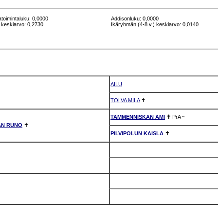
atoimintaluku: 0,0000
Addisonluku: 0,0000
 keskiarvo: 0,2730
Ikäryhmän (4-8 v.) keskiarvo: 0,0140
AILU
TOLVA MILA
✝
TAMMENNISKAN AMI
✝
PrA
~
AN RUNO
✝
PILVIPOLUN KAISLA
✝