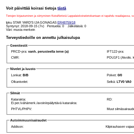
Voit päivittää koirasi tietoja
tästä
Tietojen kirjautuminen ja siirtyminen KoiraNetistä Lappalaiskoiratietokantaan ei tapahdu reaaliajassa, 
lpku STAR YARD'S IJA GONAGAS
ER48759/18
Syntynyt: 2018-09-15 (7v) Pentueita: 0 Jälkeläisiä: 0
Väri: musta merkein
Terveystiedoille on annettu julkaisulupa
Geenitestit
PRCD-pra:
vanh. perusteella terve (a)
IFT122-pra:
CMR:
POU1F1 (Aivolis. 
Nivelet ja luusto
Lonkat:
B/B
Polvet:
0/0
Olkanivelet:
Selkä:
LTV0 VA0
Silmät
Katarakta:
RD:
Ei per./vähämerk./avoin/epäilyttävä katarakta:
PHTVL/PHPV:
Muut silmäsairaude
Autoimmuunisairaudet
Addison:
Kilpirauhasen vajaa