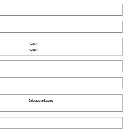
Sydän:
Syöpä:
Jalostustarkastus: