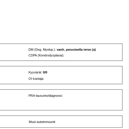
DM (Deg. Myelop.):
vanh. perusteella terve (a)
CDPA (Kondrodysplasia):
Kyynärät:
0/0
OI-kantaja:
PRA-lausunto/diagnoosi:
Muut autoimmuunit: