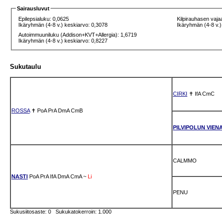
Sairausluvut
Epilepsialuku: 0,0625
Kilpirauhasen vaja
Ikäryhmän (4-8 v.) keskiarvo: 0,3078
Ikäryhmän (4-8 v.)
Autoimmuuniluku (Addison+KVT+Allergia): 1,6719
Ikäryhmän (4-8 v.) keskiarvo: 0,8227
Sukutaulu
CIRKI
✝
IfA
CmC
ROSSA
✝
PoA
PrA
DmA
CmB
PILVIPOLUN VIEN
CALMMO
NASTI
PoA
PrA
IfA
DmA
CmA
~
Li
PENU
Sukusiitosaste: 0 Sukukatokerroin: 1.000