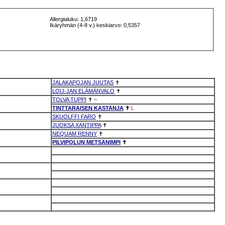
Allergialuku: 1,6719
Ikäryhmän (4-8 v.) keskiarvo: 0,5357
JALAKAPOJAN JUUTAS
✝
LOIJ-JAN ELÄMÄNVALO
✝
TOLVA TUPPI
✝
~
TINTTARAISEN KASTANJA
✝
L
SKUOLFFI FARO
✝
JUOKSA XANTIPPA
✝
NEQUAM RENNY
✝
PILVIPOLUN METSÄNIMPI
✝