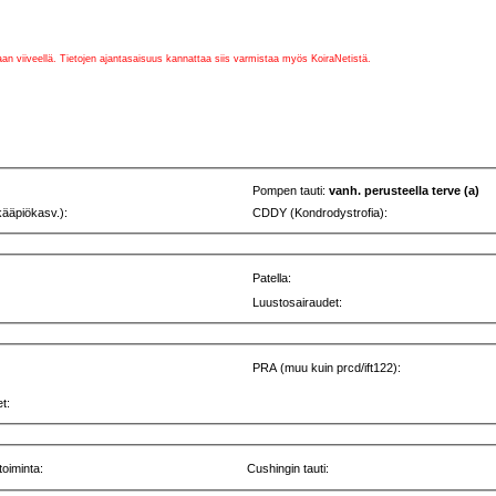
vaan viiveellä. Tietojen ajantasaisuus kannattaa siis varmistaa myös KoiraNetistä.
Pompen tauti:
vanh. perusteella terve (a)
kääpiökasv.):
CDDY (Kondrodystrofia):
Patella:
Luustosairaudet:
PRA (muu kuin prcd/ift122):
t:
toiminta:
Cushingin tauti: