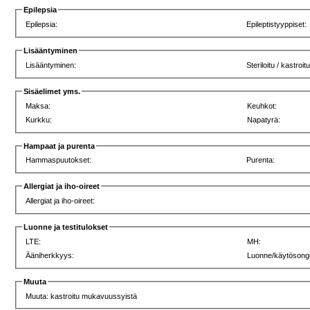
Epilepsia
Epilepsia:
Epileptistyyppiset:
Lisääntyminen
Lisääntyminen:
Steriloitu / kastroit
Sisäelimet yms.
Maksa:
Keuhkot:
Kurkku:
Napatyrä:
Hampaat ja purenta
Hammaspuutokset:
Purenta:
Allergiat ja iho-oireet
Allergiat ja iho-oireet:
Luonne ja testitulokset
LTE:
MH:
Ääniherkkyys:
Luonne/käytösong
Muuta
Muuta: kastroitu mukavuussyistä