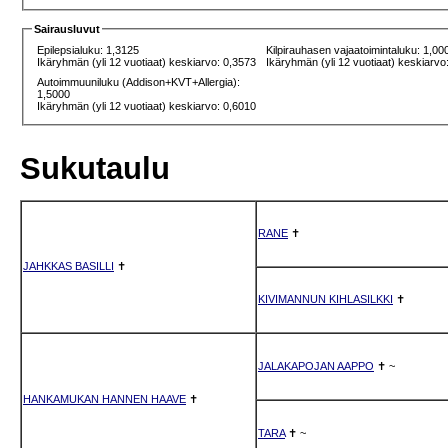
Sairausluvut
Epilepsialuku: 1,3125
Kilpirauhasen vajaatoimintaluku: 1,00
Ikäryhmän (yli 12 vuotiaat) keskiarvo: 0,3573
Ikäryhmän (yli 12 vuotiaat) keskiarvo
Autoimmuuniluku (Addison+KVT+Allergia):
1,5000
Ikäryhmän (yli 12 vuotiaat) keskiarvo: 0,6010
Sukutaulu
RANE
✝
JAHKKAS BASILLI
✝
KIVIMANNUN KIHLASILKKI
✝
JALAKAPOJAN AAPPO
✝
~
HANKAMUKAN HANNEN HAAVE
✝
TARA
✝
~