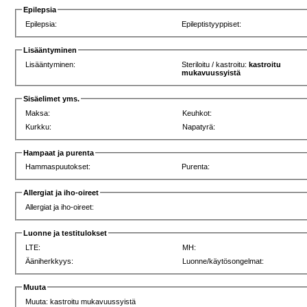
Epilepsia
Epilepsia:
Epileptistyyppiset:
Lisääntyminen
Lisääntyminen:
Steriloitu / kastroitu:
kastroitu
mukavuussyistä
Sisäelimet yms.
Maksa:
Keuhkot:
Kurkku:
Napatyrä:
Hampaat ja purenta
Hammaspuutokset:
Purenta:
Allergiat ja iho-oireet
Allergiat ja iho-oireet:
Luonne ja testitulokset
LTE:
MH:
Ääniherkkyys:
Luonne/käytösongelmat:
Muuta
Muuta: kastroitu mukavuussyistä