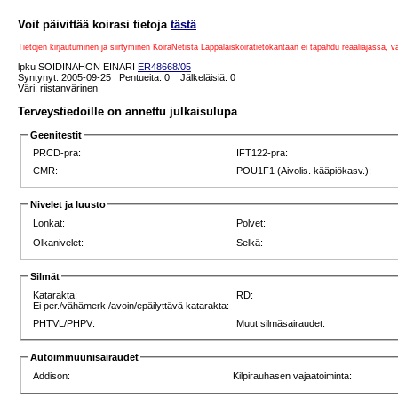
Voit päivittää koirasi tietoja
tästä
Tietojen kirjautuminen ja siirtyminen KoiraNetistä Lappalaiskoiratietokantaan ei tapahdu reaaliajassa, 
lpku SOIDINAHON EINARI
ER48668/05
Syntynyt: 2005-09-25 Pentueita: 0 Jälkeläisiä: 0
Väri: riistanvärinen
Terveystiedoille on annettu julkaisulupa
Geenitestit
PRCD-pra:
IFT122-pra:
CMR:
POU1F1 (Aivolis. kääpiökasv.):
Nivelet ja luusto
Lonkat:
Polvet:
Olkanivelet:
Selkä:
Silmät
Katarakta:
RD:
Ei per./vähämerk./avoin/epäilyttävä katarakta:
PHTVL/PHPV:
Muut silmäsairaudet:
Autoimmuunisairaudet
Addison:
Kilpirauhasen vajaatoiminta: