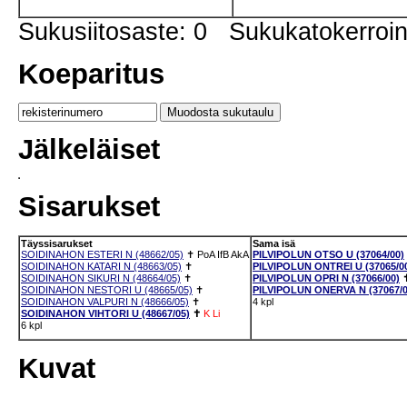
Sukusiitosaste: 0 Sukukatokerro
Koeparitus
Jälkeläiset
Sisarukset
Täyssisarukset
Sama isä
SOIDINAHON ESTERI N (48662/05)
✝
PoA
IfB
AkA
PILVIPOLUN OTSO U (37064/00)
SOIDINAHON KATARI N (48663/05)
✝
PILVIPOLUN ONTREI U (37065/0
SOIDINAHON SIKURI N (48664/05)
✝
PILVIPOLUN OPRI N (37066/00)
SOIDINAHON NESTORI U (48665/05)
✝
PILVIPOLUN ONERVA N (37067/0
SOIDINAHON VALPURI N (48666/05)
✝
4 kpl
SOIDINAHON VIHTORI U (48667/05)
✝
K
Li
6 kpl
Kuvat