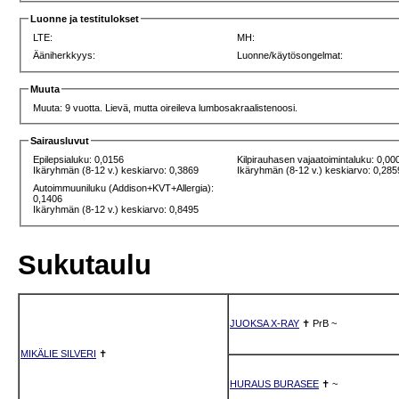
Luonne ja testitulokset
LTE:
MH:
Ääniherkkyys:
Luonne/käytösongelmat:
Muuta
Muuta: 9 vuotta. Lievä, mutta oireileva lumbosakraalistenoosi.
Sairausluvut
Epilepsialuku: 0,0156
Kilpirauhasen vajaatoimintaluku: 0,00
Ikäryhmän (8-12 v.) keskiarvo: 0,3869
Ikäryhmän (8-12 v.) keskiarvo: 0,285
Autoimmuuniluku (Addison+KVT+Allergia):
0,1406
Ikäryhmän (8-12 v.) keskiarvo: 0,8495
Sukutaulu
JUOKSA X-RAY
✝
PrB
~
MIKÄLIE SILVERI
✝
HURAUS BURASEE
✝
~