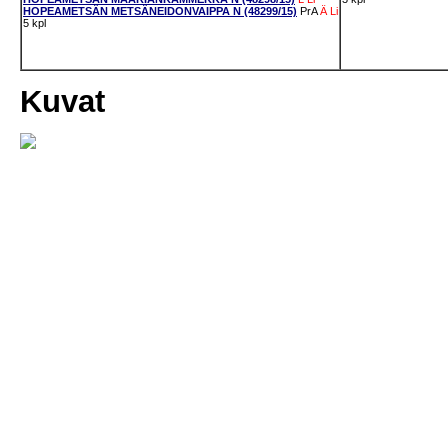
HOPEAMETSÄN METSÄNEIDONVAIPPA N (48299/15)
PrA
Ä
Li
5 kpl
Kuvat