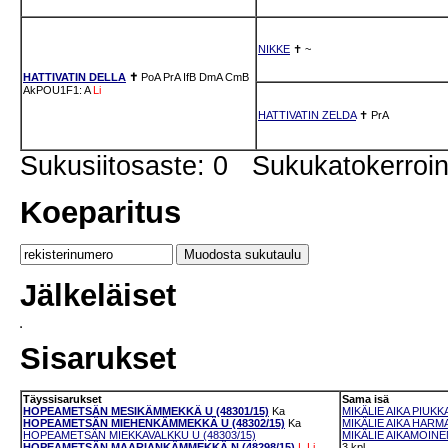
NIKKE
✝
~
HATTIVATIN DELLA
✝
PoA
PrA
IfB
DmA
CmB
AkPOU1F1: A
Li
HATTIVATIN ZELDA
✝
PrA
Sukusiitosaste: 0 Sukukatokerro
Koeparitus
Jälkeläiset
Sisarukset
Täyssisarukset
Sama isä
HOPEAMETSÄN MESIKÄMMEKKÄ U (48301/15)
Ka
MIKÄLIE AIKA PIUKKA
HOPEAMETSÄN MIEHENKÄMMEKKÄ U (48302/15)
Ka
MIKÄLIE AIKA HARMA
HOPEAMETSÄN MIEKKAVALKKU U (48303/15)
MIKÄLIE AIKAMOINEN
HOPEAMETSÄN MAARIANKÄMMEKKÄ N (48298/15)
L
Li
3 kpl