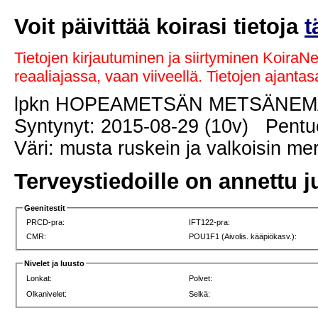
Voit päivittää koirasi tietoja
t
Tietojen kirjautuminen ja siirtyminen KoiraN
reaaliajassa, vaan viiveellä. Tietojen ajant
lpkn HOPEAMETSÄN METSÄNE
Syntynyt: 2015-08-29 (10v) Pentue
Väri: musta ruskein ja valkoisin me
Terveystiedoille on annettu j
Geenitestit
PRCD-pra:
IFT122-pra:
CMR:
POU1F1 (Aivolis. kääpiökasv.):
Nivelet ja luusto
Lonkat:
Polvet:
Olkanivelet:
Selkä: