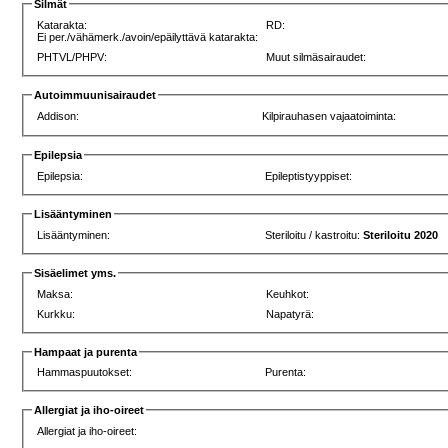
Silmät
Katarakta:
RD:
Ei per./vähämerk./avoin/epäilyttävä katarakta:
PHTVL/PHPV:
Muut silmäsairaudet:
Autoimmuunisairaudet
Addison:
Kilpirauhasen vajaatoiminta:
Epilepsia
Epilepsia:
Epileptistyyppiset:
Lisääntyminen
Lisääntyminen:
Steriloitu / kastroitu:
Steriloitu 2020
Sisäelimet yms.
Maksa:
Keuhkot:
Kurkku:
Napatyrä:
Hampaat ja purenta
Hammaspuutokset:
Purenta:
Allergiat ja iho-oireet
Allergiat ja iho-oireet: