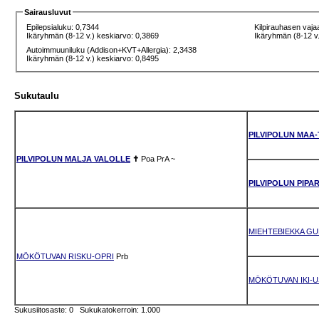
Sairausluvut
Epilepsialuku: 0,7344
Kilpirauhasen vaja
Ikäryhmän (8-12 v.) keskiarvo: 0,3869
Ikäryhmän (8-12 v.
Autoimmuuniluku (Addison+KVT+Allergia): 2,3438
Ikäryhmän (8-12 v.) keskiarvo: 0,8495
Sukutaulu
PILVIPOLUN MAA-
PILVIPOLUN MALJA VALOLLE
✝
Poa
PrA
~
PILVIPOLUN PIPA
MIEHTEBIEKKA GU
MÖKÖTUVAN RISKU-OPRI
Prb
MÖKÖTUVAN IKI-U
Sukusiitosaste: 0 Sukukatokerroin: 1.000