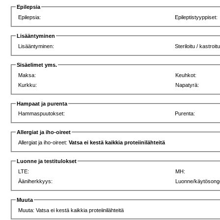
Epilepsia
Epilepsia:
Epileptistyyppiset:
Lisääntyminen
Lisääntyminen:
Steriloitu / kastroitu
Sisäelimet yms.
Maksa:
Keuhkot:
Kurkku:
Napatyrä:
Hampaat ja purenta
Hammaspuutokset:
Purenta:
Allergiat ja iho-oireet
Allergiat ja iho-oireet:
Vatsa ei kestä kaikkia proteiinilähteitä
Luonne ja testitulokset
LTE:
MH:
Ääniherkkyys:
Luonne/käytösong
Muuta
Muuta: Vatsa ei kestä kaikkia proteiinilähteitä