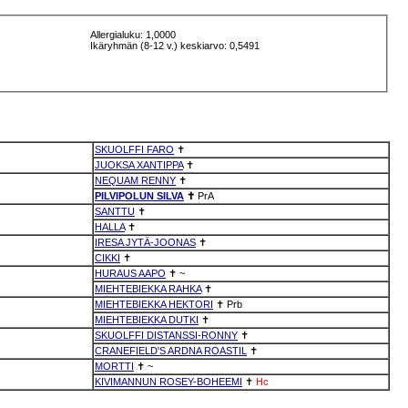
Allergialuku: 1,0000
Ikäryhmän (8-12 v.) keskiarvo: 0,5491
SKUOLFFI FARO
✝
JUOKSA XANTIPPA
✝
NEQUAM RENNY
✝
PILVIPOLUN SILVA
✝
PrA
SANTTU
✝
HALLA
✝
IRESA JYTÄ-JOONAS
✝
CIKKI
✝
HURAUS AAPO
✝
~
MIEHTEBIEKKA RAHKA
✝
MIEHTEBIEKKA HEKTORI
✝
Prb
MIEHTEBIEKKA DUTKI
✝
SKUOLFFI DISTANSSI-RONNY
✝
CRANEFIELD'S ARDNA ROASTIL
✝
MORTTI
✝
~
KIVIMANNUN ROSEY-BOHEEMI
✝
Hc