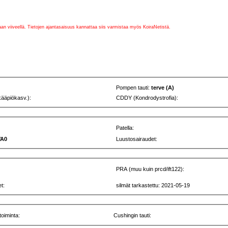
vaan viiveellä. Tietojen ajantasaisuus kannattaa siis varmistaa myös KoiraNetistä.
Pompen tauti:
terve (A)
kääpiökasv.):
CDDY (Kondrodystrofia):
Patella:
VA0
Luustosairaudet:
PRA (muu kuin prcd/ift122):
t:
silmät tarkastettu: 2021-05-19
toiminta:
Cushingin tauti: