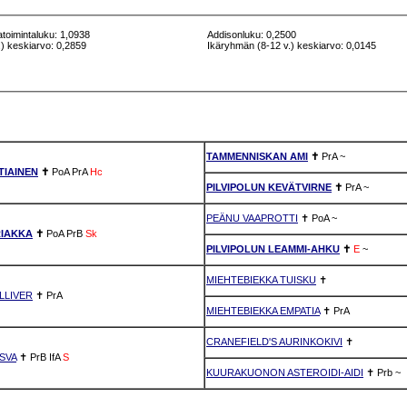
atoimintaluku: 1,0938
Addisonluku: 0,2500
) keskiarvo: 0,2859
Ikäryhmän (8-12 v.) keskiarvo: 0,0145
TAMMENNISKAN AMI
✝
PrA
~
TIAINEN
✝
PoA
PrA
Hc
PILVIPOLUN KEVÄTVIRNE
✝
PrA
~
PEÄNU VAAPROTTI
✝
PoA
~
RIAKKA
✝
PoA
PrB
Sk
PILVIPOLUN LEAMMI-AHKU
✝
E
~
MIEHTEBIEKKA TUISKU
✝
LLIVER
✝
PrA
MIEHTEBIEKKA EMPATIA
✝
PrA
CRANEFIELD'S AURINKOKIVI
✝
SVA
✝
PrB
IfA
S
KUURAKUONON ASTEROIDI-AIDI
✝
Prb
~