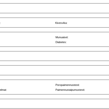
:
Kivesvika:
Munuaiset:
Diabetes:
Poropaimennustesti:
elmat:
Paimennustaipumustesti: