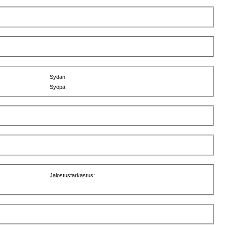
Sydän:
Syöpä:
Jalostustarkastus: