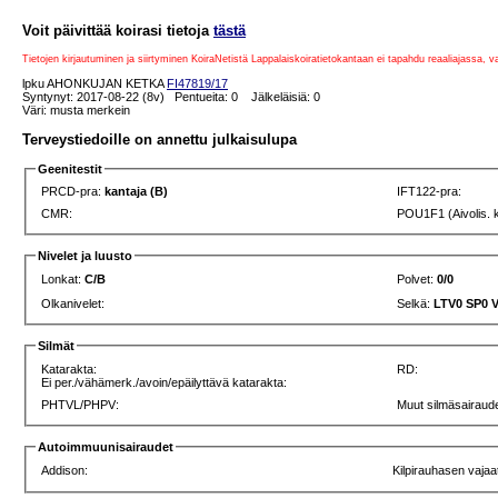
Voit päivittää koirasi tietoja
tästä
Tietojen kirjautuminen ja siirtyminen KoiraNetistä Lappalaiskoiratietokantaan ei tapahdu reaaliajassa, 
lpku AHONKUJAN KETKA
FI47819/17
Syntynyt: 2017-08-22 (8v) Pentueita: 0 Jälkeläisiä: 0
Väri: musta merkein
Terveystiedoille on annettu julkaisulupa
Geenitestit
PRCD-pra:
kantaja (B)
IFT122-pra:
CMR:
POU1F1 (Aivolis. 
Nivelet ja luusto
Lonkat:
C/B
Polvet:
0/0
Olkanivelet:
Selkä:
LTV0 SP0 
Silmät
Katarakta:
RD:
Ei per./vähämerk./avoin/epäilyttävä katarakta:
PHTVL/PHPV:
Muut silmäsairaude
Autoimmuunisairaudet
Addison:
Kilpirauhasen vajaa