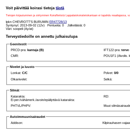
Voit päivittää koirasi tietoja
tästä
Tietojen kirjautuminen ja siirtyminen KoiraNetistä Lappalaiskoiratietokantaan ei tapahdu reaaliajassa, 
lpkn CHEVROTT'S BURUMIN
ER47728/13
Syntynyt: 2013-09-02 (12v) Pentueita: 0 Jälkeläisiä: 0
Väri: soopeli (Ay/at)
Terveystiedoille on annettu julkaisulupa
Geenitestit
PRCD-pra:
kantaja (B)
IFT122-pra:
terve
CMR:
POU1F1 (Aivolis. 
Nivelet ja luusto
Lonkat:
C/C
Polvet:
0/0
Olkanivelet:
Selkä:
Silmät
Katarakta:
RD:
Ei per./vähämerk./avoin/epäilyttävä katarakta:
PHTVL/PHPV:
Muut silmäsairaude
Autoimmuunisairaudet
Addison:
Kilpirauhasen vajaa