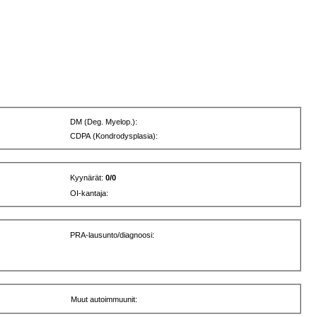
DM (Deg. Myelop.):
CDPA (Kondrodysplasia):
Kyynärät:
0/0
OI-kantaja:
PRA-lausunto/diagnoosi:
Muut autoimmuunit: