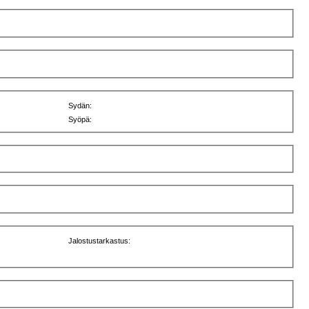
Sydän:
Syöpä:
Jalostustarkastus: