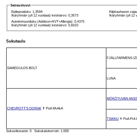
Sairausluvut
Epilepsialuku: 1,3594
Kilpirauhasen vaja
Ikäryhmän (yli 12 vuotiaat) keskiarvo: 0,3573
Ikäryhmän (yli 12 
Autoimmuuniluku (Addison+KVT+Allergia): 0,4375
Ikäryhmän (yli 12 vuotiaat) keskiarvo: 0,6010
Sukutaulu
FJÄLLFARMENS I
SAMEGULDS BOLT
LUNA
MÖKÖTUVAN ANSS
CHEVROTT'S DORAK
✝
PoA
IfA
AkA
TSIKKU
✝
PoA
PrA
Sukusiitosaste: 0 Sukukatokerroin: 1.000