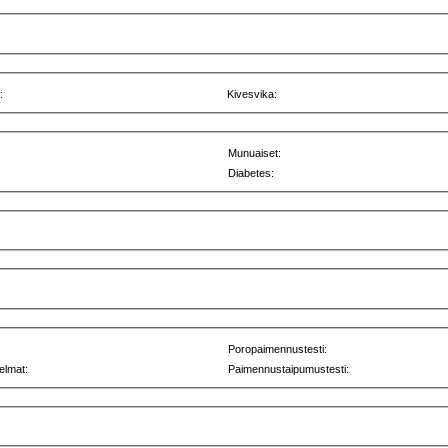
:
Kivesvika:
Munuaiset:
Diabetes:
Poropaimennustesti:
elmat:
Paimennustaipumustesti: