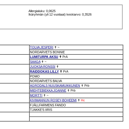
Allergialuku: 0,0625
Ikäryhmän (yli 12 vuotiaat) keskiarvo: 0,3526
TOLVA JESPERI
✝
~
NORDARVETS BONNIE
LUMITURPA AKSU
✝
PrA
SAAGA
✝
~
JUOKSA RONSSI
✝
RAIDDOKAS LILLY
✝
PrA
POMO
NORDARVETS BALVA
AGRODALS NUUSKAMUIKKUNEN
✝
Prb
MIEHTEBIEKKA JOANNE
✝
Prb
MORTTI
✝
~
KIVIMANNUN ROSEY-BOHEEMI
✝
Hc
FJÄLLFARMENS FANDO
TJAKKE'S IIRIS