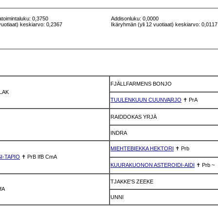
atoimintaluku: 0,3750
Addisonluku: 0,0000
vuotiaat) keskiarvo: 0,2367
Ikäryhmän (yli 12 vuotiaat) keskiarvo: 0,0117
FJÄLLFARMENS BONJO
ZLAK
TUULENKUUN CUUNVARJO
✝
PrA
RAIDDOKAS YRJÄ
INDRA
MIEHTEBIEKKA HEKTORI
✝
Prb
I-TAPIO
✝
PrB
IfB
CmA
KUURAKUONON ASTEROIDI-AIDI
✝
Prb
~
TJAKKE'S ZEEKE
IfA
UNNI