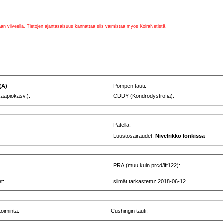
vaan viiveellä. Tietojen ajantasaisuus kannattaa siis varmistaa myös KoiraNetistä.
 (A)
Pompen tauti:
kääpiökasv.):
CDDY (Kondrodystrofia):
Patella:
Luustosairaudet:
Nivelrikko lonkissa
PRA (muu kuin prcd/ift122):
t:
silmät tarkastettu: 2018-06-12
toiminta:
Cushingin tauti: