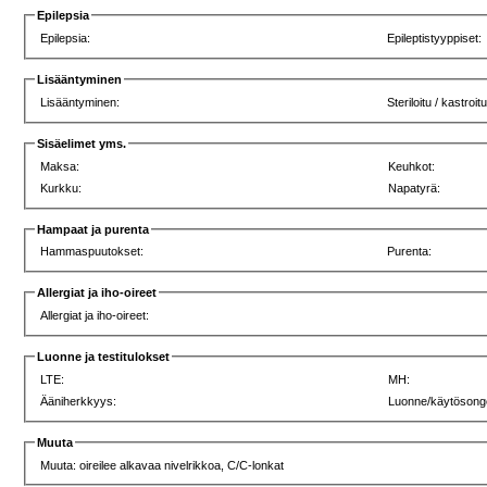
Epilepsia
Epilepsia:
Epileptistyyppiset:
Lisääntyminen
Lisääntyminen:
Steriloitu / kastroitu
Sisäelimet yms.
Maksa:
Keuhkot:
Kurkku:
Napatyrä:
Hampaat ja purenta
Hammaspuutokset:
Purenta:
Allergiat ja iho-oireet
Allergiat ja iho-oireet:
Luonne ja testitulokset
LTE:
MH:
Ääniherkkyys:
Luonne/käytösong
Muuta
Muuta: oireilee alkavaa nivelrikkoa, C/C-lonkat