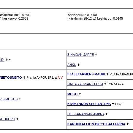
atoimintaluku: 0,0781
Addisonluku: 0,0000
) keskiarvo: 0,2859
Ikäryhmän (8-12 v.) keskiarvo: 0,0145
ZINAIDAN JARFE
✝
IDI
✝
~
AHKU
✝
FJÄLLFARMENS MAURI
✝
PoA
PrA
IfA
AkP
NIETOSNEITO
✝
Pra
Ifa
AkPOU1F1: a
Ä
V
HAGASSESSAN LEESIA
✝
PrA
IfA
AkA
MUSTI
✝
IS MUSTIS
✝
KIVIMANNUN SESSAN-APIS
✝
PrA
~
HIEKKARANNAN AMBRA
✝
ARHUKURU
✝
KARHUKALLION BICCU BALLERINA
✝