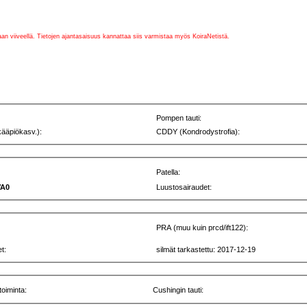
vaan viiveellä. Tietojen ajantasaisuus kannattaa siis varmistaa myös KoiraNetistä.
Pompen tauti:
kääpiökasv.):
CDDY (Kondrodystrofia):
Patella:
VA0
Luustosairaudet:
PRA (muu kuin prcd/ift122):
t:
silmät tarkastettu: 2017-12-19
toiminta:
Cushingin tauti: