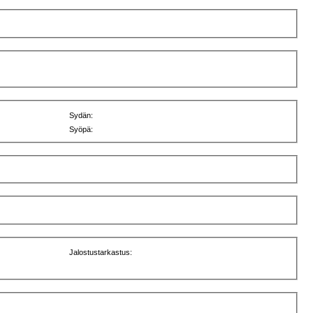
Sydän:
Syöpä:
Jalostustarkastus: