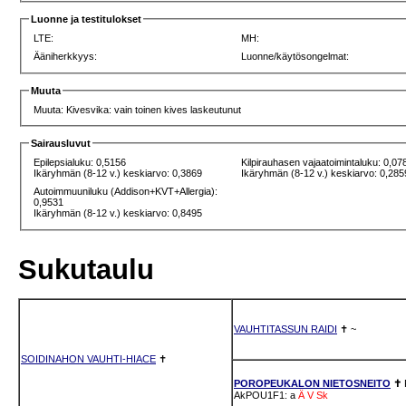
Luonne ja testitulokset
LTE:
MH:
Ääniherkkyys:
Luonne/käytösongelmat:
Muuta
Muuta: Kivesvika: vain toinen kives laskeutunut
Sairausluvut
Epilepsialuku: 0,5156
Kilpirauhasen vajaatoimintaluku: 0,07
Ikäryhmän (8-12 v.) keskiarvo: 0,3869
Ikäryhmän (8-12 v.) keskiarvo: 0,285
Autoimmuuniluku (Addison+KVT+Allergia):
0,9531
Ikäryhmän (8-12 v.) keskiarvo: 0,8495
Sukutaulu
VAUHTITASSUN RAIDI
✝
~
SOIDINAHON VAUHTI-HIACE
✝
POROPEUKALON NIETOSNEITO
✝
AkPOU1F1: a
Ä
V
Sk