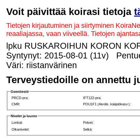
Voit päivittää koirasi tietoja
t
Tietojen kirjautuminen ja siirtyminen KoiraN
reaaliajassa, vaan viiveellä. Tietojen ajant
lpku RUSKAROIHUN KORON K
Syntynyt: 2015-08-01 (11v) Pentue
Väri: riistanvärinen
Terveystiedoille on annettu j
Geenitestit
PRCD-pra:
IFT122-pra:
CMR:
POU1F1 (Aivolis. kääpiökasv.):
Nivelet ja luusto
Lonkat:
Polvet:
Olkanivelet:
Selkä: