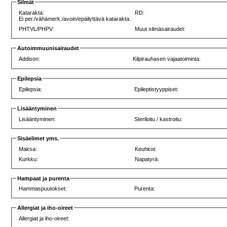
Silmät
Katarakta:
RD:
Ei per./vähämerk./avoin/epäilyttävä katarakta:
PHTVL/PHPV:
Muut silmäsairaudet:
Autoimmuunisairaudet
Addison:
Kilpirauhasen vajaatoiminta:
Epilepsia
Epilepsia:
Epileptistyyppiset:
Lisääntyminen
Lisääntyminen:
Steriloitu / kastroitu:
Sisäelimet yms.
Maksa:
Keuhkot:
Kurkku:
Napatyrä:
Hampaat ja purenta
Hammaspuutokset:
Purenta:
Allergiat ja iho-oireet
Allergiat ja iho-oireet: