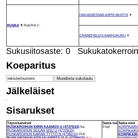
HAGASSESSAN ASPIS MUSTIS
✝
RUSKA
✝
PoA
PrA
S
CRANEFIELD'S KARHUKURU
✝
Sukusiitosaste: 0 Sukukatokerro
Koeparitus
Jälkeläiset
Sisarukset
Täyssisarukset
Sama isä
Sama emä
RUSKAROIHUN KIRIN KAAMOS U (47375/15)
Ka
0 kpl
KORPIKAIRAN
RUSKAROIHUN SIULAN SISU U (47376/15)
KORPIKAIRAN
RUSKAROIHUN KAIRAN TYTTÖ N (47382/15)
PrA
KORPIKAIRA
RUSKAROIHUN KITKAN KIERTÄJÄ N (47380/15)
S
Li