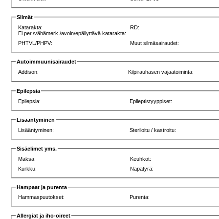
Silmät
Katarakta:
RD:
Ei per./vähämerk./avoin/epäilyttävä katarakta:
PHTVL/PHPV:
Muut silmäsairaudet:
Autoimmuunisairaudet
Addison:
Kilpirauhasen vajaatoiminta:
Epilepsia
Epilepsia:
Epileptistyyppiset:
Lisääntyminen
Lisääntyminen:
Steriloitu / kastroitu:
Sisäelimet yms.
Maksa:
Keuhkot:
Kurkku:
Napatyrä:
Hampaat ja purenta
Hammaspuutokset:
Purenta:
Allergiat ja iho-oireet