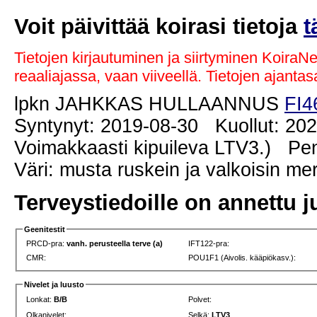
Voit päivittää koirasi tietoja
t
Tietojen kirjautuminen ja siirtyminen KoiraN
reaaliajassa, vaan viiveellä. Tietojen ajant
lpkn JAHKKAS HULLAANNUS
FI4
Syntynyt: 2019-08-30 Kuollut: 202
Voimakkaasti kipuileva LTV3.) Pen
Väri: musta ruskein ja valkoisin me
Terveystiedoille on annettu j
Geenitestit
PRCD-pra:
vanh. perusteella terve (a)
IFT122-pra:
CMR:
POU1F1 (Aivolis. kääpiökasv.):
Nivelet ja luusto
Lonkat:
B/B
Polvet:
Olkanivelet:
Selkä:
LTV3