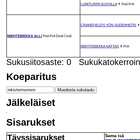
LUMITURPA SUOVILLA
✝
PoA
PrA
CRANEFIELD'S YÖN SUDENHETKI
MIEHTEBIEKKA ALLI
PoA
PrA
DmA
CmA
MIEHTEBIEKKA NATTAS
✝
PrA
Sukusiitosaste: 0 Sukukatokerro
Koeparitus
Jälkeläiset
Sisarukset
Täyssisarukset
Sama isä