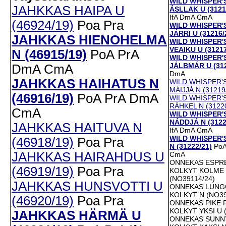
WILD WHISPER'S
JAHKKAS HAIPA U
ÁSLLAK U (3121
IfA
DmA
CmA
(46924/19)
Poa
Pra
WILD WHISPER'
JÁRRI U (31216/
JAHKKAS HIENOHELMA
WILD WHISPER'S
VEAIKU U (31217
N (46915/19)
PoA
PrA
WILD WHISPER'
JÁLBMÁR U (312
DmA
CmA
DmA
JAHKKAS HAIHATUS N
WILD WHISPER'
MÁIJJÁ N (31219
(46916/19)
PoA
PrA
DmA
WILD WHISPER'S
RÁHKEL N (3122
CmA
WILD WHISPER'S
NÁDDJÁ N (3122
JAHKKAS HAITUVA N
IfA
DmA
CmA
WILD WHISPER'
(46918/19)
Poa
Pra
N (31222/21)
Po
JAHKKAS HAIRAHDUS U
CmA
ONNEKAS ESPR
(46919/19)
Poa
Pra
KOLKYT KOLME
(NO39114/24)
JAHKKAS HUNSVOTTI U
ONNEKAS LUNG
KOLKYT N (NO39
(46920/19)
Poa
Pra
ONNEKAS PIKE 
KOLKYT YKSI U 
JAHKKAS HÄRMÄ U
ONNEKAS SUNN