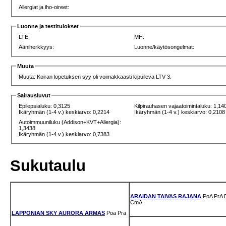
Allergiat ja iho-oireet:
Luonne ja testitulokset
LTE:
MH:
Ääniherkkyys:
Luonne/käytösongelmat:
Muuta
Muuta: Koiran lopetuksen syy oli voimakkaasti kipuileva LTV 3.
Sairausluvut
Epilepsialuku: 0,3125
Kilpirauhasen vajaatoimintaluku: 1,14
Ikäryhmän (1-4 v.) keskiarvo: 0,2214
Ikäryhmän (1-4 v.) keskiarvo: 0,2108
Autoimmuuniluku (Addison+KVT+Allergia):
1,3438
Ikäryhmän (1-4 v.) keskiarvo: 0,7383
Sukutaulu
ARAIDAN TAIVAS RAJANA
PoA
PrA
CmA
LAPPONIAN SKY AURORA ARMAS
Poa
Pra