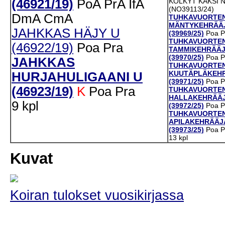
(46921/19)
PoA
PrA
IfA
KOLKYT KAKSI 
(NO39113/24)
DmA
CmA
TUHKAVUORTE
MÄNTYKEHRÄÄ
JAHKKAS HÄJY U
(39969/25)
Poa
P
TUHKAVUORTE
(46922/19)
Poa
Pra
TAMMIKEHRÄÄJ
(39970/25)
Poa
P
JAHKKAS
TUHKAVUORTE
KUUTÄPLÄKEHR
HURJAHULIGAANI U
(39971/25)
Poa
P
(46923/19)
K
Poa
Pra
TUHKAVUORTE
HALLAKEHRÄÄJ
9 kpl
(39972/25)
Poa
P
TUHKAVUORTE
APILAKEHRÄÄJ
(39973/25)
Poa
P
13 kpl
Kuvat
Koiran tulokset vuosikirjassa