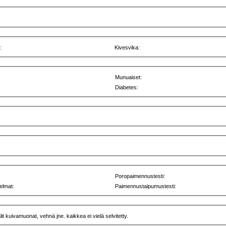
:
Kivesvika:
Munuaiset:
Diabetes:
Poropaimennustesti:
elmat:
Paimennustaipumustesti:
lit kuivamuonat, vehnä jne. kaikkea ei vielä selvitetty.