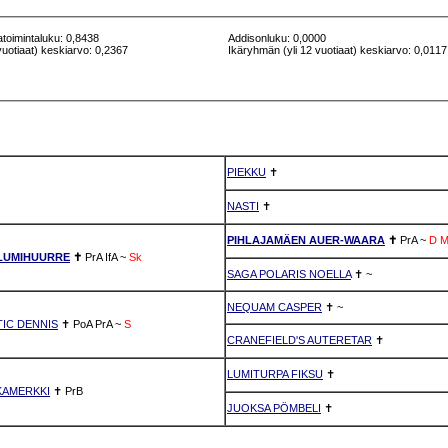
atoimintaluku: 0,8438
Addisonluku: 0,0000
vuotiaat) keskiarvo: 0,2367
Ikäryhmän (yli 12 vuotiaat) keskiarvo: 0,0117
PIEKKU
✝
NASTI
✝
PIHLAJAMÄEN AUER-WAARA
✝
PrA
~
D
LUMIHUURRE
✝
PrA
IfA
~
Sk
SAGA POLARIS NOELLA
✝
~
NEQUAM CASPER
✝
~
IC DENNIS
✝
PoA
PrA
~
S
CRANEFIELD'S AUTERETAR
✝
LUMITURPA FIKSU
✝
KAMERKKI
✝
PrB
JUOKSA PÖMBELI
✝