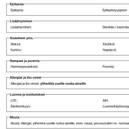
Epilepsia
Epilepsia:
Epileptistyyppiset:
Lisääntyminen
Lisääntyminen:
Steriloitu / kastroitu
Sisäelimet yms.
Maksa:
Keuhkot:
Kurkku:
Napatyrä:
Hampaat ja purenta
Hammaspuutokset:
Purenta:
Allergiat ja iho-oireet
Allergiat ja iho-oireet:
yliherkkä useille ruoka-aineille
Luonne ja testitulokset
LTE:
MH:
Ääniherkkyys:
Luonne/käytösong
Muuta
Muuta: Allergia: yliherkkä useille ruoka-aineille, esim. nauta, peruna,kaikki ns. normaa