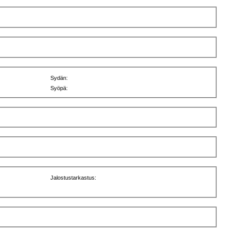
Sydän:
Syöpä:
Jalostustarkastus: