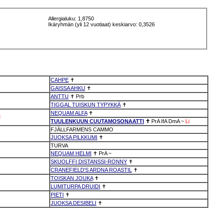
Allergialuku: 1,8750
Ikäryhmän (yli 12 vuotiaat) keskiarvo: 0,3526
CAHPE
✝
GAISSA AHKU
✝
ANTTU
✝
Prb
TIGGAL TUISKUN TYPYKKÄ
✝
NEQUAM ALFA
✝
M
TUULENKUUN CUUTAMOSONAATTI
✝
PrA
IfA
DmA
~
Li
FJÄLLFARMENS CAMMO
JUOKSA PILKKUMI
✝
TURVA
NEQUAM HELMI
✝
PrA
~
SKUOLFFI DISTANSSI-RONNY
✝
CRANEFIELD'S ARDNA ROASTIL
✝
TOISKAN JOUKA
✝
LUMITURPA DRUIDI
✝
PIETI
✝
JUOKSA DESIBELI
✝