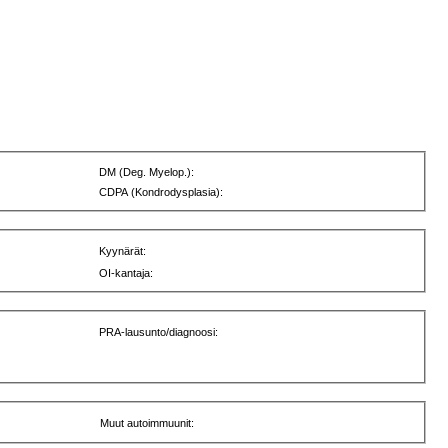
DM (Deg. Myelop.):
CDPA (Kondrodysplasia):
Kyynärät:
OI-kantaja:
PRA-lausunto/diagnoosi:
Muut autoimmuunit: