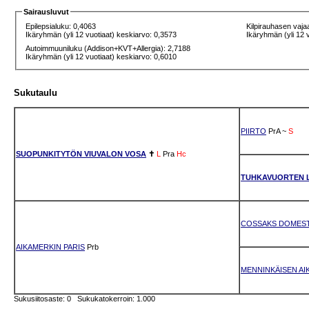
Sairausluvut
Epilepsialuku: 0,4063
Kilpirauhasen vaja
Ikäryhmän (yli 12 vuotiaat) keskiarvo: 0,3573
Ikäryhmän (yli 12 
Autoimmuuniluku (Addison+KVT+Allergia): 2,7188
Ikäryhmän (yli 12 vuotiaat) keskiarvo: 0,6010
Sukutaulu
PIIRTO
PrA
~
S
SUOPUNKITYTÖN VIUVALON VOSA
✝
L
Pra
Hc
TUHKAVUORTEN 
COSSAKS DOMEST
AIKAMERKIN PARIS
Prb
MENNINKÄISEN AI
Sukusiitosaste: 0 Sukukatokerroin: 1.000