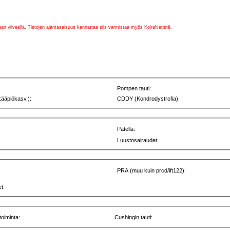
vaan viiveellä. Tietojen ajantasaisuus kannattaa siis varmistaa myös KoiraNetistä.
Pompen tauti:
kääpiökasv.):
CDDY (Kondrodystrofia):
Patella:
Luustosairaudet:
PRA (muu kuin prcd/ift122):
t:
toiminta:
Cushingin tauti: