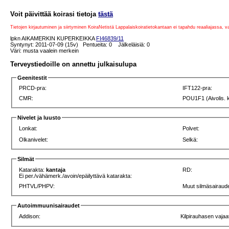
Voit päivittää koirasi tietoja
tästä
Tietojen kirjautuminen ja siirtyminen KoiraNetistä Lappalaiskoiratietokantaan ei tapahdu reaaliajassa, 
lpkn AIKAMERKIN KUPERKEIKKA
FI46839/11
Syntynyt: 2011-07-09 (15v) Pentueita: 0 Jälkeläisiä: 0
Väri: musta vaalein merkein
Terveystiedoille on annettu julkaisulupa
Geenitestit
PRCD-pra:
IFT122-pra:
CMR:
POU1F1 (Aivolis. 
Nivelet ja luusto
Lonkat:
Polvet:
Olkanivelet:
Selkä:
Silmät
Katarakta:
kantaja
RD:
Ei per./vähämerk./avoin/epäilyttävä katarakta:
PHTVL/PHPV:
Muut silmäsairaude
Autoimmuunisairaudet
Addison:
Kilpirauhasen vajaa