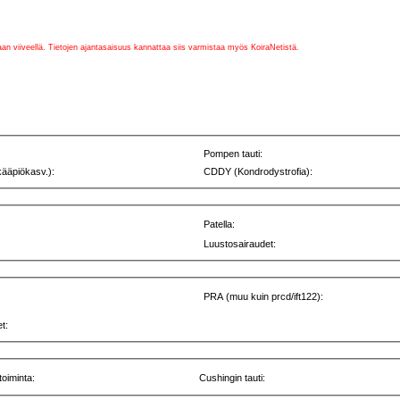
vaan viiveellä. Tietojen ajantasaisuus kannattaa siis varmistaa myös KoiraNetistä.
Pompen tauti:
kääpiökasv.):
CDDY (Kondrodystrofia):
Patella:
Luustosairaudet:
PRA (muu kuin prcd/ift122):
t:
toiminta:
Cushingin tauti: