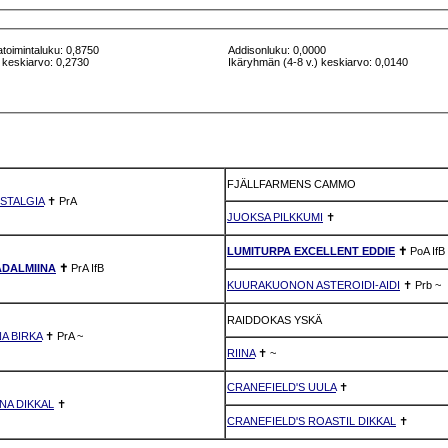
atoimintaluku: 0,8750
Addisonluku: 0,0000
 keskiarvo: 0,2730
Ikäryhmän (4-8 v.) keskiarvo: 0,0140
FJÄLLFARMENS CAMMO
STALGIA
✝
PrA
JUOKSA PILKKUMI
✝
LUMITURPA EXCELLENT EDDIE
✝
PoA
IfB
DALMIINA
✝
PrA
IfB
KUURAKUONON ASTEROIDI-AIDI
✝
Prb
~
RAIDDOKAS YSKÄ
A BIRKA
✝
PrA
~
RIINA
✝
~
CRANEFIELD'S UULA
✝
NA DIKKAL
✝
CRANEFIELD'S ROASTIL DIKKAL
✝