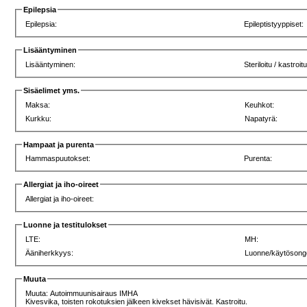
Epilepsia
Epilepsia:
Epileptistyyppiset:
Lisääntyminen
Lisääntyminen:
Steriloitu / kastroit
Sisäelimet yms.
Maksa:
Keuhkot:
Kurkku:
Napatyrä:
Hampaat ja purenta
Hammaspuutokset:
Purenta:
Allergiat ja iho-oireet
Allergiat ja iho-oireet:
Luonne ja testitulokset
LTE:
MH:
Ääniherkkyys:
Luonne/käytösong
Muuta
Muuta: Autoimmuunisairaus IMHA
Kivesvika, toisten rokotuksien jälkeen kivekset hävisivät. Kastroitu.