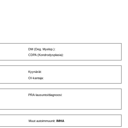
DM (Deg. Myelop.):
CDPA (Kondrodysplasia):
Kyynärät:
OI-kantaja:
PRA-lausunto/diagnoosi:
Muut autoimmuunit:
IMHA