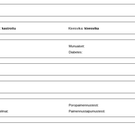
u:
kastroitu
Kivesvika:
kivesvika
Munuaiset:
Diabetes:
Poropaimennustesti:
elmat:
Paimennustaipumustesti: