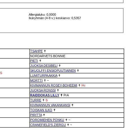
Allergialuku: 0,0000
Ikäryhmän (4-8 v.) keskiarvo: 0,5357
TSAHPE
✝
NORDARVETS BONNIE
PIETI
✝
JUOKSA DESIBELI
✝
SKUOLFFI ENSIOPUUTIAINEN
✝
S
LUMITURPA AKKIA
✝
MORTTI
✝
~
KIVIMANNUN ROSEY-BOHEEMI
✝
Hc
JUOKSA RONSSI
✝
RAIDDOKAS LILLY
✝
PrA
TURRE
✝
S
KIVIMANNUN VAKANKANSI
✝
TOISKAN ILKO
✝
PIRITTA
✝
POROMIEHEN PONKU
✝
~
CRANEFIELD'S ZIERGU
✝
~