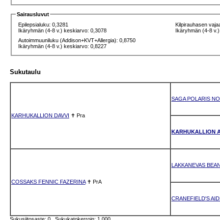
Sairausluvut
Epilepsialuku: 0,3281
Kilpirauhasen vaja
Ikäryhmän (4-8 v.) keskiarvo: 0,3078
Ikäryhmän (4-8 v.)
Autoimmuuniluku (Addison+KVT+Allergia): 0,8750
Ikäryhmän (4-8 v.) keskiarvo: 0,8227
Sukutaulu
SAGA POLARIS NO
KARHUKALLION DAVVI
✝
Pra
KARHUKALLION A
LAKKANEVAS BEAN
COSSAKS FENNIC FAZERINA
✝
PrA
CRANEFIELD'S AID
Sukusiitosaste: 0 Sukukatokerroin: 1.000