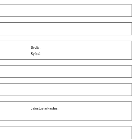
Sydän:
Syöpä:
Jalostustarkastus: