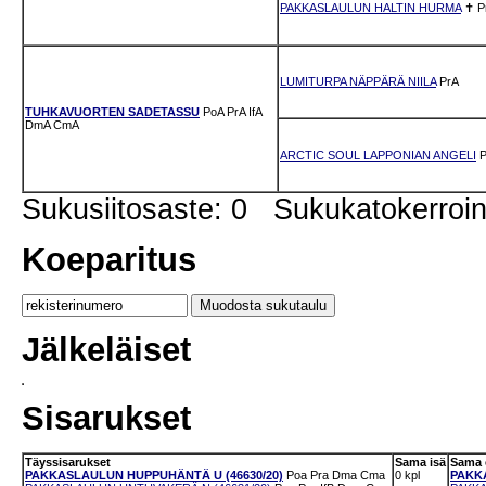
PAKKASLAULUN HALTIN HURMA
✝
P
LUMITURPA NÄPPÄRÄ NIILA
PrA
TUHKAVUORTEN SADETASSU
PoA
PrA
IfA
DmA
CmA
ARCTIC SOUL LAPPONIAN ANGELI
P
Sukusiitosaste: 0 Sukukatokerro
Koeparitus
Jälkeläiset
Sisarukset
Täyssisarukset
Sama isä
Sama
PAKKASLAULUN HUPPUHÄNTÄ U (46630/20)
Poa
Pra
Dma
Cma
0 kpl
PAKKA