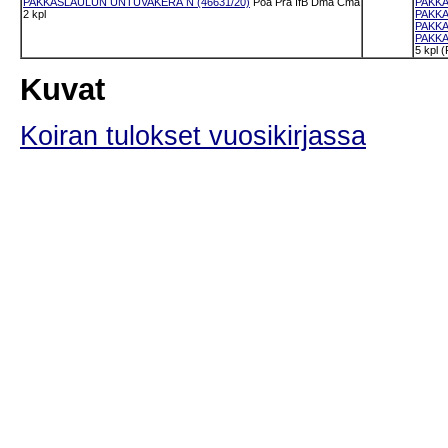
PAKKASLAULUN UNTUVAKERÄ N (46631/20)
Poa
Pra
IfB
Dma
Cma
PAKKA
2 kpl
PAKKA
PAKKA
PAKKA
5 kpl 
Kuvat
Koiran tulokset vuosikirjassa