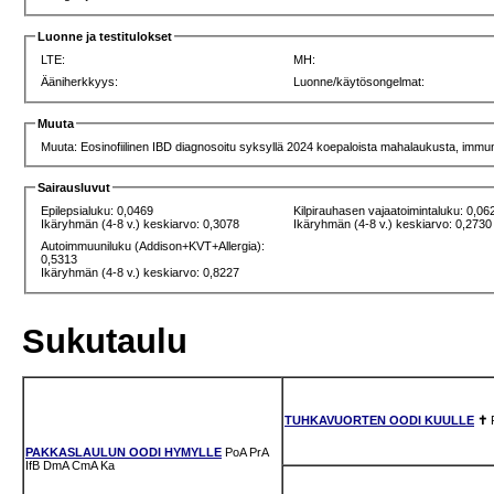
Luonne ja testitulokset
LTE:
MH:
Ääniherkkyys:
Luonne/käytösongelmat:
Muuta
Muuta: Eosinofiilinen IBD diagnosoitu syksyllä 2024 koepaloista mahalaukusta, immuno
Sairausluvut
Epilepsialuku: 0,0469
Kilpirauhasen vajaatoimintaluku: 0,06
Ikäryhmän (4-8 v.) keskiarvo: 0,3078
Ikäryhmän (4-8 v.) keskiarvo: 0,2730
Autoimmuuniluku (Addison+KVT+Allergia):
0,5313
Ikäryhmän (4-8 v.) keskiarvo: 0,8227
Sukutaulu
TUHKAVUORTEN OODI KUULLE
✝
PAKKASLAULUN OODI HYMYLLE
PoA
PrA
IfB
DmA
CmA
Ka