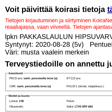
Voit päivittää koirasi tietoja
t
Tietojen kirjautuminen ja siirtyminen KoiraN
reaaliajassa, vaan viiveellä. Tietojen ajant
lpkn PAKKASLAULUN HIPSUVA
Syntynyt: 2020-08-28 (5v) Pentuei
Väri: musta vaalein merkein
Terveystiedoille on annettu j
Geenitestit
PRCD-pra:
vanh. perusteella terve (a)
IFT122-pra:
CMR:
vanh. perusteella terve (a)
POU1F1 (Aivolis. kääpiökasv.):
Nivelet ja luusto
Lonkat:
C/B
Polvet:
Olkanivelet:
Selkä:
LTV0 SP0 VA0