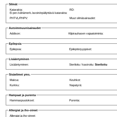
Silmät
Katarakta:
RD:
Ei per./vähämerk./avoin/epäilyttävä katarakta:
PHTVL/PHPV:
Muut silmäsairaudet:
Autoimmuunisairaudet
Addison:
Kilpirauhasen vajaatoiminta:
Epilepsia
Epilepsia:
Epileptistyyppiset:
Lisääntyminen
Lisääntyminen:
Steriloitu / kastroitu:
Steriloitu
Sisäelimet yms.
Maksa:
Keuhkot:
Kurkku:
Napatyrä:
Hampaat ja purenta
Hammaspuutokset:
Purenta:
Allergiat ja iho-oireet
Allergiat ja iho-oireet: