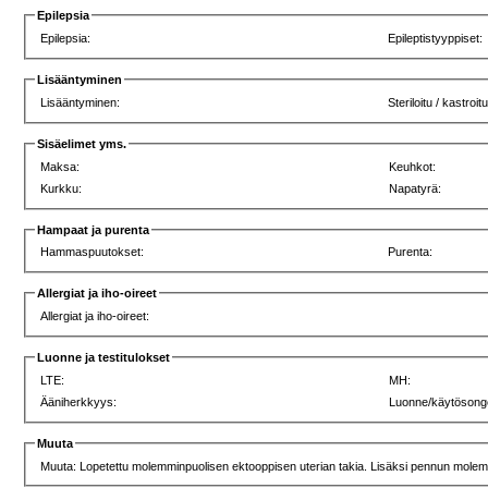
Epilepsia
Epilepsia:
Epileptistyyppiset:
Lisääntyminen
Lisääntyminen:
Steriloitu / kastroitu
Sisäelimet yms.
Maksa:
Keuhkot:
Kurkku:
Napatyrä:
Hampaat ja purenta
Hammaspuutokset:
Purenta:
Allergiat ja iho-oireet
Allergiat ja iho-oireet:
Luonne ja testitulokset
LTE:
MH:
Ääniherkkyys:
Luonne/käytösong
Muuta
Muuta: Lopetettu molemminpuolisen ektooppisen uterian takia. Lisäksi pennun molem