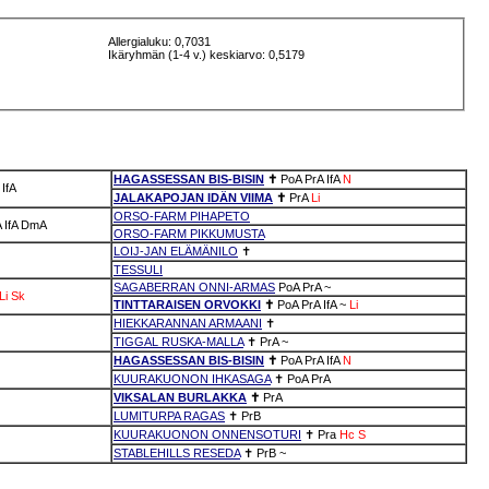
Allergialuku: 0,7031
Ikäryhmän (1-4 v.) keskiarvo: 0,5179
HAGASSESSAN BIS-BISIN
✝
PoA
PrA
IfA
N
IfA
JALAKAPOJAN IDÄN VIIMA
✝
PrA
Li
ORSO-FARM PIHAPETO
A
IfA
DmA
ORSO-FARM PIKKUMUSTA
LOIJ-JAN ELÄMÄNILO
✝
TESSULI
SAGABERRAN ONNI-ARMAS
PoA
PrA
~
Li
Sk
TINTTARAISEN ORVOKKI
✝
PoA
PrA
IfA
~
Li
HIEKKARANNAN ARMAANI
✝
TIGGAL RUSKA-MALLA
✝
PrA
~
HAGASSESSAN BIS-BISIN
✝
PoA
PrA
IfA
N
KUURAKUONON IHKASAGA
✝
PoA
PrA
VIKSALAN BURLAKKA
✝
PrA
LUMITURPA RAGAS
✝
PrB
KUURAKUONON ONNENSOTURI
✝
Pra
Hc
S
STABLEHILLS RESEDA
✝
PrB
~