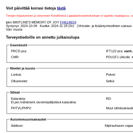
Voit päivittää koirasi tietoja
tästä
Tietojen kirjautuminen ja siirtyminen KoiraNetistä Lappalaiskoiratietokantaan ei tapahdu reaaliajassa, 
lpkn MINTLINE'S MEMORY OF JOY
FI46148/24
Syntynyt: 2024-10-09 Kuollut: 2024-11-18 (0v) (Virtsatie- ja lisääntymiselinten sairaus
Väri: musta
Terveystiedoille on annettu julkaisulupa
Geenitestit
PRCD-pra:
IFT122-pra:
vanh.
CMR:
POU1F1 (Aivolis. 
Nivelet ja luusto
Lonkat:
Polvet:
Olkanivelet:
Selkä:
Silmät
Katarakta:
RD:
Ei per./vähämerk./avoin/epäilyttävä katarakta:
PHTVL/PHPV:
Muut silmäsairaude
Autoimmuunisairaudet
Addison:
Kilpirauhasen vajaa