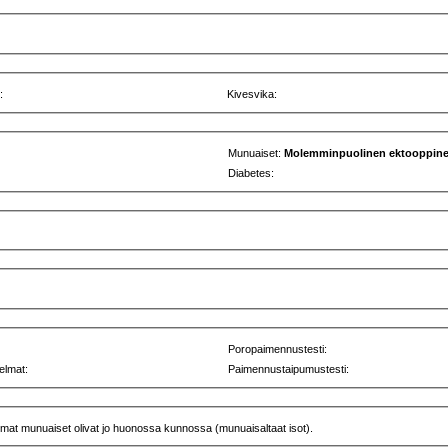
:
Kivesvika:
Munuaiset:
Molemminpuolinen ektooppine
Diabetes:
Poropaimennustesti:
elmat:
Paimennustaipumustesti:
mat munuaiset olivat jo huonossa kunnossa (munuaisaltaat isot).