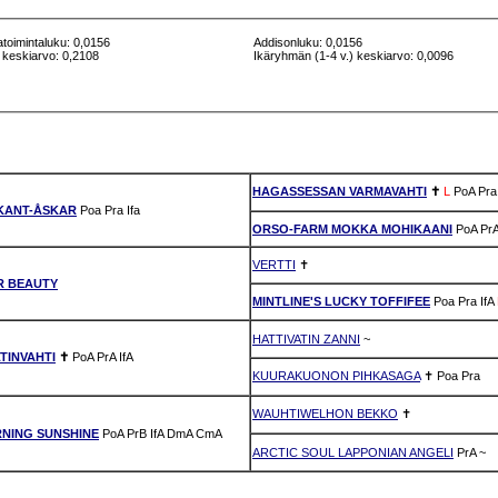
atoimintaluku: 0,0156
Addisonluku: 0,0156
 keskiarvo: 0,2108
Ikäryhmän (1-4 v.) keskiarvo: 0,0096
HAGASSESSAN VARMAVAHTI
✝
L
PoA
Pra
KANT-ÅSKAR
Poa
Pra
Ifa
ORSO-FARM MOKKA MOHIKAANI
PoA
Pr
VERTTI
✝
R BEAUTY
MINTLINE'S LUCKY TOFFIFEE
Poa
Pra
IfA
HATTIVATIN ZANNI
~
LTINVAHTI
✝
PoA
PrA
IfA
KUURAKUONON PIHKASAGA
✝
Poa
Pra
WAUHTIWELHON BEKKO
✝
NING SUNSHINE
PoA
PrB
IfA
DmA
CmA
ARCTIC SOUL LAPPONIAN ANGELI
PrA
~