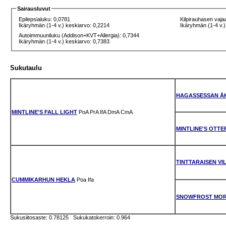
Sairausluvut
Epilepsialuku: 0,0781
Kilpirauhasen vaja
Ikäryhmän (1-4 v.) keskiarvo: 0,2214
Ikäryhmän (1-4 v.)
Autoimmuuniluku (Addison+KVT+Allergia): 0,7344
Ikäryhmän (1-4 v.) keskiarvo: 0,7383
Sukutaulu
HAGASSESSAN Å
MINTLINE'S FALL LIGHT
PoA
PrA
IfA
DmA
CmA
MINTLINE'S OTTE
TINTTARAISEN VI
CUMMIKARHUN HEKLA
Poa
Ifa
SNOWFROST MOR
Sukusiitosaste: 0.78125 Sukukatokerroin: 0.964