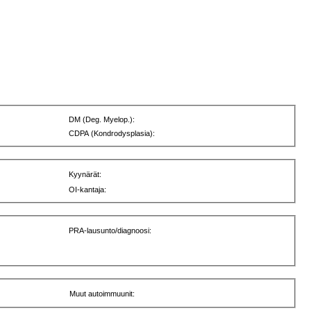
DM (Deg. Myelop.):
CDPA (Kondrodysplasia):
Kyynärät:
OI-kantaja:
PRA-lausunto/diagnoosi:
Muut autoimmuunit: