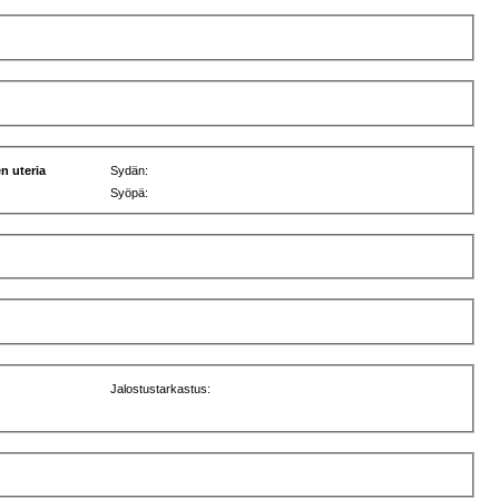
n uteria
Sydän:
Syöpä:
Jalostustarkastus: