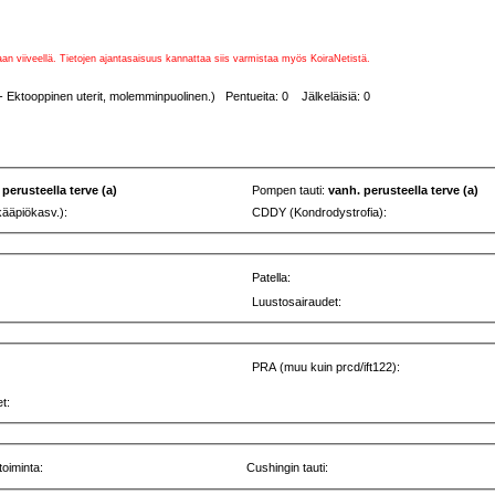
vaan viiveellä. Tietojen ajantasaisuus kannattaa siis varmistaa myös KoiraNetistä.
 - Ektooppinen uterit, molemminpuolinen.) Pentueita: 0 Jälkeläisiä: 0
 perusteella terve (a)
Pompen tauti:
vanh. perusteella terve (a)
kääpiökasv.):
CDDY (Kondrodystrofia):
Patella:
Luustosairaudet:
PRA (muu kuin prcd/ift122):
t:
toiminta:
Cushingin tauti: