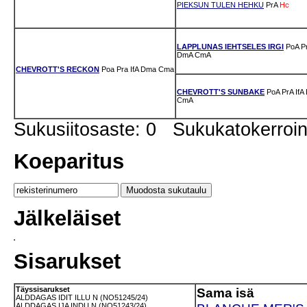
PIEKSUN TULEN HEHKU
PrA
Hc
LAPPLUNAS IEHTSELES IRGI
PoA
P
DmA
CmA
CHEVROTT'S RECKON
Poa
Pra
IfA
Dma
Cma
CHEVROTT'S SUNBAKE
PoA
PrA
IfA
CmA
Sukusiitosaste: 0 Sukukatokerro
Koeparitus
Jälkeläiset
Sisarukset
Täyssisarukset
Sama isä
ALDDAGAS IDIT ILLU N (NO51245/24)
ALDDAGAS IJA INDU N (NO51243/24)