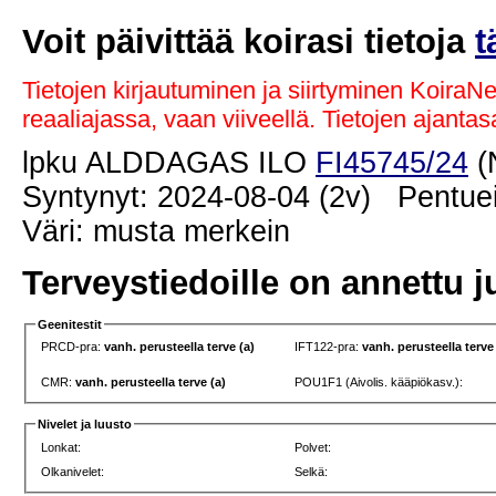
Voit päivittää koirasi tietoja
t
Tietojen kirjautuminen ja siirtyminen KoiraN
reaaliajassa, vaan viiveellä. Tietojen ajant
lpku ALDDAGAS ILO
FI45745/24
(
Syntynyt: 2024-08-04 (2v) Pentuei
Väri: musta merkein
Terveystiedoille on annettu j
Geenitestit
PRCD-pra:
vanh. perusteella terve (a)
IFT122-pra:
vanh. perusteella terve
CMR:
vanh. perusteella terve (a)
POU1F1 (Aivolis. kääpiökasv.):
Nivelet ja luusto
Lonkat:
Polvet:
Olkanivelet:
Selkä: