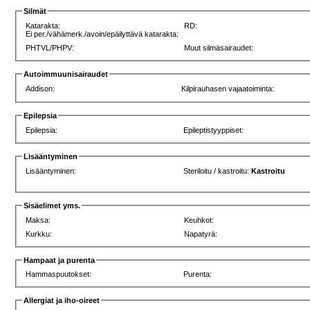
Silmät
Katarakta:
RD:
Ei per./vähämerk./avoin/epäilyttävä katarakta:
PHTVL/PHPV:
Muut silmäsairaudet:
Autoimmuunisairaudet
Addison:
Kilpirauhasen vajaatoiminta:
Epilepsia
Epilepsia:
Epileptistyyppiset:
Lisääntyminen
Lisääntyminen:
Steriloitu / kastroitu:
Kastroitu
Sisäelimet yms.
Maksa:
Keuhkot:
Kurkku:
Napatyrä:
Hampaat ja purenta
Hammaspuutokset:
Purenta:
Allergiat ja iho-oireet