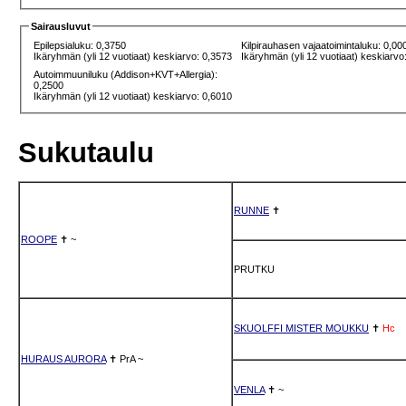
Sairausluvut
Epilepsialuku: 0,3750
Kilpirauhasen vajaatoimintaluku: 0,00
Ikäryhmän (yli 12 vuotiaat) keskiarvo: 0,3573
Ikäryhmän (yli 12 vuotiaat) keskiarvo
Autoimmuuniluku (Addison+KVT+Allergia):
0,2500
Ikäryhmän (yli 12 vuotiaat) keskiarvo: 0,6010
Sukutaulu
RUNNE
✝
ROOPE
✝
~
PRUTKU
SKUOLFFI MISTER MOUKKU
✝
Hc
HURAUS AURORA
✝
PrA
~
VENLA
✝
~