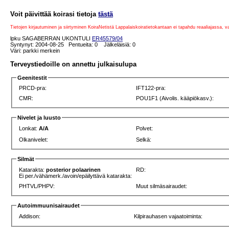
Voit päivittää koirasi tietoja
tästä
Tietojen kirjautuminen ja siirtyminen KoiraNetistä Lappalaiskoiratietokantaan ei tapahdu reaaliajassa, 
lpku SAGABERRAN UKONTULI
ER45579/04
Syntynyt: 2004-08-25 Pentueita: 0 Jälkeläisiä: 0
Väri: parkki merkein
Terveystiedoille on annettu julkaisulupa
Geenitestit
PRCD-pra:
IFT122-pra:
CMR:
POU1F1 (Aivolis. kääpiökasv.):
Nivelet ja luusto
Lonkat:
A/A
Polvet:
Olkanivelet:
Selkä:
Silmät
Katarakta:
posterior polaarinen
RD:
Ei per./vähämerk./avoin/epäilyttävä katarakta:
PHTVL/PHPV:
Muut silmäsairaudet:
Autoimmuunisairaudet
Addison:
Kilpirauhasen vajaatoiminta: