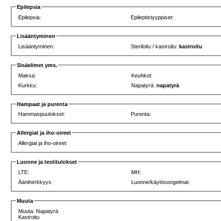
Epilepsia
Epilepsia:
Epileptistyyppiset:
Lisääntyminen
Lisääntyminen:
Steriloitu / kastroitu:
kastroitu
Sisäelimet yms.
Maksa:
Keuhkot:
Kurkku:
Napatyrä:
napatyrä
Hampaat ja purenta
Hammaspuutokset:
Purenta:
Allergiat ja iho-oireet
Allergiat ja iho-oireet:
Luonne ja testitulokset
LTE:
MH:
Ääniherkkyys:
Luonne/käytösongelmat:
Muuta
Muuta: Napatyrä
Kastroitu