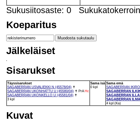
Sukusiitosaste: 0 Sukukatokerro
Koeparitus
Jälkeläiset
Sisarukset
Täyssisarukset
Sama isä
Sama emä
SAGABERRAN USVALIEKKI N (45578/04)
✝
0 kpl
SAGABERRAN IKIROU
SAGABERRAN UKONHATTU U (45580/04)
✝
PrA
Hc
SAGABERRAN ILKIKU
SAGABERRAN UKONKELLO U (45581/04)
✝
SAGABERRAN ILLAN
3 kpl
SAGABERRAN ILMAR
4 kpl (Ka)
Kuvat