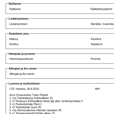
Epilepsia
Epilepsia:
Epileptistyyppiset:
Lisääntyminen
Lisääntyminen:
Steriloitu / kastroitu
Sisäelimet yms.
Maksa:
Keuhkot:
Kurkku:
Napatyrä:
Hampaat ja purenta
Hammaspuutokset:
Purenta:
Allergiat ja iho-oireet
Allergiat ja iho-oireet:
Luonne ja testitulokset
LTE:
Hamina, 26.9.2010
MH:
Arvo Osasuoritus Tulos Pisteet
1 +1a Toimintakyky Kohtuullinen 15
2 +3 Terävyys Kohtuullinen ilman jälj. jääv. hyökkäyshalua 3
3 +1 Puolustushalu Pieni 1
4 +3 Taisteluhalu Suuri 30
5 +1a Hermorakenne Hieman rauhaton 35
6 +1 Temperamentti Erittäin vilkas 15