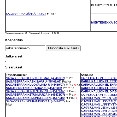
KLÄPPYLETS ALU 
SAGABERRAN JÄNKÄRUUSU
✝
Pra
~
MIEHTEBIEKKA S
Sukusiitosaste: 0 Sukukatokerroin: 1.000
Koeparitus
Jälkeläiset
Sisarukset
Täyssisarukset
Sama isä
SAGABERRAN KUUNKULKEMA U (45467/07)
✝
Pra
KARHUKALLION EL ESCADO
KARHUKALLION EL ESTEF
SAGABERRAN KASKISAVU U (45468/07)
Pra
Ka
SAGABERRAN KULOVALKEA U (45469/07)
✝
Pra
Ä
Ka
KARHUKALLION EL ENRIC
SAGABERRAN KULTAHAVU U (45470/07)
Pra
Y
Ka
KARHUKALLION EL ENZO 
SAGABERRAN KURJENTANSSI N (45471/07)
✝
Pra
~
KARHUKALLION EL DIABL
SAGABERRAN KETUNMARJA N (45472/07)
✝
Pra
Ä
KARHUKALLION EL ZORRO 
SAGABERRAN KEIJUNKELLO N (45473/07)
✝
Pra
Li
KUVAKULMAN LYYLI N (234
SAGABERRAN KEHRÄNKUKKA N (45474/07)
Pra
KUVAKULMAN LIEKKA N (23
8 kpl
KUVAKULMAN LAPINTYTTÖ 
KUVAKULMAN LEKA U (234
KUVAKULMAN LEVI U (2346
KUVAKULMAN LAULUPOIKA 