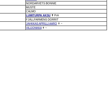
NORDARVETS BONNIE
MUSTE
CALMO
LUMITURPA AKSU
✝
PrA
FJÄLLFARMENS DORRIT
JAHKKAS APRILLI AARO
✝
~
VILIJONKKA
✝
~