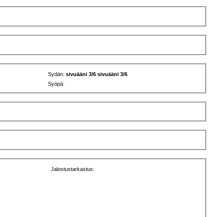
Sydän:
sivuääni 3/6 sivuääni 3/6
Syöpä:
Jalostustarkastus: