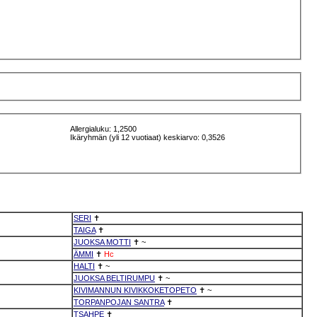
Allergialuku: 1,2500
Ikäryhmän (yli 12 vuotiaat) keskiarvo: 0,3526
SERI
✝
TAIGA
✝
JUOKSA MOTTI
✝
~
ÄMMI
✝
Hc
HALTI
✝
~
JUOKSA BELTIRUMPU
✝
~
KIVIMANNUN KIVIKKOKETOPETO
✝
~
TORPANPOJAN SANTRA
✝
TSAHPE
✝