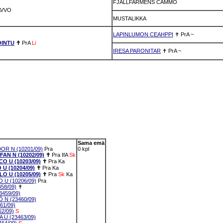
FJÄLLFARMENS CAMMO
AVVO
MUSTALIKKA
LAPINLUMON CEAHPPI
✝
PrA
~
OINTU
✝
PrA
Li
IRESA PARONITAR
✝
PrA
~
Sama emä
R N (10201/09)
Pra
0 kpl
AN N (10202/09)
✝
Pra
IfA
Sk
O U (10203/09)
✝
Pra
Ka
U (10204/09)
✝
Pra
Ka
O U (10205/09)
✝
Pra
Sk
Ka
U (10206/09)
Pra
58/09)
✝
459/09)
N (23460/09)
61/09)
2/09)
S
U (23463/09)