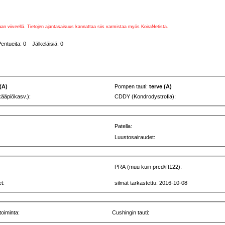
vaan viiveellä. Tietojen ajantasaisuus kannattaa siis varmistaa myös KoiraNetistä.
entueita: 0 Jälkeläisiä: 0
 (A)
Pompen tauti:
terve (A)
kääpiökasv.):
CDDY (Kondrodystrofia):
Patella:
Luustosairaudet:
PRA (muu kuin prcd/ift122):
t:
silmät tarkastettu: 2016-10-08
toiminta:
Cushingin tauti: