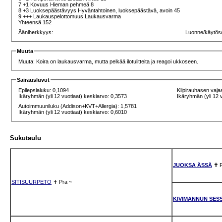
7 +1 Kovuus Hieman pehmeä 8
8 +3 Luoksepäästävyys Hyväntahtoinen, luoksepäästävä, avoin 45
9 +++ Laukauspelottomuus Laukausvarma
Yhteensä 152
Ääniherkkyys:
Luonne/käytös
Muuta
Muuta: Koira on laukausvarma, mutta pelkää ilotulitteita ja reagoi ukkoseen.
Sairausluvut
Epilepsialuku: 0,1094
Kilpirauhasen vaja
Ikäryhmän (yli 12 vuotiaat) keskiarvo: 0,3573
Ikäryhmän (yli 12 
Autoimmuuniluku (Addison+KVT+Allergia): 1,5781
Ikäryhmän (yli 12 vuotiaat) keskiarvo: 0,6010
Sukutaulu
JUOKSA ÄSSÄ
✝
SITISUURPETO
✝
Pra
~
KIVIMANNUN SES