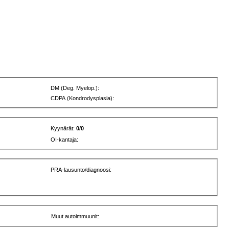
DM (Deg. Myelop.):
CDPA (Kondrodysplasia):
Kyynärät:
0/0
OI-kantaja:
PRA-lausunto/diagnoosi:
Muut autoimmuunit: