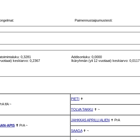
ongelmat:
Paimennustaipumustesti:
atoimintaluku: 0,3281
Addisonluku: 0,0000
vuotiaat) keskiarvo: 0,2367
Ikäryhmän (yli 12 vuotiaat) keskiarvo: 0,0117
PIETI
✝
PrA
IfA
~
TOLVA TAKKU
✝
~
JAHKKAS APRILLI ALIEN
✝
PrA
SAN-APIS
✝
PrA
~
SAAGA
✝
~