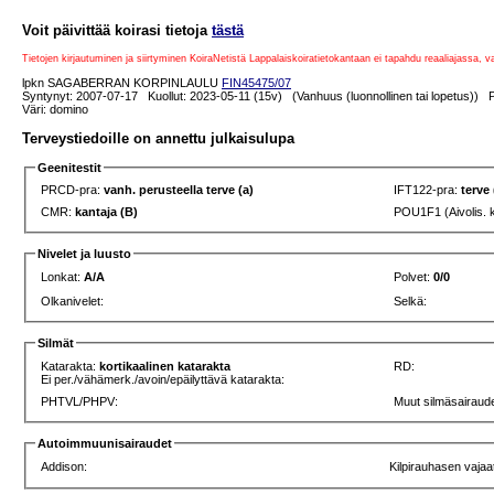
Voit päivittää koirasi tietoja
tästä
Tietojen kirjautuminen ja siirtyminen KoiraNetistä Lappalaiskoiratietokantaan ei tapahdu reaaliajassa, 
lpkn SAGABERRAN KORPINLAULU
FIN45475/07
Syntynyt: 2007-07-17 Kuollut: 2023-05-11 (15v) (Vanhuus (luonnollinen tai lopetus)) P
Väri: domino
Terveystiedoille on annettu julkaisulupa
Geenitestit
PRCD-pra:
vanh. perusteella terve (a)
IFT122-pra:
terve
CMR:
kantaja (B)
POU1F1 (Aivolis. 
Nivelet ja luusto
Lonkat:
A/A
Polvet:
0/0
Olkanivelet:
Selkä:
Silmät
Katarakta:
kortikaalinen katarakta
RD:
Ei per./vähämerk./avoin/epäilyttävä katarakta:
PHTVL/PHPV:
Muut silmäsairaude
Autoimmuunisairaudet
Addison:
Kilpirauhasen vajaa