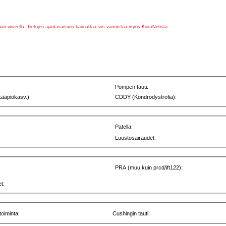
vaan viiveellä. Tietojen ajantasaisuus kannattaa siis varmistaa myös KoiraNetistä.
Pompen tauti:
kääpiökasv.):
CDDY (Kondrodystrofia):
Patella:
Luustosairaudet:
PRA (muu kuin prcd/ift122):
t:
toiminta:
Cushingin tauti: