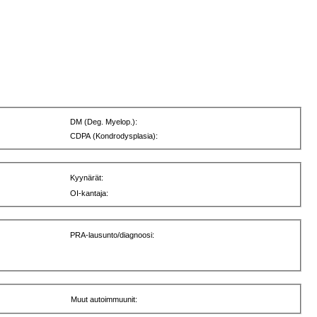
DM (Deg. Myelop.):
CDPA (Kondrodysplasia):
Kyynärät:
OI-kantaja:
PRA-lausunto/diagnoosi:
Muut autoimmuunit: