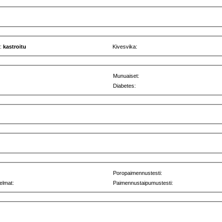
u:
kastroitu
Kivesvika:
Munuaiset:
Diabetes:
Poropaimennustesti:
elmat:
Paimennustaipumustesti: