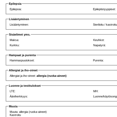
Epilepsia
Epilepsia:
Epileptistyyppiset:
Lisääntyminen
Lisääntyminen:
Steriloitu / kastroit
Sisäelimet yms.
Maksa:
Keuhkot:
Kurkku:
Napatyrä:
Hampaat ja purenta
Hammaspuutokset:
Purenta:
Allergiat ja iho-oireet
Allergiat ja iho-oireet:
allergia (ruoka-aineet)
Luonne ja testitulokset
LTE:
MH:
Ääniherkkyys:
Luonne/käytösong
Muuta
Muuta: allergia (ruoka-aineet)
Kastroitu