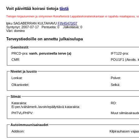
Voit päivittää koirasi tietoja
tästä
Tietojen kirjautuminen ja siirtyminen KoiraNetistä Lappalaiskoiratietokantaan ei tapahdu reaaliajassa, 
lpku SAGABERRAN KULTAHAVU
FIN45470/07
Syntynyt: 2007-07-17 Pentueita: 0 Jälkeläisiä: 0
Väri: domino
Terveystiedoille on annettu julkaisulupa
Geenitestit
PRCD-pra:
vanh. perusteella terve (a)
IFT122-pra:
CMR:
POU1F1 (Aivolis. 
Nivelet ja luusto
Lonkat:
Polvet:
Olkanivelet:
Selkä:
Silmät
Katarakta:
RD:
Ei per./vähämerk./avoin/epäilyttävä katarakta:
PHTVL/PHPV:
Muut silmäsairaude
Autoimmuunisairaudet
Addison:
Kilpirauhasen vajaa