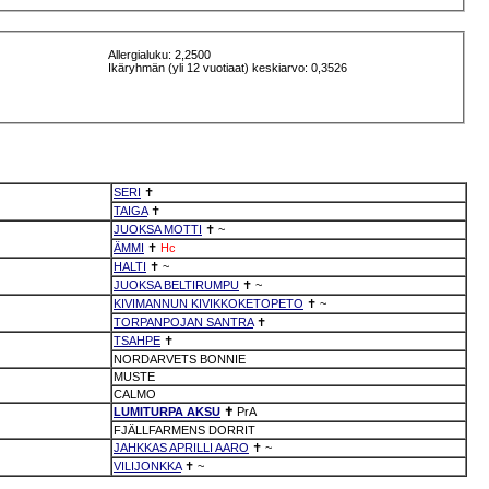
Allergialuku: 2,2500
Ikäryhmän (yli 12 vuotiaat) keskiarvo: 0,3526
SERI
✝
TAIGA
✝
JUOKSA MOTTI
✝
~
ÄMMI
✝
Hc
HALTI
✝
~
JUOKSA BELTIRUMPU
✝
~
KIVIMANNUN KIVIKKOKETOPETO
✝
~
TORPANPOJAN SANTRA
✝
TSAHPE
✝
NORDARVETS BONNIE
MUSTE
CALMO
LUMITURPA AKSU
✝
PrA
FJÄLLFARMENS DORRIT
JAHKKAS APRILLI AARO
✝
~
VILIJONKKA
✝
~