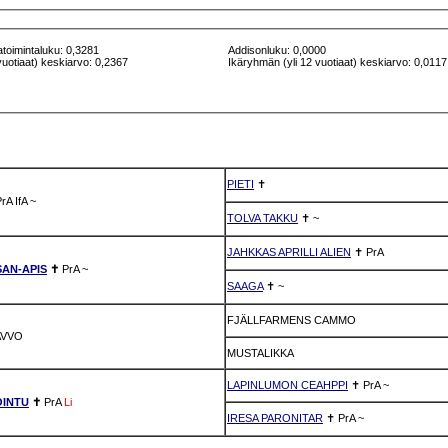
atoimintaluku: 0,3281
Addisonluku: 0,0000
vuotiaat) keskiarvo: 0,2367
Ikäryhmän (yli 12 vuotiaat) keskiarvo: 0,0117
PIETI
✝
PrA
IfA
~
TOLVA TAKKU
✝
~
JAHKKAS APRILLI ALIEN
✝
PrA
SAN-APIS
✝
PrA
~
SAAGA
✝
~
FJÄLLFARMENS CAMMO
AVVO
MUSTALIKKA
LAPINLUMON CEAHPPI
✝
PrA
~
OINTU
✝
PrA
Li
IRESA PARONITAR
✝
PrA
~