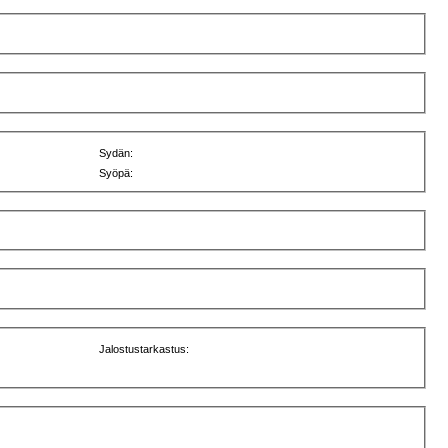
Sydän:
Syöpä:
Jalostustarkastus: