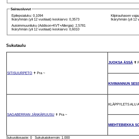
Sairausluvut
Epilepsialuku: 0,1094
Kilpirauhasen vaja
Ikäryhmän (yli 12 vuotiaat) keskiarvo: 0,3573
Ikäryhmän (yli 12 
Autoimmuuniluku (Addison+KVT+Allergia): 2,5781
Ikäryhmän (yli 12 vuotiaat) keskiarvo: 0,6010
Sukutaulu
JUOKSA ÄSSÄ
✝
SITISUURPETO
✝
Pra
~
KIVIMANNUN SES
KLÄPPYLETS ALU 
SAGABERRAN JÄNKÄRUUSU
✝
Pra
~
MIEHTEBIEKKA S
Sukusiitosaste: 0 Sukukatokerroin: 1.000