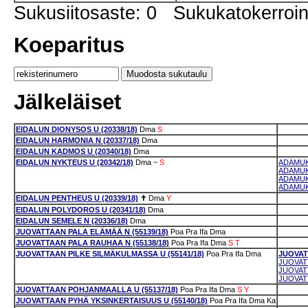
Sukusiitosaste: 0 Sukukatokerro
Koeparitus
Jälkeläiset
EIDALUN DIONYSOS U (20338/18)
Dma
S
EIDALUN HARMONIA N (20337/18)
Dma
EIDALUN KADMOS U (20340/18)
Dma
EIDALUN NYKTEUS U (20342/18)
Dma
~
S
ADAMUK
ADAMUK
ADAMUK
ADAMUKS
EIDALUN PENTHEUS U (20339/18)
✝
Dma
Y
EIDALUN POLYDOROS U (20341/18)
Dma
EIDALUN SEMELE N (20336/18)
Dma
JUOVATTAAN PALA ELÄMÄÄ N (55139/18)
Poa
Pra
Ifa
Dma
JUOVATTAAN PALA RAUHAA N (55138/18)
Poa
Pra
Ifa
Dma
S
T
JUOVATTAAN PILKE SILMÄKULMASSA U (55141/18)
Poa
Pra
Ifa
Dma
JUOVAT
JUOVATT
JUOVAT
JUOVATT
JUOVATTAAN POHJANMAALLA U (55137/18)
Poa
Pra
Ifa
Dma
S
Y
JUOVATTAAN PYHÄ YKSINKERTAISUUS U (55140/18)
Poa
Pra
Ifa
Dma
Ka