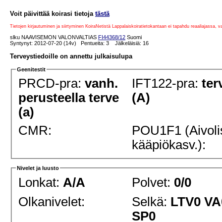
Voit päivittää koirasi tietoja
tästä
Tietojen kirjautuminen ja siirtyminen KoiraNetistä Lappalaiskoiratietokantaan ei tapahdu reaaliajassa, 
slku NAAVISEMON VALONVALTIAS
FI44368/12
Suomi
Syntynyt: 2012-07-20 (14v) Pentueita: 3 Jälkeläisiä: 16
Terveystiedoille on annettu julkaisulupa
Geenitestit
PRCD-pra:
vanh.
IFT122-pra:
ter
perusteella terve
(A)
(a)
CMR:
POU1F1 (Aivoli
kääpiökasv.):
Nivelet ja luusto
Lonkat:
A/A
Polvet:
0/0
Olkanivelet:
Selkä:
LTV0 VA
SP0