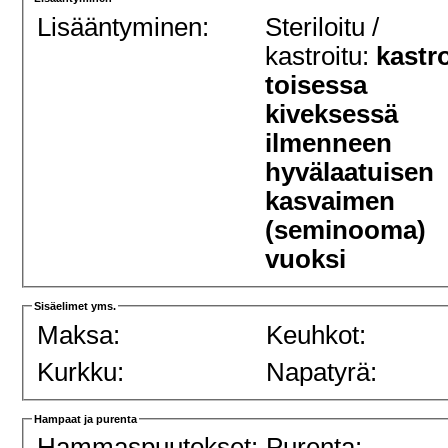
Lisääntyminen:
Steriloitu /
kastroitu:
kastr
toisessa
kiveksessä
ilmenneen
hyvälaatuisen
kasvaimen
(seminooma)
vuoksi
Sisäelimet yms.
Maksa:
Keuhkot:
Kurkku:
Napatyrä:
Hampaat ja purenta
Hammaspuutokset:
Purenta: