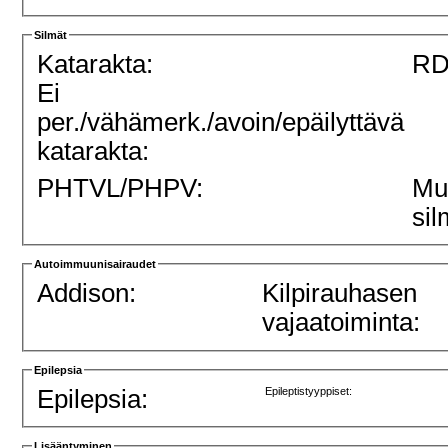
Silmät
Katarakta:
RD
Ei
per./vähämerk./avoin/epäilyttävä
katarakta:
PHTVL/PHPV:
Mu
sil
Autoimmuunisairaudet
Addison:
Kilpirauhasen
vajaatoiminta:
Epilepsia
Epilepsia:
Epileptistyyppiset:
Lisääntyminen