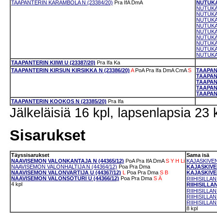
TAAPANTERIN KARAMBOLA N (23384/20)
Pra
IfA
DmA
NUTUKAS
NUTUKA
NUTUKA
NUTUKAS
NUTUKA
NUTUKAS
NUTUKA
NUTUKAS
NUTUKAS
NUTUKA
TAAPANTERIN KIIWI U (23387/20)
Pra
Ifa
Ka
TAAPANTERIN KIRSUN KIRSIKKA N (23386/20)
A
PoA
Pra
Ifa
DmA
CmA
S
TAAPAN
TAAPAN
TAAPAN
TAAPANT
TAAPAN
TAAPANTERIN KOOKOS N (23385/20)
Pra
Ifa
Jälkeläisiä 16 kpl, lapsenlapsia 23 
Sisarukset
Täyssisarukset
Sama isä
NAAVISEMON VALONKANTAJA N (44365/12)
PoA
Pra
IfA
DmA
S
Y
H
Li
KAJASKIVEN
NAAVISEMON VALONHALTIJA N (44364/12)
Poa
Pra
Dma
KAJASKIVEN
NAAVISEMON VALONVARTIJA U (44367/12)
L
Poa
Pra
Dma
S
B
KAJASKIVEN
NAAVISEMON VALONSOTURI U (44366/12)
Poa
Pra
Dma
S
Ä
RIIHISILLA
4 kpl
RIIHISILLA
RIIHISILLAN
RIIHISILLA
RIIHISILLA
8 kpl