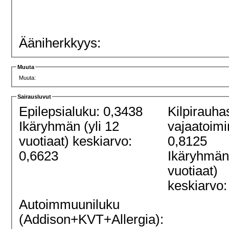
Ääniherkkyys:
Muuta
Muuta:
Sairausluvut
Epilepsialuku: 0,3438
Kilpirauha
Ikäryhmän (yli 12
vajaatoimi
vuotiaat) keskiarvo:
0,8125
0,6623
Ikäryhmän 
vuotiaat)
keskiarvo:
Autoimmuuniluku
(Addison+KVT+Allergia):