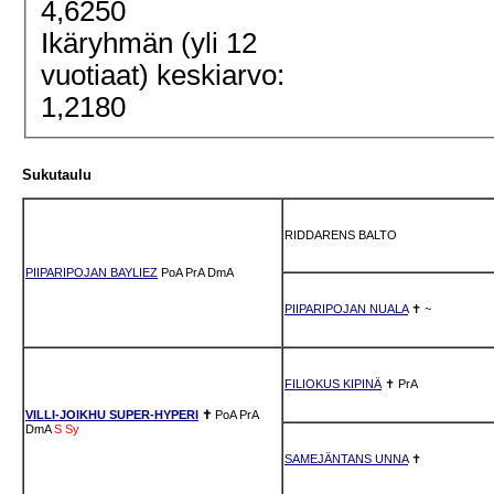
4,6250
Ikäryhmän (yli 12
vuotiaat) keskiarvo:
1,2180
Sukutaulu
RIDDARENS BALTO
PIIPARIPOJAN BAYLIEZ
PoA
PrA
DmA
PIIPARIPOJAN NUALA
✝
~
FILIOKUS KIPINÄ
✝
PrA
VILLI-JOIKHU SUPER-HYPERI
✝
PoA
PrA
DmA
S
Sy
SAMEJÄNTANS UNNA
✝